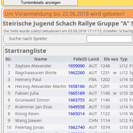
Um Voranmeldung bis 22.06.2018 wird gebeten!
Steirische Jugend Schach Rallye Gruppe "A"
Die Seite wurde zuletzt aktualisiert am 03.09.2018 17:17:13, Ersteller: Schac
Suche nach Spieler
Startrangliste
Nr.
Name
FideID
Land
Elo
sex
Typ
1
Zaytsev Alexander
1659090
AUT
1248
U12
F
2
Ragchaasuren Börte
1662260
AUT
1231
w
U12
S
3
Hemery Paul
FRA
1202
U14
S
4
Herzog Alexander Martin
1658166
AUT
1201
U16
S
5
Fabian Julia
1665189
AUT
1146
w
U10
St
6
Grünwald Simon
1663755
AUT
1140
U10
F
7
Krammer Jan Elias
1649558
AUT
1126
U14
S
8
König Kevin
1665014
AUT
1122
U16
W
9
Wang Jiawen
CHN
1114
U12
F
10
Feiertag Jonas
1662740
AUT
1074
U10
S