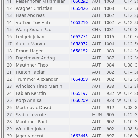
11
Reisenhofer Maximilian
1660292
AUT
1063
U14
S
12
Wagner Christian
1655426
AUT
1063
U12
L
13
Haas Andreas
AUT
1062
U12
S
14
Vu Tran Tue Anh
1663216
AUT
1062
w
U12
S
15
Wang Ziqian Paul
CHN
1031
U10
G
16
Leitgeb Julian
1663771
AUT
1016
U10
F
17
Aurich Marvin
1658972
AUT
1004
U12
F
18
Braun Hagen
1658182
AUT
989
U14
S
19
Engelmaier Andrej
AUT
987
U12
S
20
Mauthner Theo
AUT
984
U08
G
21
Hutten Fabian
AUT
982
U14
S
22
Trummer Alexander
1664859
AUT
982
U12
S
23
Windisch Timo Martin
AUT
938
U12
S
24
Fabian Kerstin
1665197
AUT
932
w
U14
St
25
Korp Annika
1660209
AUT
928
w
U16
G
26
Martinovic David
AUT
912
U08
G
27
Szabo Levente
HUN
906
U12
G
28
Mauthner Paul
AUT
902
U10
G
29
Wendler Julian
AUT
902
U08
S
30
Jäger Vincent
1663445
AUT
897
U16
P