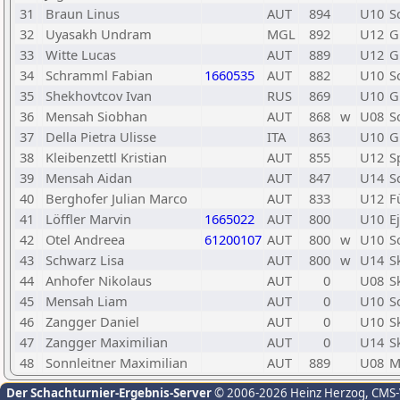
31
Braun Linus
AUT
894
U10
S
32
Uyasakh Undram
MGL
892
U12
G
33
Witte Lucas
AUT
889
U12
G
34
Schramml Fabian
1660535
AUT
882
U10
S
35
Shekhovtcov Ivan
RUS
869
U10
G
36
Mensah Siobhan
AUT
868
w
U08
S
37
Della Pietra Ulisse
ITA
863
U10
G
38
Kleibenzettl Kristian
AUT
855
U12
S
39
Mensah Aidan
AUT
847
U14
S
40
Berghofer Julian Marco
AUT
833
U12
F
41
Löffler Marvin
1665022
AUT
800
U10
E
42
Otel Andreea
61200107
AUT
800
w
U10
S
43
Schwarz Lisa
AUT
800
w
U14
S
44
Anhofer Nikolaus
AUT
0
U08
S
45
Mensah Liam
AUT
0
U10
S
46
Zangger Daniel
AUT
0
U10
S
47
Zangger Maximilian
AUT
0
U14
S
48
Sonnleitner Maximilian
AUT
889
U08
M
Der Schachturnier-Ergebnis-Server
© 2006-2026 Heinz Herzog
, CMS