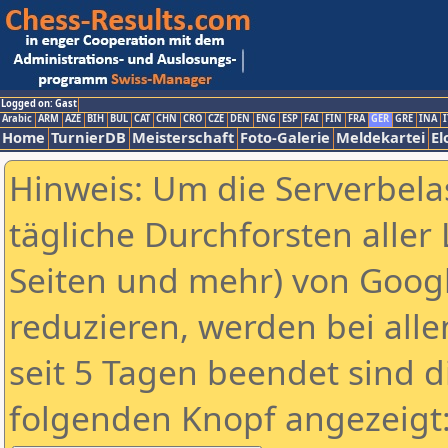
Logged on: Gast
Arabic
ARM
AZE
BIH
BUL
CAT
CHN
CRO
CZE
DEN
ENG
ESP
FAI
FIN
FRA
GER
GRE
INA
I
Home
TurnierDB
Meisterschaft
Foto-Galerie
Meldekartei
El
Hinweis: Um die Serverbela
tägliche Durchforsten aller 
Seiten und mehr) von Goog
reduzieren, werden bei alle
seit 5 Tagen beendet sind d
folgenden Knopf angezeigt