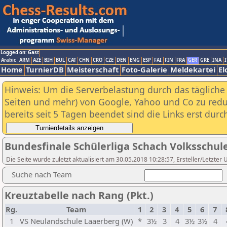
Logged on: Gast
Arabic
ARM
AZE
BIH
BUL
CAT
CHN
CRO
CZE
DEN
ENG
ESP
FAI
FIN
FRA
GER
GRE
INA
I
Home
TurnierDB
Meisterschaft
Foto-Galerie
Meldekartei
El
Hinweis: Um die Serverbelastung durch das tägliche D
Seiten und mehr) von Google, Yahoo und Co zu reduz
bereits seit 5 Tagen beendet sind die Links erst dur
Bundesfinale Schülerliga Schach Volksschul
Die Seite wurde zuletzt aktualisiert am 30.05.2018 10:28:57, Ersteller/Letzte
Suche nach Team
Kreuztabelle nach Rang (Pkt.)
Rg.
Team
1
2
3
4
5
6
7
1
VS Neulandschule Laaerberg (W)
*
3½
3
4
3½
3½
4