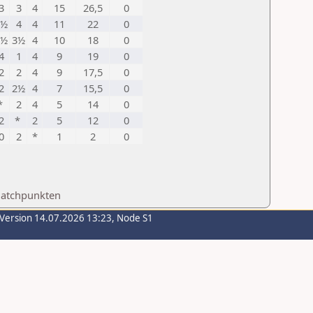
3
3
4
15
26,5
0
2½
4
4
11
22
0
2½
3½
4
10
18
0
4
1
4
9
19
0
2
2
4
9
17,5
0
2
2½
4
7
15,5
0
*
2
4
5
14
0
2
*
2
5
12
0
0
2
*
1
2
0
Matchpunkten
-Version 14.07.2026 13:23, Node S1