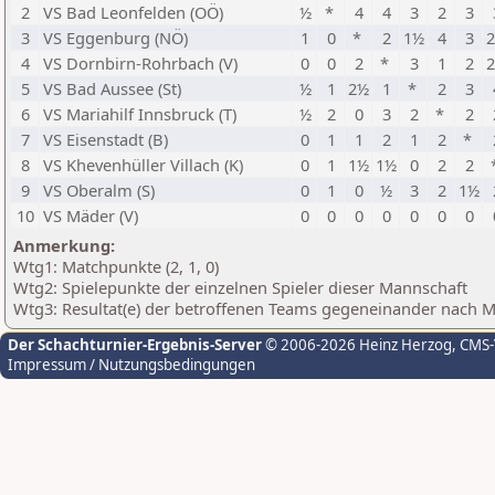
2
VS Bad Leonfelden (OÖ)
½
*
4
4
3
2
3
3
VS Eggenburg (NÖ)
1
0
*
2
1½
4
3
4
VS Dornbirn-Rohrbach (V)
0
0
2
*
3
1
2
5
VS Bad Aussee (St)
½
1
2½
1
*
2
3
6
VS Mariahilf Innsbruck (T)
½
2
0
3
2
*
2
7
VS Eisenstadt (B)
0
1
1
2
1
2
*
8
VS Khevenhüller Villach (K)
0
1
1½
1½
0
2
2
9
VS Oberalm (S)
0
1
0
½
3
2
1½
10
VS Mäder (V)
0
0
0
0
0
0
0
Anmerkung:
Wtg1: Matchpunkte (2, 1, 0)
Wtg2: Spielepunkte der einzelnen Spieler dieser Mannschaft
Wtg3: Resultat(e) der betroffenen Teams gegeneinander nach 
Der Schachturnier-Ergebnis-Server
© 2006-2026 Heinz Herzog
, CMS
Impressum / Nutzungsbedingungen