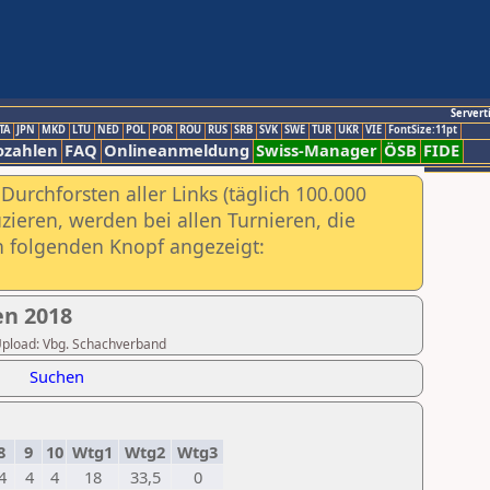
Servert
TA
JPN
MKD
LTU
NED
POL
POR
ROU
RUS
SRB
SVK
SWE
TUR
UKR
VIE
FontSize:11pt
ozahlen
FAQ
Onlineanmeldung
Swiss-Manager
ÖSB
FIDE
urchforsten aller Links (täglich 100.000
ieren, werden bei allen Turnieren, die
ch folgenden Knopf angezeigt:
en 2018
r Upload: Vbg. Schachverband
Suchen
8
9
10
Wtg1
Wtg2
Wtg3
4
4
4
18
33,5
0