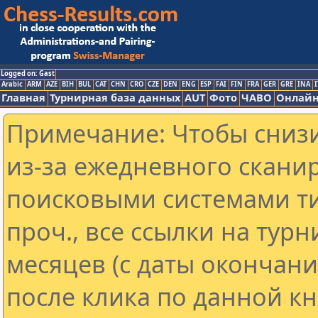
Logged on: Gast
Arabic
ARM
AZE
BIH
BUL
CAT
CHN
CRO
CZE
DEN
ENG
ESP
FAI
FIN
FRA
GER
GRE
INA
I
Главная
Турнирная база данных
AUT
Фото
ЧАВО
Онлайн
Примечание: Чтобы снизи
из-за ежедневного скани
поисковыми системами ти
проч., все ссылки на тур
месяцев (с даты окончан
после клика по данной кн