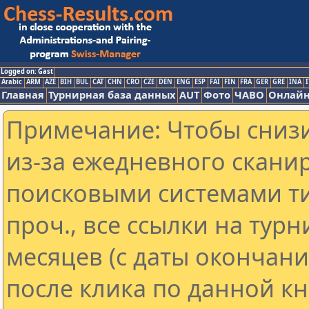
Logged on: Gast
Arabic
ARM
AZE
BIH
BUL
CAT
CHN
CRO
CZE
DEN
ENG
ESP
FAI
FIN
FRA
GER
GRE
INA
I
Главная
Турнирная база данных
AUT
Фото
ЧАВО
Онлайн
Примечание: Чтобы снизи
из-за ежедневного скани
поисковыми системами ти
проч., все ссылки на тур
месяцев (с даты окончан
после клика по данной кн