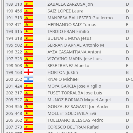
189
310
ZABALLA ZARZOSA Jon
D
190
456
SAIZ LOPEZ Laura
D
191
313
MANRESA BALLESTER Guillermo
D
192
471
HERNANDO SAIZ Tomas
E
193
315
TARDIO FRAN Emilio
D
194
318
BUENAFE MOYA Jesus
D
195
502
SERRANO ARNAL Antonio M
E
196
322
AYZA CASAMITJANA Antoni
D
197
323
VIZCAINO MARIN Jose Luis
D
198
503
SESE IBANEZ Alberto
E
199
163
HORTON Justin
B
200
252
KNAFO Michael
D-
201
424
MOYA GARCIA Jose Virgilio
D
202
317
FUSET TORRALBA Jose Luis
D
203
327
MUNOZ BORNAO Miguel Angel
D
204
356
GONZALEZ SAGASTI Jon Ander
D
205
448
MOLLET SOLDEVILA Eva
D
206
362
TOLEDANO ILLESCAS Pedro
D
207
373
CORISCO BELTRAN Rafael
D