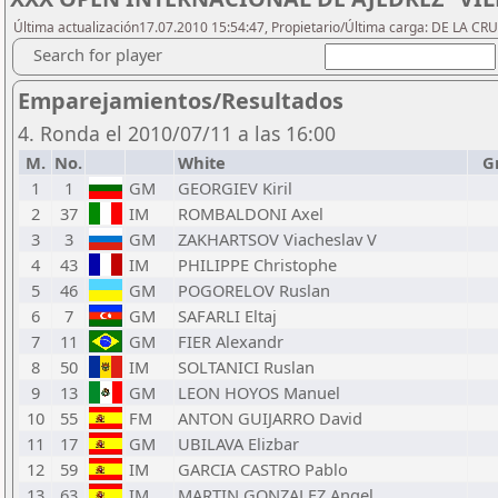
Última actualización17.07.2010 15:54:47, Propietario/Última carga: DE LA C
Search for player
Emparejamientos/Resultados
4. Ronda el 2010/07/11 a las 16:00
M.
No.
White
G
1
1
GM
GEORGIEV Kiril
2
37
IM
ROMBALDONI Axel
3
3
GM
ZAKHARTSOV Viacheslav V
4
43
IM
PHILIPPE Christophe
5
46
GM
POGORELOV Ruslan
6
7
GM
SAFARLI Eltaj
7
11
GM
FIER Alexandr
8
50
IM
SOLTANICI Ruslan
9
13
GM
LEON HOYOS Manuel
10
55
FM
ANTON GUIJARRO David
11
17
GM
UBILAVA Elizbar
12
59
IM
GARCIA CASTRO Pablo
13
63
IM
MARTIN GONZALEZ Angel