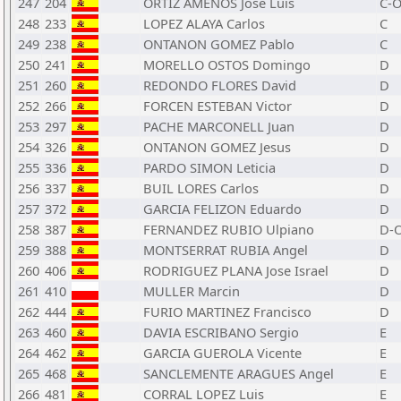
247
204
ORTIZ AMENOS Jose Luis
C-
248
233
LOPEZ ALAYA Carlos
C
249
238
ONTANON GOMEZ Pablo
C
250
241
MORELLO OSTOS Domingo
D
251
260
REDONDO FLORES David
D
252
266
FORCEN ESTEBAN Victor
D
253
297
PACHE MARCONELL Juan
D
254
326
ONTANON GOMEZ Jesus
D
255
336
PARDO SIMON Leticia
D
256
337
BUIL LORES Carlos
D
257
372
GARCIA FELIZON Eduardo
D
258
387
FERNANDEZ RUBIO Ulpiano
D-
259
388
MONTSERRAT RUBIA Angel
D
260
406
RODRIGUEZ PLANA Jose Israel
D
261
410
MULLER Marcin
D
262
444
FURIO MARTINEZ Francisco
D
263
460
DAVIA ESCRIBANO Sergio
E
264
462
GARCIA GUEROLA Vicente
E
265
468
SANCLEMENTE ARAGUES Angel
E
266
481
CORRAL LOPEZ Luis
E