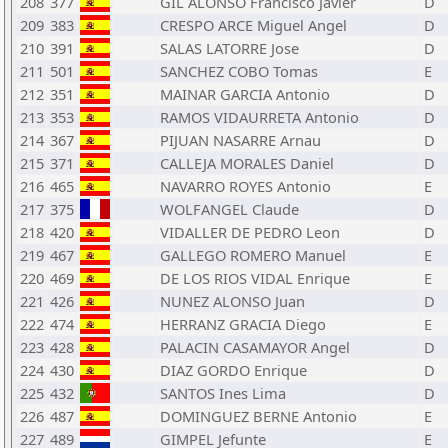
208
377
GIL ALONSO Francisco Javier
D
209
383
CRESPO ARCE Miguel Angel
D
210
391
SALAS LATORRE Jose
D
211
501
SANCHEZ COBO Tomas
E
212
351
MAINAR GARCIA Antonio
D
213
353
RAMOS VIDAURRETA Antonio
D
214
367
PIJUAN NASARRE Arnau
D
215
371
CALLEJA MORALES Daniel
D
216
465
NAVARRO ROYES Antonio
E
217
375
WOLFANGEL Claude
D
218
420
VIDALLER DE PEDRO Leon
D
219
467
GALLEGO ROMERO Manuel
E
220
469
DE LOS RIOS VIDAL Enrique
E
221
426
NUNEZ ALONSO Juan
D
222
474
HERRANZ GRACIA Diego
E
223
428
PALACIN CASAMAYOR Angel
D
224
430
DIAZ GORDO Enrique
D
225
432
SANTOS Ines Lima
D
226
487
DOMINGUEZ BERNE Antonio
E
227
489
GIMPEL Jefunte
E