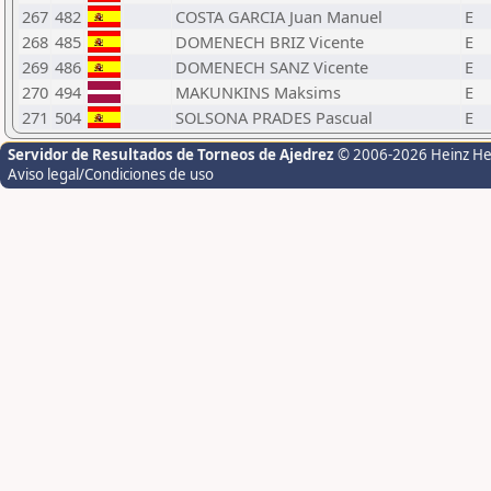
267
482
COSTA GARCIA Juan Manuel
E
268
485
DOMENECH BRIZ Vicente
E
269
486
DOMENECH SANZ Vicente
E
270
494
MAKUNKINS Maksims
E
271
504
SOLSONA PRADES Pascual
E
Servidor de Resultados de Torneos de Ajedrez
© 2006-2026 Heinz H
Aviso legal/Condiciones de uso