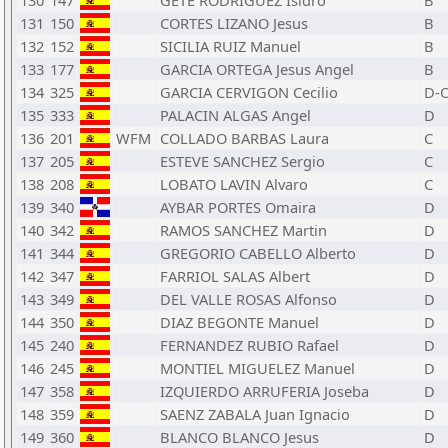
130
147
GETE RODRIGUEZ Isidro
B
131
150
CORTES LIZANO Jesus
B
132
152
SICILIA RUIZ Manuel
B
133
177
GARCIA ORTEGA Jesus Angel
B
134
325
GARCIA CERVIGON Cecilio
D-
135
333
PALACIN ALGAS Angel
D
136
201
WFM
COLLADO BARBAS Laura
C
137
205
ESTEVE SANCHEZ Sergio
C
138
208
LOBATO LAVIN Alvaro
C
139
340
AYBAR PORTES Omaira
D
140
342
RAMOS SANCHEZ Martin
D
141
344
GREGORIO CABELLO Alberto
D
142
347
FARRIOL SALAS Albert
D
143
349
DEL VALLE ROSAS Alfonso
D
144
350
DIAZ BEGONTE Manuel
D
145
240
FERNANDEZ RUBIO Rafael
D
146
245
MONTIEL MIGUELEZ Manuel
D
147
358
IZQUIERDO ARRUFERIA Joseba
D
148
359
SAENZ ZABALA Juan Ignacio
D
149
360
BLANCO BLANCO Jesus
D