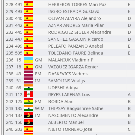
228
491
HERREROS TORRES Mari Paz
E
229
493
ISGRO ESTRADA Gustavo
E
230
440
OLIVAN ALVIRA Alejandro
D
231
442
AZNAR ANDRES Maria Pilar
D
232
445
RODRIGUEZ SIGLER Alexandre
D
233
447
SANCHEZ GASCON Ricardo
D
234
499
PELEATO PANZANO Anabel
E
235
505
TOLEDANO FAURE Belinda
E
236
15
GM
MALANIUK Vladimir P
237
18
GM
VAZQUEZ IGARZA Renier
238
49
FM
DASKEVICS Vadims
239
51
IM
SAMOLINS Vitalijs
240
68
UDESHI Aditya
241
112
REYES LARENAS Luis
A
242
125
FM
BORDA Alan
B
243
135
WIM
THIPSAY Bagyashree Sathe
B
244
137
IM
NASCIMENTO Alexandre
B
245
156
ALBERTO Manuel
B
246
203
NIETO TORNERO Jose
C