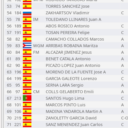
53
74
TORRES SANCHEZ Jose
54
184
ZAKHARTSOV Vladimir
C
55
78
IM
TOLEDANO LLINARES Juan A
56
189
ABOS ROSICO Antonio
C
57
191
TOSAN PEREIRA Felipe
C
58
82
CAMACHO COLLADOS Marcos
A
59
83
WGM
ARRIBAS ROBAINA Maritza
A
60
84
FM
ALCAZAR JIMENEZ Jesus
A
61
89
BENET CATALA Antonio
A
62
90
PICAZO LOPEZ Juan Antonio
A
63
196
MORENO DE LA FUENTE Jose A
C
64
199
GARCIA GALEOTE Lorenzo
C
65
95
SERNA LARA Sergio
A
66
97
CM
COLLS GELABERTO Emili
A
67
213
SANTOS Hugo Lima
C
68
101
MARCOS PINTO Luis
A
69
106
MADINA YADAROLA Martin A
A
70
219
ZANOLETTY GARCIA David
C-
71
221
SANZ MENENDEZ Juan Carlos
C