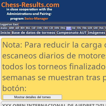
Logged on: Gast
Arabic
ARM
AZE
BIH
BUL
CAT
CHN
CRO
CZE
DEN
ENG
ESP
FAI
FIN
FRA
GER
GRE
INA
I
Inicio
Base de datos de torneos
Campeonato AUT
Imágenes
Nota: Para reducir la carga 
escaneos diarios de motor
todos los torneos finalizad
semanas se muestran tras p
botón:
XXX OPEN INTERNACIONAL DE AJEDREZ "VI