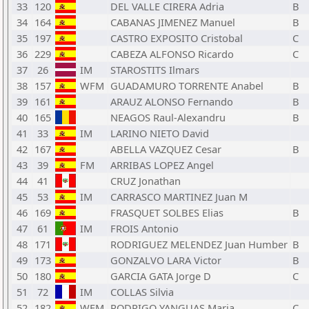
33
120
DEL VALLE CIRERA Adria
B
34
164
CABANAS JIMENEZ Manuel
B
35
197
CASTRO EXPOSITO Cristobal
C
36
229
CABEZA ALFONSO Ricardo
C
37
26
IM
STAROSTITS Ilmars
38
157
WFM
GUADAMURO TORRENTE Anabel
B
39
161
ARAUZ ALONSO Fernando
B
40
165
NEAGOS Raul-Alexandru
B
41
33
IM
LARINO NIETO David
42
167
ABELLA VAZQUEZ Cesar
B
43
39
FM
ARRIBAS LOPEZ Angel
44
41
CRUZ Jonathan
45
53
IM
CARRASCO MARTINEZ Juan M
46
169
FRASQUET SOLBES Elias
B
47
61
IM
FROIS Antonio
48
171
RODRIGUEZ MELENDEZ Juan Humber
B
49
173
GONZALVO LARA Victor
B
50
180
GARCIA GATA Jorge D
C
51
72
IM
COLLAS Silvia
52
182
WFM
RODRIGO YANGUAS Maria
C