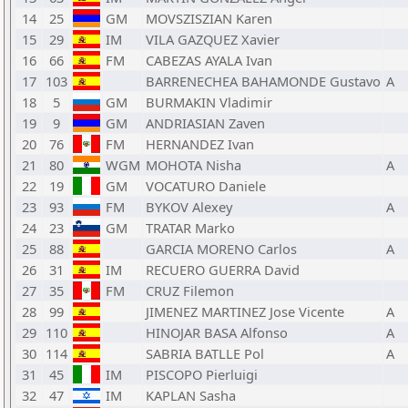
14
25
GM
MOVSZISZIAN Karen
15
29
IM
VILA GAZQUEZ Xavier
16
66
FM
CABEZAS AYALA Ivan
17
103
BARRENECHEA BAHAMONDE Gustavo
A
18
5
GM
BURMAKIN Vladimir
19
9
GM
ANDRIASIAN Zaven
20
76
FM
HERNANDEZ Ivan
21
80
WGM
MOHOTA Nisha
A
22
19
GM
VOCATURO Daniele
23
93
FM
BYKOV Alexey
A
24
23
GM
TRATAR Marko
25
88
GARCIA MORENO Carlos
A
26
31
IM
RECUERO GUERRA David
27
35
FM
CRUZ Filemon
28
99
JIMENEZ MARTINEZ Jose Vicente
A
29
110
HINOJAR BASA Alfonso
A
30
114
SABRIA BATLLE Pol
A
31
45
IM
PISCOPO Pierluigi
32
47
IM
KAPLAN Sasha