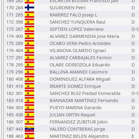
169
282
ESCARTIN BUISAN Francisco Javi
D
170
284
SUURONEN Petri
D
171
285
RAMIREZ FALO Josep L
D
172
398
SANCHEZ YUNQUERA Raul
D
173
287
SEPTIEN LOPEZ Valeriano
D-
174
400
ALVAREZ GARMENDIA Jose Maria
D
175
289
OCABO VERA Pedro Aristides
D
176
404
VILANOVA OLMEDO Ignaci
D
177
291
ALVAREZ CARBAJALES Fermin
D
178
295
OLABE ODRIOZOLA Eduardo
D
179
296
BALLINA AMANDI Casimiro
D
180
408
DOMINGUEZ ALFARA Miguel
D
181
416
IRIARTE GOMEZ Enrique
D
182
301
SANCHEZ RUIZ Piedad Esmeralda
D-
183
418
BANNAZAR MARTINEZ Fernando
D
184
303
PUEYO MARINA Gerardo
D
185
438
JULIAN ORTIN Raquel
D
186
307
FERNANDEZ ZUBITUR Jokin
D
187
443
VALERO CONTRERAS Jorge
D
188
463
MARTINEZ BELEN Alejandro
E