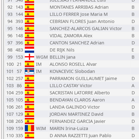
92
143
MONTANES ARRIBAS Adrian
B
93
144
LILLO FERRER Jose Maria M
B
94
393
CEBRIAN FLORES Juan Antonio
D
95
146
SANCHEZ-ALARCOS GALIAN Victor
B
96
148
VIDAL ZAMORA Alex
B
97
396
CANTON SANCHEZ Adrian
D
98
483
DE RIJK Nils
E
99
153
WGM
BELLIN Jana
B
100
21
IM
ALONSO ROSELL Alvar
101
57
IM
KOVACEVIC Slobodan
102
257
PARRAMON GUILLAUMET Jaime
D
103
86
LILLO CASTAY Victor
A
104
259
SACRISTAN LATORRE Alberto
D
105
105
BENDAYAN CLAROS Aaron
A
106
261
LANDA GALINDO Victor
D
107
129
JORDAN MARTINEZ David
B
108
265
FERNANDEZ GARCIA Javier
D
109
159
WIM
MARIN Irina-Luiza
B
110
335
D ANNA RAZZETTI Juan Pablo
D