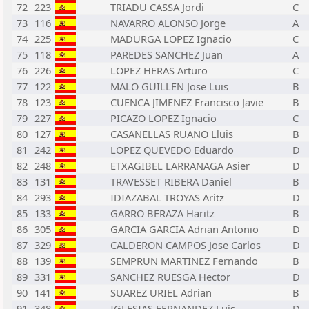
72
223
TRIADU CASSA Jordi
C
73
116
NAVARRO ALONSO Jorge
A
74
225
MADURGA LOPEZ Ignacio
C
75
118
PAREDES SANCHEZ Juan
A
76
226
LOPEZ HERAS Arturo
C
77
122
MALO GUILLEN Jose Luis
B
78
123
CUENCA JIMENEZ Francisco Javie
B
79
227
PICAZO LOPEZ Ignacio
C
80
127
CASANELLAS RUANO Lluis
B
81
242
LOPEZ QUEVEDO Eduardo
D
82
248
ETXAGIBEL LARRANAGA Asier
D
83
131
TRAVESSET RIBERA Daniel
B
84
293
IDIAZABAL TROYAS Aritz
D
85
133
GARRO BERAZA Haritz
B
86
305
GARCIA GARCIA Adrian Antonio
D
87
329
CALDERON CAMPOS Jose Carlos
D
88
139
SEMPRUN MARTINEZ Fernando
B
89
331
SANCHEZ RUESGA Hector
D
90
141
SUAREZ URIEL Adrian
B
91
348
IGLESIAS FERNANDEZ Luis
D