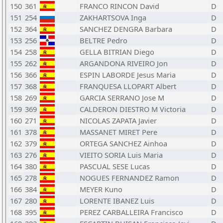
150
361
FRANCO RINCON David
D
151
254
ZAKHARTSOVA Inga
D
152
364
SANCHEZ DENGRA Barbara
D
153
256
BELTRE Pedro
D
154
258
GELLA BITRIAN Diego
D
155
262
ARGANDONA RIVEIRO Jon
D
156
366
ESPIN LABORDE Jesus Maria
D
157
368
FRANQUESA LLOPART Albert
D
158
269
GARCIA SERRANO Jose M
D
159
369
CALDERON DIESTRO M Victoria
D
160
271
NICOLAS ZAPATA Javier
D
161
378
MASSANET MIRET Pere
D
162
379
ORTEGA SANCHEZ Ainhoa
D
163
276
VIEITO SORIA Luis Maria
D
164
380
PASCUAL SESE Lucas
D
165
278
NOGUES FERNANDEZ Ramon
D
166
384
MEYER Kuno
D
167
280
LORENTE IBANEZ Luis
D
168
395
PEREZ CARBALLEIRA Francisco
D