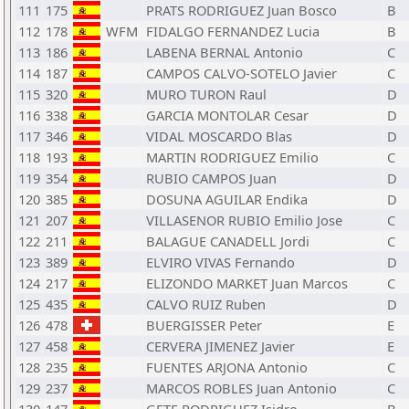
111
175
PRATS RODRIGUEZ Juan Bosco
B
112
178
WFM
FIDALGO FERNANDEZ Lucia
B
113
186
LABENA BERNAL Antonio
C
114
187
CAMPOS CALVO-SOTELO Javier
C
115
320
MURO TURON Raul
D
116
338
GARCIA MONTOLAR Cesar
D
117
346
VIDAL MOSCARDO Blas
D
118
193
MARTIN RODRIGUEZ Emilio
C
119
354
RUBIO CAMPOS Juan
D
120
385
DOSUNA AGUILAR Endika
D
121
207
VILLASENOR RUBIO Emilio Jose
C
122
211
BALAGUE CANADELL Jordi
C
123
389
ELVIRO VIVAS Fernando
D
124
217
ELIZONDO MARKET Juan Marcos
C
125
435
CALVO RUIZ Ruben
D
126
478
BUERGISSER Peter
E
127
458
CERVERA JIMENEZ Javier
E
128
235
FUENTES ARJONA Antonio
C
129
237
MARCOS ROBLES Juan Antonio
C