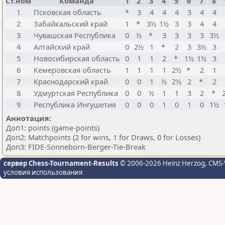
Ст.ном
Команда
1
2
3
4
5
6
7
8
1
Псковская область
*
3
4
4
4
3
4
4
2
Забайкальский край
1
*
3½
1½
3
3
4
4
3
Чувашская Республика
0
½
*
3
3
3
3
3½
4
Алтайский край
0
2½
1
*
2
3
3½
3
5
Новосибирская область
0
1
1
2
*
1½
1½
3
6
Кемеровская область
1
1
1
1
2½
*
2
1
7
Краснодарский край
0
0
1
½
2½
2
*
2
8
Удмуртская Республика
0
0
½
1
1
3
2
*
9
Республика Ингушетия
0
0
0
1
0
1
0
1½
Аннотация:
Доп1: points (game-points)
Доп2: Matchpoints (2 for wins, 1 for Draws, 0 for Losses)
Доп3: FIDE-Sonneborn-Berger-Tie-Break
сервер Chess-Tournament-Results
© 2006-2026 Heinz Herzog
, CMS-
условия использования