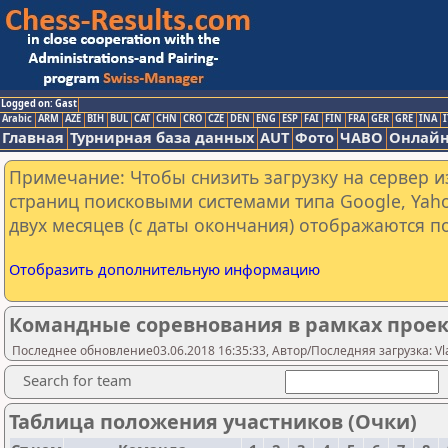
Logged on: Gast
Arabic
ARM
AZE
BIH
BUL
CAT
CHN
CRO
CZE
DEN
ENG
ESP
FAI
FIN
FRA
GER
GRE
INA
I
Главная
Турнирная база данных
AUT
Фото
ЧАВО
Онлайн
Примечание: Чтобы снизить загрузку на сервер и
страниц поисковыми системами типа Google, Yaho
двух месяцев (с даты окончания) отображаются по
Отобразить дополнительную информацию
Командные соревнования в рамках проек
Последнее обновление03.06.2018 16:35:33, Автор/Последняя загрузка: Vlad
Search for team
Таблица положения участников (Очки)