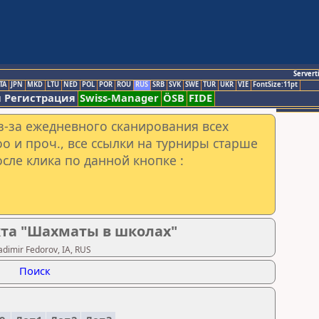
Servert
TA
JPN
MKD
LTU
NED
POL
POR
ROU
RUS
SRB
SVK
SWE
TUR
UKR
VIE
FontSize:11pt
 Регистрация
Swiss-Manager
ÖSB
FIDE
з-за ежедневного сканирования всех
o и проч., все ссылки на турниры старше
сле клика по данной кнопке :
та "Шахматы в школах"
imir Fedorov, IA, RUS
Поиск