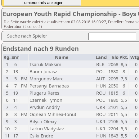
European Youth Rapid Championship - Boys
Die Seite wurde zuletzt aktualisiert am 02.08.2018 16:03:27, Ersteller: Roma
Federation (Licence 5)
Suche nach Spieler
Endstand nach 9 Runden
Rg.
Snr
Name
Land
Elo
Pkt.
Wt
1
6
Tsaruk Maksim
BLR
2068
8,5
0
2
13
Baum Jonasz
POL
1880
8
0
3
5
FM
Morgunov Marc
AUT
2095
7,5
0
4
7
FM
Persanyi Barnabas
HUN
2050
6
0
5
19
Plugaru Rares
ROU
1815
6
0
6
11
Czernek Tymon
POL
1886
5,5
0
7
4
Prydun Andriy
UKR
2101
5,5
0
8
8
FM
Ognean Mihnea-Ionut
ROU
2011
5,5
0
9
3
Bilych Olexiy
UKR
2106
5,5
0
10
2
Larkin Vladyslav
UKR
2204
5,5
0
11
17
Csiki Endre
HUN
1843
5,5
0