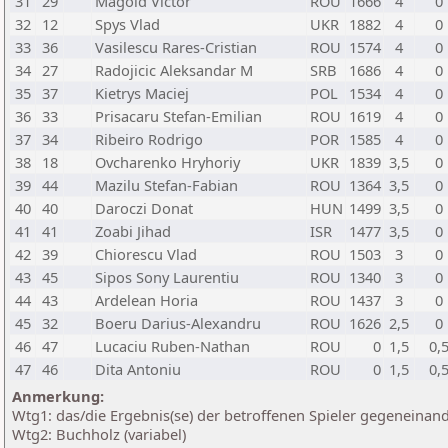
31
29
Magold Victor
ROU
1666
4
0
32
12
Spys Vlad
UKR
1882
4
0
33
36
Vasilescu Rares-Cristian
ROU
1574
4
0
34
27
Radojicic Aleksandar M
SRB
1686
4
0
35
37
Kietrys Maciej
POL
1534
4
0
36
33
Prisacaru Stefan-Emilian
ROU
1619
4
0
37
34
Ribeiro Rodrigo
POR
1585
4
0
38
18
Ovcharenko Hryhoriy
UKR
1839
3,5
0
39
44
Mazilu Stefan-Fabian
ROU
1364
3,5
0
40
40
Daroczi Donat
HUN
1499
3,5
0
41
41
Zoabi Jihad
ISR
1477
3,5
0
42
39
Chiorescu Vlad
ROU
1503
3
0
43
45
Sipos Sony Laurentiu
ROU
1340
3
0
44
43
Ardelean Horia
ROU
1437
3
0
45
32
Boeru Darius-Alexandru
ROU
1626
2,5
0
46
47
Lucaciu Ruben-Nathan
ROU
0
1,5
0,
47
46
Dita Antoniu
ROU
0
1,5
0,
Anmerkung:
Wtg1: das/die Ergebnis(se) der betroffenen Spieler gegeneinan
Wtg2: Buchholz (variabel)