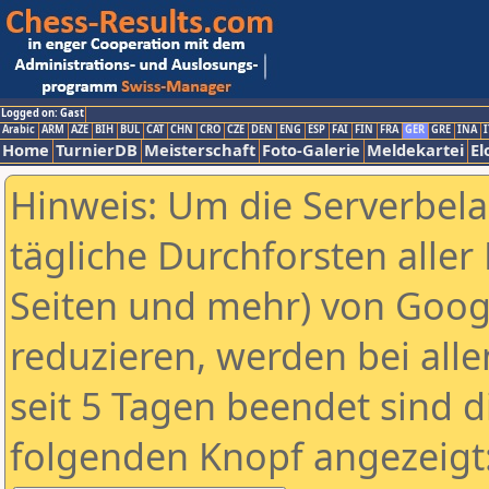
Logged on: Gast
Arabic
ARM
AZE
BIH
BUL
CAT
CHN
CRO
CZE
DEN
ENG
ESP
FAI
FIN
FRA
GER
GRE
INA
I
Home
TurnierDB
Meisterschaft
Foto-Galerie
Meldekartei
El
Hinweis: Um die Serverbel
tägliche Durchforsten aller 
Seiten und mehr) von Goog
reduzieren, werden bei alle
seit 5 Tagen beendet sind d
folgenden Knopf angezeigt