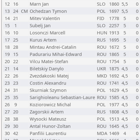
12
16
Marn Jan
SLO
1860
5,5
0
13
24
CM
Ochedzan Tymon
POL
1697
5,5
0
14
21
Mitev Valentin
FID
1778
5
0
15
1
Subelj Jan
SLO
2257
5
0
16
10
Losonczi Marcell
HUN
1913
5
0
17
25
Kurus Artem
RUS
1695
5
0
18
28
Mintau Andrei-Catalin
ROU
1672
5
0
19
15
Padurariu Mihai-Edward
ROU
1865
5
0
20
22
Vilcu Matei-Stefan
ROU
1754
5
0
21
14
Biletskiy Danylo
UKR
1875
4,5
0
22
26
Zvezdakoski Matej
MKD
1692
4,5
0
23
23
Costin Alexandru
ROU
1741
4,5
0
24
31
Skurniak Szymon
POL
1629
4,5
0
25
35
Sarighioleanu Sebastian-Laure
ROU
1585
4,5
0
26
9
Koziorowicz Michal
POL
1977
4,5
0
27
20
Zagorskii Artem
RUS
1808
4,5
0
28
38
Wysocki Mateusz
POL
1513
4,5
0
29
30
Antal Hunor-Zoltan
ROU
1645
4,5
0
30
42
Panfilii Laurentiu
MDA
1469
4
0