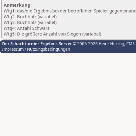
Anmerkung:
Wtg1: das/die Ergebnis(se) der betroffenen Spieler gegeneinan
Wtg2: Buchholz (variabel)
Wtg3: Buchholz (variabel)
Wtg4: Anzahl Schwarz
Wtg5: Die größere Anzahl von Siegen (variabel)
Der Schachturnier-Ergebnis-Server
© 2006-2026 Heinz Herzog
, CMS
Impressum / Nutzungsbedingungen