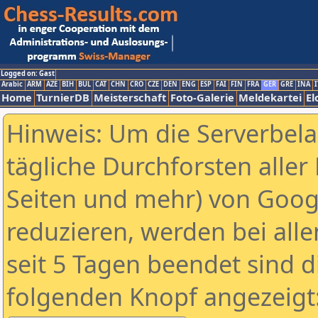
Logged on: Gast
Arabic
ARM
AZE
BIH
BUL
CAT
CHN
CRO
CZE
DEN
ENG
ESP
FAI
FIN
FRA
GER
GRE
INA
I
Home
TurnierDB
Meisterschaft
Foto-Galerie
Meldekartei
El
Hinweis: Um die Serverbel
tägliche Durchforsten aller 
Seiten und mehr) von Goog
reduzieren, werden bei alle
seit 5 Tagen beendet sind d
folgenden Knopf angezeigt