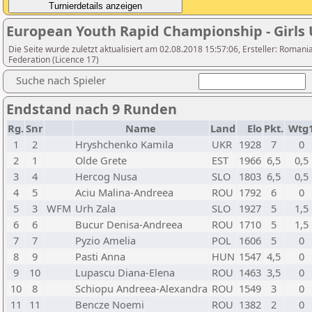
European Youth Rapid Championship - Girls
Die Seite wurde zuletzt aktualisiert am 02.08.2018 15:57:06, Ersteller: Roma
Federation (Licence 17)
Suche nach Spieler
Endstand nach 9 Runden
Rg.
Snr
Name
Land
Elo
Pkt.
Wtg
1
2
Hryshchenko Kamila
UKR
1928
7
0
2
1
Olde Grete
EST
1966
6,5
0,5
3
4
Hercog Nusa
SLO
1803
6,5
0,5
4
5
Aciu Malina-Andreea
ROU
1792
6
0
5
3
WFM
Urh Zala
SLO
1927
5
1,5
6
6
Bucur Denisa-Andreea
ROU
1710
5
1,5
7
7
Pyzio Amelia
POL
1606
5
0
8
9
Pasti Anna
HUN
1547
4,5
0
9
10
Lupascu Diana-Elena
ROU
1463
3,5
0
10
8
Schiopu Andreea-Alexandra
ROU
1549
3
0
11
11
Bencze Noemi
ROU
1382
2
0