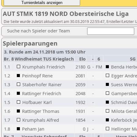
AUT STMK 1819 NORD Obersteirische Liga
Die Seite wurde zuletzt aktualisiert am 30.03.2019 22:55:47, Ersteller/Letzter
Suche nach Spieler oder Team
Spielerpaarungen
3. Runde am 24.11.2018 um 15:00 Uhr
Br.
8
Windheimat TUS Krieglach
Elo
-
6
SG
1.1
Krumphals Friedrich
2180
G
-
FM
Benda Herb
1.2
Peinhopf Rene
2081
-
Egger Andr
1.3
Staberhofer Rainer
2059
-
Suess Wern
1.4
Rattinger Friedrich
2048
-
Gampersber
1.5
Hofbauer Karl
1932
-
Schmid Dav
1.6
Rattinger Thomas
1931
-
Milota Gera
1.7
Krumphals Alfred
1854
-
Keferböck J
1.8
Peham Jan
0
J
-
Hellinger M
Br.
7
Vorwärts Fohnsdorf
Elo
-
5
Horn Uni