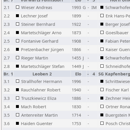
2.1
Wieser Andreas
1993
G
-
IM
Schwarhofer
2.2
Lechner Josef
1899
-
Enk Hans-Pe
2.3
Steiner Bernhard
1922
-
Berger Josef
2.4
Martetschläger Arno
1873
-
Goeslbauer 
2.5
Fontanive Gerhard
1908
-
Fabian Pete
2.6
Pretzenbacher Jürgen
1866
-
Kaiser Guen
2.7
Rieger Martin
1455
J
-
Schwarhofer
2.8
Martetschläger Stefan
1449
J
-
Schneidhof
Br.
1
Leoben 2
Elo
-
4
SG Kapfenber
3.1
Strallhofer Hermann
1996
-
Schrittwiese
3.2
Rauchlahner Robert
1940
-
Fischer Karl
3.3
Truszkiewicz Eliza
1886
-
Zechner Hei
3.4
Mach Robert
1830
-
Ortner Rona
3.5
Antenreiter Martin
1714
-
Buergstein 
3.6
Haiden Guenter
1753
-
Posch Chris