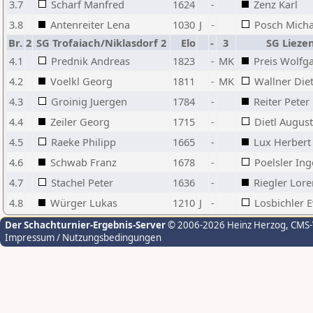
3.7
Scharf Manfred
1624
-
Zenz Karl
3.8
Antenreiter Lena
1030
J
-
Posch Micha
Br.
2
SG Trofaiach/Niklasdorf 2
Elo
-
3
SG Liez
4.1
Prednik Andreas
1823
-
MK
Preis Wolfg
4.2
Voelkl Georg
1811
-
MK
Wallner Die
4.3
Groinig Juergen
1784
-
Reiter Peter
4.4
Zeiler Georg
1715
-
Dietl August
4.5
Raeke Philipp
1665
-
Lux Herbert
4.6
Schwab Franz
1678
-
Poelsler Ing
4.7
Stachel Peter
1636
-
Riegler Lore
4.8
Würger Lukas
1210
J
-
Losbichler E
Der Schachturnier-Ergebnis-Server
© 2006-2026 Heinz Herzog
, CMS
Impressum / Nutzungsbedingungen