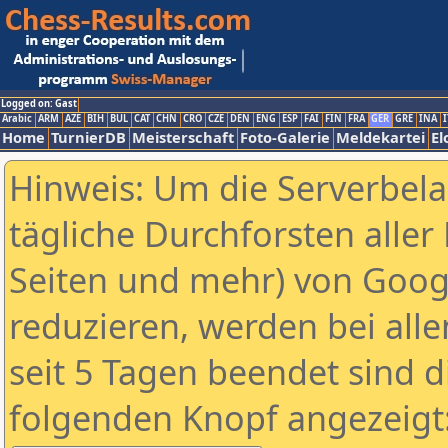
Logged on: Gast
Arabic
ARM
AZE
BIH
BUL
CAT
CHN
CRO
CZE
DEN
ENG
ESP
FAI
FIN
FRA
GER
GRE
INA
I
Home
TurnierDB
Meisterschaft
Foto-Galerie
Meldekartei
El
Hinweis: Um die Serverbel
tägliche Durchforsten aller 
Seiten und mehr) von Goog
reduzieren, werden bei alle
seit 5 Tagen beendet sind d
folgenden Knopf angezeigt