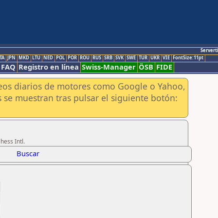
Servert
TA
JPN
MKD
LTU
NED
POL
POR
ROU
RUS
SRB
SVK
SWE
TUR
UKR
VIE
FontSize:11pt
FAQ
Registro en línea
Swiss-Manager
ÖSB
FIDE
aneos diarios de motores como Google o Yahoo,
 se muestran tras pulsar el siguiente botón:
hess Intl.
Buscar