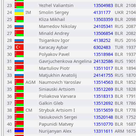
23
Yezhel Valiantsin
13504983
BLR
2108
24
IM
Smolin Sergey
4131177
UKR
2104
25
Kliza Mikhail
13503359
BLR
2098
26
Mamedov Nikolay
24105341
RUS
2087
27
Minald Andrey
13506854
BLR
2082
28
Tsigankov Igor
4138252
RUS
2016
29
Karacay Aybar
6302483
TUR
1937
30
Polyakov Pavel
13518984
BLR
1937
31
Gavrjuchenkova Angelina
24132586
RUS
1901
32
Martuliov Piotr
13511017
BLR
1894
33
Matjukhin Anatolij
24141755
RUS
1870
34
AGM
Naumovich Yaroslav
13514563
BLR
1852
35
Siniauski Artsiom
13512269
BLR
1828
36
Poliakova Varvara
13518313
BLR
1791
37
Galkin Gleb
13512692
BLR
1786
38
CM
Strybuk Artsiom I
13515659
BLR
1778
39
Yasiukovich Sergei
13520148
BLR
1752
40
Papunidi Matvey
13510770
BLR
1687
41
Nurijanyan Alex
13311611
ARM
1675