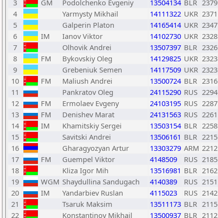
3
GM
Podolchenko Evgeniy
13504134
BLR
2379
4
Yarmysty Mikhail
14111322
UKR
2371
5
Galperin Platon
14165414
UKR
2347
6
IM
Ianov Viktor
14102730
UKR
2328
7
Olhovik Andrei
13507397
BLR
2326
8
FM
Bykovskiy Oleg
14129825
UKR
2323
9
Grebeniuk Semen
14117509
UKR
2323
10
FM
Maliush Andrei
13500724
BLR
2316
11
Pankratov Oleg
24115290
RUS
2294
12
FM
Ermolaev Evgeny
24103195
RUS
2287
13
FM
Denishev Marat
24131563
RUS
2261
14
IM
Khamitskiy Sergei
13503154
BLR
2258
15
Savitski Andrei
13506161
BLR
2215
16
Gharagyozyan Artur
13303279
ARM
2212
17
FM
Guempel Viktor
4148509
RUS
2185
18
Kliza Igor Mih
13516981
BLR
2162
19
WGM
Shaydullina Sandugach
4140389
RUS
2151
20
IM
Yandarbiev Ruslan
4115023
RUS
2142
21
Tsaruk Maksim
13511173
BLR
2115
22
Konstantinov Mikhail
13500937
BLR
2112