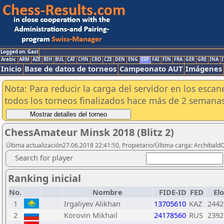
Logged on: Gast
Arabic
ARM
AZE
BIH
BUL
CAT
CHN
CRO
CZE
DEN
ENG
ESP
FAI
FIN
FRA
GER
GRE
INA
I
Inicio
Base de datos de torneos
Campeonato AUT
Imágenes
Nota: Para reducir la carga del servidor en los esc
todos los torneos finalizados hace más de 2 semanas
ChessAmateur Minsk 2018 (Blitz 2)
Última actualización27.06.2018 22:41:50, Propietario/Última carga: ArchibaldC
Search for player
Ranking inicial
No.
Nombre
FIDE-ID
FED
Elo
1
Irgaliyev Alikhan
13705610
KAZ
2442
2
Korovin Mikhail
24178560
RUS
2392