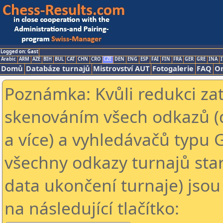
Logged on: Gast
Arabic
ARM
AZE
BIH
BUL
CAT
CHN
CRO
CZE
DEN
ENG
ESP
FAI
FIN
FRA
GER
GRE
INA
I
Domů
Databáze turnajů
Mistrovství AUT
Fotogalerie
FAQ
On
Poznámka: Kvůli redukci za
skenováním všech odkazů (
a více) a vyhledávačů typu 
všechny odkazy turnajů star
data ukončení turnaje) jsou
na následující tlačítko: