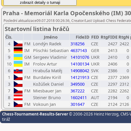
Praha - Memoriál Karla Opočenského (IM) 30.
Poslední aktualizace09.07.2018 00:26:36, Creator/Last Upload: Chess Federati
Startovní listina hráčů
Čís.
Jméno
FideID
FED
RtgFIDE
RtgN
4
FM
Londýn Radek
318256
CZE
2427
2422
5
IM
Plischki Sebastian
4637143
GER
2413
0
9
GM
Sergeev Vladimir
14101076
UKR
2410
0
10
IM
Frolov Artur
14100134
UKR
2406
0
6
Hrabuša Matěj
14908042
SVK
2386
0
1
FM
Burdalev Kirill
14121913
CZE
2377
2369
3
Kožúšek Daniel
349500
CZE
2297
2312
7
FM
Miesbauer Jan
367222
CZE
2282
2262
8
Steiner Bruno
1602411
AUT
2194
0
2
FM
Vokoun Jan
301647
CZE
2124
2126
Chess-Tournament-Results-Server
© 2006-2026 Heinz Herzog
, CMS-
tiráž