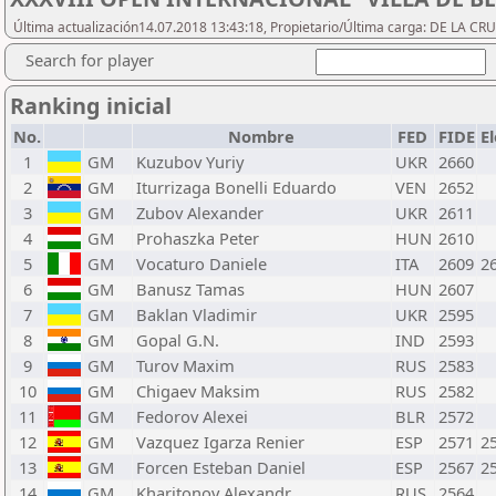
Última actualización14.07.2018 13:43:18, Propietario/Última carga: DE LA C
Search for player
Ranking inicial
No.
Nombre
FED
FIDE
E
1
GM
Kuzubov Yuriy
UKR
2660
2
GM
Iturrizaga Bonelli Eduardo
VEN
2652
3
GM
Zubov Alexander
UKR
2611
4
GM
Prohaszka Peter
HUN
2610
5
GM
Vocaturo Daniele
ITA
2609
2
6
GM
Banusz Tamas
HUN
2607
7
GM
Baklan Vladimir
UKR
2595
8
GM
Gopal G.N.
IND
2593
9
GM
Turov Maxim
RUS
2583
10
GM
Chigaev Maksim
RUS
2582
11
GM
Fedorov Alexei
BLR
2572
12
GM
Vazquez Igarza Renier
ESP
2571
2
13
GM
Forcen Esteban Daniel
ESP
2567
2
14
GM
Kharitonov Alexandr
RUS
2564