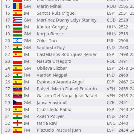
15
GM
Marin Mihail
ROU
2556
2
16
IM
Santos Ruiz Miguel
ESP
2531
2
17
GM
Martinez Duany Lelys Stanley
CUB
2528
18
IM
Kantor Gergely
HUN
2522
19
GM
Korpa Bence
HUN
2513
20
GM
Zoler Dan
ISR
2506
21
GM
Saptarshi Roy
IND
2500
22
IM
Castellanos Rodriguez Renier
ESP
2498
2
23
IM
Nasuta Grzegorz
POL
2491
24
GM
Ubilava Elizbar
ESP
2478
2
25
FM
Vardan Nagpal
IND
2468
26
IM
Espinosa Aranda Angel
ESP
2467
2
27
IM
Pulvett Marin Daniel Eduardo
VEN
2458
2
28
IM
Gascon Del Nogal Jose Rafael
VEN
2458
2
29
GM
Jansa Vlastimil
CZE
2451
30
IM
Cruz Lledo Pablo
ESP
2443
2
31
IM
Akash Pc Iyer
IND
2442
32
IM
Haria Ravi
ENG
2440
33
FM
Plazuelo Pascual Juan
ESP
2434
2