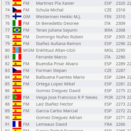
73
FM
Martinez Pla Xavier
ESP
2320
2
74
FM
Schula Michal
CZE
2316
75
GM
Westerinen Heikki M.J.
FIN
2310
76
FM
Di Benedetto Desiree
ITA
2309
77
FM
Terao Juliana Sayumi
BRA
2308
78
FM
Domingo Nuñez Ruben
ESP
2305
2
79
FM
Ibañez Aullana Ramon
ESP
2296
2
80
WGM
Enkhtuul Altan-Ulzii
MGL
2295
81
Ferrante Marco
ITA
2290
82
FM
Buendia Pinar Alvaro
ESP
2289
2
83
FM
Forman Stepan
CZE
2287
84
FM
Balbuena Fuentes Mario
ESP
2284
2
85
FM
Ortega Lopez Mikel
ESP
2281
2
86
Gomez Dieguez David
ESP
2275
2
87
FM
Veiga Jose Francisco R P Neves
POR
2274
2
88
FM
Laiz Ibañez Hector
ESP
2273
2
89
FM
Garcia Carbo Marcial
ESP
2272
2
90
Gomez Dieguez Adrian
ESP
2271
2
91
FM
Lemeaux David
FRA
2266
92
FM
Garcia Trobat Francisco
ESP
2265
2