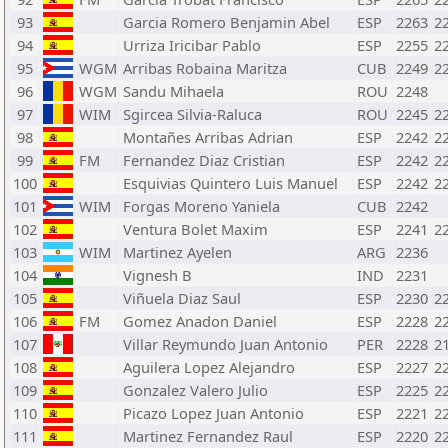
93
Garcia Romero Benjamin Abel
ESP
2263
2
94
Urriza Iricibar Pablo
ESP
2255
2
95
WGM
Arribas Robaina Maritza
CUB
2249
2
96
WGM
Sandu Mihaela
ROU
2248
97
WIM
Sgircea Silvia-Raluca
ROU
2245
2
98
Montañes Arribas Adrian
ESP
2242
2
99
FM
Fernandez Diaz Cristian
ESP
2242
2
100
Esquivias Quintero Luis Manuel
ESP
2242
2
101
WIM
Forgas Moreno Yaniela
CUB
2242
102
Ventura Bolet Maxim
ESP
2241
2
103
WIM
Martinez Ayelen
ARG
2236
104
Vignesh B
IND
2231
105
Viñuela Diaz Saul
ESP
2230
2
106
FM
Gomez Anadon Daniel
ESP
2228
2
107
Villar Reymundo Juan Antonio
PER
2228
2
108
Aguilera Lopez Alejandro
ESP
2227
2
109
Gonzalez Valero Julio
ESP
2225
2
110
Picazo Lopez Juan Antonio
ESP
2221
2
111
Martinez Fernandez Raul
ESP
2220
2