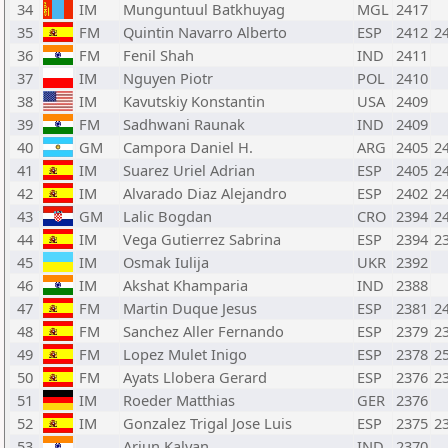
34
IM
Munguntuul Batkhuyag
MGL
2417
35
FM
Quintin Navarro Alberto
ESP
2412
2
36
FM
Fenil Shah
IND
2411
37
IM
Nguyen Piotr
POL
2410
38
IM
Kavutskiy Konstantin
USA
2409
39
FM
Sadhwani Raunak
IND
2409
40
GM
Campora Daniel H.
ARG
2405
2
41
IM
Suarez Uriel Adrian
ESP
2405
2
42
IM
Alvarado Diaz Alejandro
ESP
2402
2
43
GM
Lalic Bogdan
CRO
2394
2
44
IM
Vega Gutierrez Sabrina
ESP
2394
2
45
IM
Osmak Iulija
UKR
2392
46
IM
Akshat Khamparia
IND
2388
47
FM
Martin Duque Jesus
ESP
2381
2
48
FM
Sanchez Aller Fernando
ESP
2379
2
49
FM
Lopez Mulet Inigo
ESP
2378
2
50
FM
Ayats Llobera Gerard
ESP
2376
2
51
IM
Roeder Matthias
GER
2376
52
IM
Gonzalez Trigal Jose Luis
ESP
2375
2
53
Arjun Kalyan
IND
2370