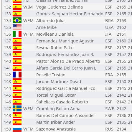
131
FM
Galiana Fernandez Adrian
ESP
2167
2
132
WIM
Vega Gutierrez Belinda
ESP
2165
2
133
Gomez Sanjuan Hector Fernando
ESP
2165
2
134
WFM
Alboredo Julia
BRA
2163
135
Arne Mike
USA
2162
136
WFM
Movileanu Daniela
ITA
2161
137
Fernandez Manrique Agustin
ESP
2160
2
138
Sesma Rubio Patxi
ESP
2157
2
139
Rodriguez Fernandez Juan R.
ESP
2157
2
140
Pastor Alonso De Prado Alberto
ESP
2155
2
141
Alfaro Garcia Del Cerro Juan L
ESP
2155
2
142
Roselle Tristan
FRA
2155
143
Jordan Martinez David
ESP
2150
2
144
Rodriguez Garcia Manuel Fco
ESP
2145
2
145
Torcal Miguel Oscar
ESP
2142
2
146
Sahelices Casado Roberto
ESP
2142
2
147
WFM
Cramling Bellon Anna
SWE
2142
148
Ramos Del Campo Alexander
ESP
2136
2
149
Martin Iribar Ander
ESP
2135
2
150
WFM
Sazonova Anastasia
RUS
2134