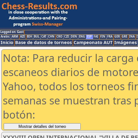
Logged on: Gast
Arabic
ARM
AZE
BIH
BUL
CAT
CHN
CRO
CZE
DEN
ENG
ESP
FAI
FIN
FRA
GER
GRE
INA
I
Inicio
Base de datos de torneos
Campeonato AUT
Imágenes
Nota: Para reducir la carga 
escaneos diarios de motor
Yahoo, todos los torneos f
semanas se muestran tras p
botón:
XXXVIII OPEN INTERNACIONAL "VILLA DE BE