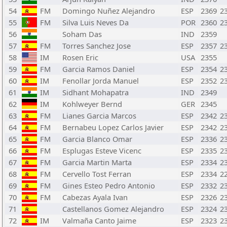
54
FM
Domingo Nuñez Alejandro
ESP
2369
2
55
FM
Silva Luis Neves Da
POR
2360
2
56
Soham Das
IND
2359
57
FM
Torres Sanchez Jose
ESP
2357
2
58
IM
Rosen Eric
USA
2355
59
FM
Garcia Ramos Daniel
ESP
2354
2
60
IM
Fenollar Jorda Manuel
ESP
2352
2
61
IM
Sidhant Mohapatra
IND
2349
62
IM
Kohlweyer Bernd
GER
2345
63
FM
Lianes Garcia Marcos
ESP
2342
2
64
FM
Bernabeu Lopez Carlos Javier
ESP
2342
2
65
FM
Garcia Blanco Omar
ESP
2336
2
66
FM
Esplugas Esteve Vicenc
ESP
2335
2
67
FM
Garcia Martin Marta
ESP
2334
2
68
FM
Cervello Tost Ferran
ESP
2334
2
69
FM
Gines Esteo Pedro Antonio
ESP
2332
2
70
FM
Cabezas Ayala Ivan
ESP
2326
2
71
Castellanos Gomez Alejandro
ESP
2324
2
72
IM
Valmaña Canto Jaime
ESP
2323
2