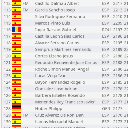
112
FM
Castillo Dalmau Albert
ESP
2217
2
113
FM
Garcia Sancho Josep
ESP
2213
2
114
Silva Rodriguez Fernando
ESP
2210
2
115
Marcos Pinto Luis
ESP
2209
2
116
Iagar Razvan-Gabriel
ROU
2197
2
117
Castilla Leon Salas Carlos
ESP
2196
2
118
Alvarez Serrano Carlos
ESP
2195
2
119
Semprun Martinez Fernando
ESP
2189
2
120
Cortes Lizano Jesus
ESP
2188
2
121
Redondo Benavente Jose Carlos
ESP
2188
2
122
Roche Simon Manuel Angel
ESP
2186
2
123
Lucas Vega Ivan
ESP
2186
2
124
Bayon Fernandez Rogelio
ESP
2185
2
125
Gonzalez Laso Adrian
ESP
2178
2
126
Barbera Estelles Rosendo
ESP
2178
2
127
Menendez Rey Francisco Javier
ESP
2177
2
128
Huber Philipp
GER
2177
129
FM
Cruz Alvarez De Ron Dan
ESP
2176
2
130
Lamas Mercadal Manuel
ESP
2173
2