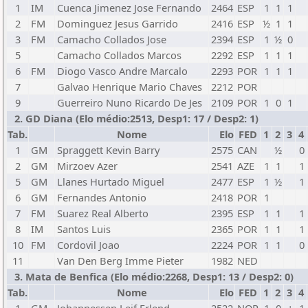
1
IM
Cuenca Jimenez Jose Fernando
2464
ESP
1
1
1
2
FM
Dominguez Jesus Garrido
2416
ESP
½
1
1
3
FM
Camacho Collados Jose
2394
ESP
1
½
0
5
Camacho Collados Marcos
2292
ESP
1
1
1
6
FM
Diogo Vasco Andre Marcalo
2293
POR
1
1
1
7
Galvao Henrique Mario Chaves
2212
POR
9
Guerreiro Nuno Ricardo De Jes
2109
POR
1
0
1
2. GD Diana (Elo médio:2513, Desp1: 17 / Desp2: 1)
Tab.
Nome
Elo
FED
1
2
3
4
1
GM
Spraggett Kevin Barry
2575
CAN
½
0
2
GM
Mirzoev Azer
2541
AZE
1
1
1
5
GM
Llanes Hurtado Miguel
2477
ESP
1
½
1
6
GM
Fernandes Antonio
2418
POR
1
7
FM
Suarez Real Alberto
2395
ESP
1
1
1
8
IM
Santos Luis
2365
POR
1
1
1
10
FM
Cordovil Joao
2224
POR
1
1
0
11
Van Den Berg Imme Pieter
1982
NED
3. Mata de Benfica (Elo médio:2268, Desp1: 13 / Desp2: 0)
Tab.
Nome
Elo
FED
1
2
3
4