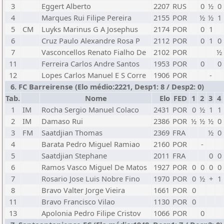
3
Eggert Alberto
2207
RUS
0
½
0
4
Marques Rui Filipe Pereira
2155
POR
½
½
1
5
CM
Luyks Marinus G A Josephus
2174
POR
0
1
6
Cruz Paulo Alexandre Rosa P
2112
POR
0
1
0
7
Vasconcellos Renato Fialho De
2102
POR
½
11
Ferreira Carlos Andre Santos
1953
POR
0
0
12
Lopes Carlos Manuel E S Corre
1906
POR
-
6. FC Barreirense (Elo médio:2221, Desp1: 8 / Desp2: 0)
Tab.
Nome
Elo
FED
1
2
3
4
1
IM
Rocha Sergio Manuel Colaco
2431
POR
0
½
1
1
2
IM
Damaso Rui
2386
POR
½
½
½
0
3
FM
Saatdjian Thomas
2369
FRA
½
0
4
Barata Pedro Miguel Ramiao
2160
POR
-
5
Saatdjian Stephane
2011
FRA
0
0
6
Ramos Vasco Miguel De Matos
1927
POR
0
0
0
0
7
Rosario Jose Luis Nobre Fino
1970
POR
0
½
+
1
8
Bravo Valter Jorge Vieira
1661
POR
0
11
Bravo Francisco Vilao
1130
POR
0
13
Apolonia Pedro Filipe Cristov
1066
POR
0