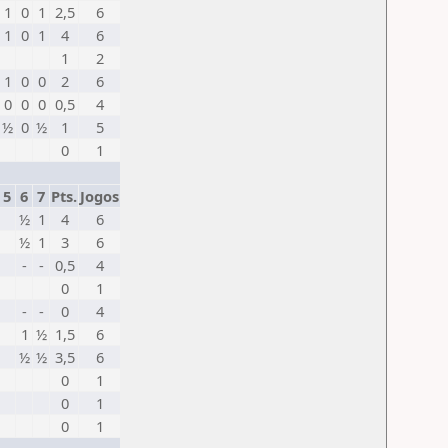
1
0
1
2,5
6
1
0
1
4
6
1
2
1
0
0
2
6
0
0
0
0,5
4
½
0
½
1
5
0
1
5
6
7
Pts.
Jogos
½
1
4
6
½
1
3
6
-
-
0,5
4
0
1
-
-
0
4
1
½
1,5
6
½
½
3,5
6
0
1
0
1
0
1