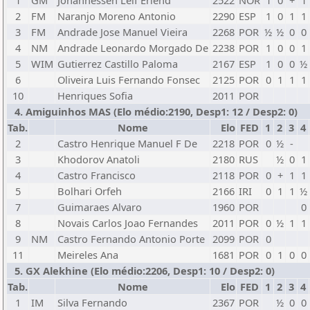
1
GM
Johannessen Leif Erlend
2522
NOR
1
0
+
1
2
FM
Naranjo Moreno Antonio
2290
ESP
1
0
1
1
3
FM
Andrade Jose Manuel Vieira
2268
POR
½
½
0
0
4
NM
Andrade Leonardo Morgado De
2238
POR
1
0
0
1
5
WIM
Gutierrez Castillo Paloma
2167
ESP
1
0
0
½
6
Oliveira Luis Fernando Fonsec
2125
POR
0
1
1
1
10
Henriques Sofia
2011
POR
4. Amiguinhos MAS (Elo médio:2190, Desp1: 12 / Desp2: 0)
Tab.
Nome
Elo
FED
1
2
3
4
2
Castro Henrique Manuel F De
2218
POR
0
½
-
3
Khodorov Anatoli
2180
RUS
½
0
1
4
Castro Francisco
2118
POR
0
+
1
1
5
Bolhari Orfeh
2166
IRI
0
1
1
½
7
Guimaraes Alvaro
1960
POR
0
8
Novais Carlos Joao Fernandes
2011
POR
0
½
1
1
9
NM
Castro Fernando Antonio Porte
2099
POR
0
11
Meireles Ana
1681
POR
0
1
0
0
5. GX Alekhine (Elo médio:2206, Desp1: 10 / Desp2: 0)
Tab.
Nome
Elo
FED
1
2
3
4
1
IM
Silva Fernando
2367
POR
½
0
0