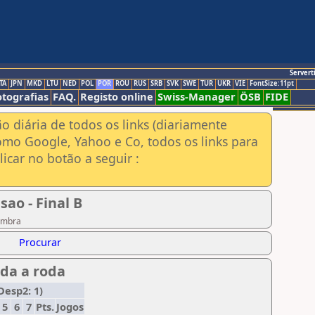
Servert
TA
JPN
MKD
LTU
NED
POL
POR
ROU
RUS
SRB
SVK
SWE
TUR
UKR
VIE
FontSize:11pt
otografias
FAQ.
Registo online
Swiss-Manager
ÖSB
FIDE
ão diária de todos os links (diariamente
omo Google, Yahoo e Co, todos os links para
icar no botão a seguir :
ao - Final B
oimbra
Procurar
da a roda
Desp2: 1)
5
6
7
Pts.
Jogos