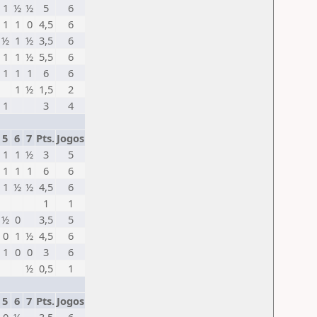
1
½
½
5
6
1
1
0
4,5
6
½
1
½
3,5
6
1
1
½
5,5
6
1
1
1
6
6
1
½
1,5
2
1
3
4
5
6
7
Pts.
Jogos
1
1
½
3
5
1
1
1
6
6
1
½
½
4,5
6
1
1
½
0
3,5
5
0
1
½
4,5
6
1
0
0
3
6
½
0,5
1
5
6
7
Pts.
Jogos