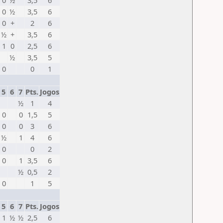
0
½
3,5
6
0
½
3,5
6
0
+
2
6
½
+
3,5
6
1
0
2,5
6
½
3,5
5
0
0
1
5
6
7
Pts.
Jogos
½
1
4
0
0
1,5
5
0
0
3
6
½
1
4
6
0
0
2
0
1
3,5
6
½
0,5
2
0
1
5
5
6
7
Pts.
Jogos
1
½
½
2,5
6