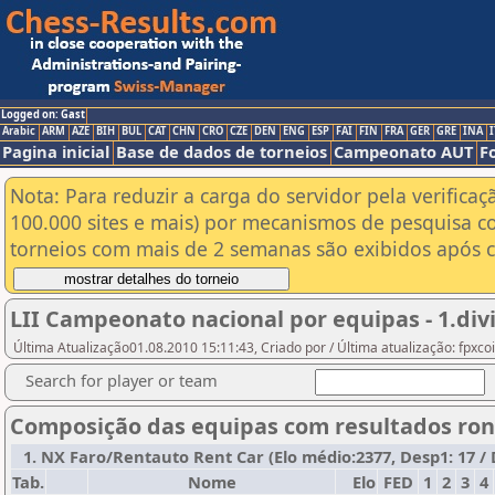
Logged on: Gast
Arabic
ARM
AZE
BIH
BUL
CAT
CHN
CRO
CZE
DEN
ENG
ESP
FAI
FIN
FRA
GER
GRE
INA
I
Pagina inicial
Base de dados de torneios
Campeonato AUT
F
Nota: Para reduzir a carga do servidor pela verificaç
100.000 sites e mais) por mecanismos de pesquisa c
torneios com mais de 2 semanas são exibidos após cl
LII Campeonato nacional por equipas - 1.divis
Última Atualização01.08.2010 15:11:43, Criado por / Última atualização: fpxc
Search for player or team
Composição das equipas com resultados ron
1. NX Faro/Rentauto Rent Car (Elo médio:2377, Desp1: 17 / 
Tab.
Nome
Elo
FED
1
2
3
4