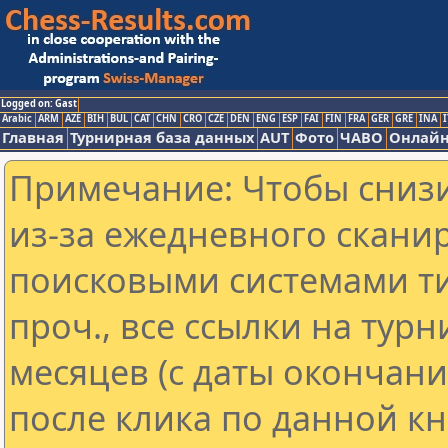
Logged on: Gast
Arabic
ARM
AZE
BIH
BUL
CAT
CHN
CRO
CZE
DEN
ENG
ESP
FAI
FIN
FRA
GER
GRE
INA
I
Главная
Турнирная база данных
AUT
Фото
ЧАВО
Онлайн
Примечание: Чтобы снизи
из-за ежедневного скани
поисковыми системами ти
проч., все ссылки на тур
месяцев (с даты окончан
после клика по данной кн