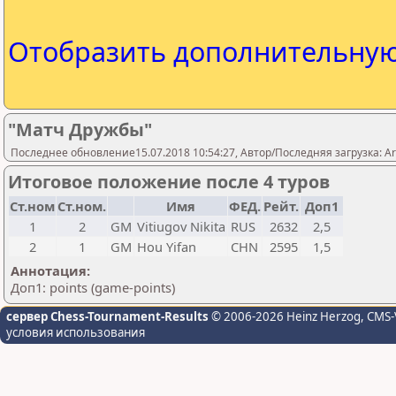
Отобразить дополнительну
"Матч Дружбы"
Последнее обновление15.07.2018 10:54:27, Автор/Последняя загрузка: A
Итоговое положение после 4 туров
Ст.ном
Ст.ном.
Имя
ФЕД.
Рейт.
Доп1
1
2
GM
Vitiugov Nikita
RUS
2632
2,5
2
1
GM
Hou Yifan
CHN
2595
1,5
Аннотация:
Доп1: points (game-points)
сервер Chess-Tournament-Results
© 2006-2026 Heinz Herzog
, CMS-
условия использования