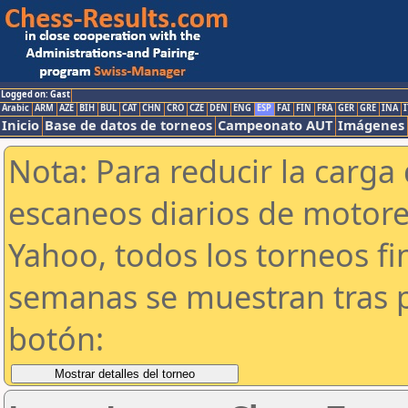
Logged on: Gast
Arabic
ARM
AZE
BIH
BUL
CAT
CHN
CRO
CZE
DEN
ENG
ESP
FAI
FIN
FRA
GER
GRE
INA
I
Inicio
Base de datos de torneos
Campeonato AUT
Imágenes
Nota: Para reducir la carga 
escaneos diarios de motor
Yahoo, todos los torneos f
semanas se muestran tras p
botón: