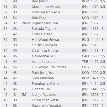
30
40
Bae Junggi
KOR
1580
3,5
31
35
Maeshima Hiroaki
JPN
1670
3,5
32
33
Koyama Nobuyuki
JPN
1689
3
33
34
Kim Daeil
KOR
1670
3
34
37
WCM
Kojima Natsumi
JPN
1652
3
35
23
Fukuda Toyoaki
JPN
1833
3
36
42
Endo Haruto
JPN
1532
3
37
55
Hill-Wood Edward
ENG
0
3
38
39
Onishi Hiroyuki
JPN
1610
3
39
49
Okamoto Naoto
JPN
1411
3
40
36
Nakagawa Seiji
CAN
1656
2,5
41
44
Asanaka Louis
TPE
1457
2,5
42
56
Hill-Wood T Wilfred D
ENG
0
2,5
43
43
Park Jong Yoon
KOR
1500
2,5
44
47
Shin Minchan
KOR
1421
2,5
45
48
Funahashi Yukio
JPN
1414
2,5
46
46
Uehara Jun
JPN
1448
2,5
47
3
IM
Nanjo Ryosuke
JPN
2323
2
48
30
Tomii Yoshikatsu
JPN
1712
2
49
38
Kawanaka Yosuke
JPN
1626
2