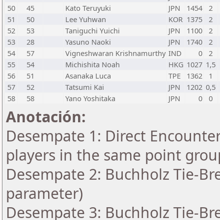
50
45
Kato Teruyuki
JPN
1454
2
51
50
Lee Yuhwan
KOR
1375
2
52
53
Taniguchi Yuichi
JPN
1100
2
53
28
Yasuno Naoki
JPN
1740
2
54
57
Vigneshwaran Krishnamurthy
IND
0
2
55
54
Michishita Noah
HKG
1027
1,5
56
51
Asanaka Luca
TPE
1362
1
57
52
Tatsumi Kai
JPN
1202
0,5
58
58
Yano Yoshitaka
JPN
0
0
Anotación:
Desempate 1: Direct Encounter 
players in the same point grou
Desempate 2: Buchholz Tie-Bre
parameter)
Desempate 3: Buchholz Tie-Bre