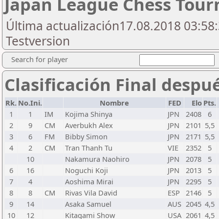
Japan League Chess Tou
Última actualización17.08.2018 03:58:
Testversion
Search for player
Clasificación Final despu
Rk.
No.Ini.
Nombre
FED
Elo
Pts.
1
1
IM
Kojima Shinya
JPN
2408
6
2
9
CM
Averbukh Alex
JPN
2101
5,5
3
6
FM
Bibby Simon
JPN
2171
5,5
4
2
CM
Tran Thanh Tu
VIE
2352
5
10
Nakamura Naohiro
JPN
2078
5
6
16
Noguchi Koji
JPN
2013
5
7
4
Aoshima Mirai
JPN
2295
5
8
8
CM
Rivas Vila David
ESP
2146
5
9
14
Asaka Samuel
AUS
2045
4,5
10
12
Kitagami Show
USA
2061
4,5