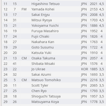
11
15
Higashino Tetsuo
JPN
2021
4,5
12
7
FM
Yamada Kohei
JPN
2153
4,5
13
17
Sakai Enjyu
JPN
2008
4,5
14
31
Mitsui Ryoya
JPN
1703
4,5
15
21
Yokoyama Yuichi
JPN
1886
4,5
16
19
Furuya Masahiro
JPN
1952
4
17
24
Fujii Chiaki
JPN
1826
4
18
27
Nakahara Kan
JPN
1763
4
19
29
Goto Susumu
JPN
1722
4
20
20
Katsuta Yuki
JPN
1910
4
21
13
CM
Osaka Takuma
JPN
2057
4
22
41
Shibata Misaki
JPN
1576
4
23
22
Jo Ukrae
KOR
1885
3,5
24
32
Sakai Azumi
JPN
1693
3,5
25
5
CM
Matsuo Tomohiko
JPN
2216
3,5
26
11
Scott Tyler
JPN
2065
3,5
27
25
Chen Ryo
JPN
1793
3,5
28
18
Shioguchi Tatsuya
JPN
1957
3,5
29
26
Matsuyama Koya
JPN
1778
3,5