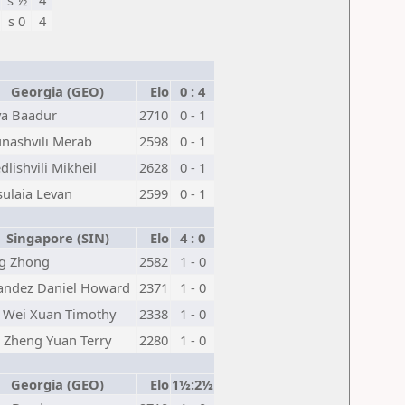
s ½
4
s 0
4
Georgia (GEO)
Elo
0 : 4
va Baadur
2710
0 - 1
nashvili Merab
2598
0 - 1
lishvili Mikheil
2628
0 - 1
sulaia Levan
2599
0 - 1
Singapore (SIN)
Elo
4 : 0
g Zhong
2582
1 - 0
andez Daniel Howard
2371
1 - 0
 Wei Xuan Timothy
2338
1 - 0
 Zheng Yuan Terry
2280
1 - 0
Georgia (GEO)
Elo
1½:2½