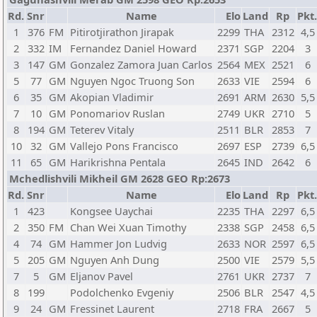
Rd.
Snr
Name
Elo
Land
Rp
Pkt.
1
376
FM
Pitirotjirathon Jirapak
2299
THA
2312
4,5
2
332
IM
Fernandez Daniel Howard
2371
SGP
2204
3
3
147
GM
Gonzalez Zamora Juan Carlos
2564
MEX
2521
6
5
77
GM
Nguyen Ngoc Truong Son
2633
VIE
2594
6
6
35
GM
Akopian Vladimir
2691
ARM
2630
5,5
7
10
GM
Ponomariov Ruslan
2749
UKR
2710
5
8
194
GM
Teterev Vitaly
2511
BLR
2853
7
10
32
GM
Vallejo Pons Francisco
2697
ESP
2739
6,5
11
65
GM
Harikrishna Pentala
2645
IND
2642
6
Mchedlishvili Mikheil GM 2628 GEO Rp:2673
Rd.
Snr
Name
Elo
Land
Rp
Pkt.
1
423
Kongsee Uaychai
2235
THA
2297
6,5
2
350
FM
Chan Wei Xuan Timothy
2338
SGP
2458
6,5
4
74
GM
Hammer Jon Ludvig
2633
NOR
2597
6,5
5
205
GM
Nguyen Anh Dung
2500
VIE
2579
5,5
7
5
GM
Eljanov Pavel
2761
UKR
2737
7
8
199
Podolchenko Evgeniy
2506
BLR
2547
4,5
9
24
GM
Fressinet Laurent
2718
FRA
2667
5