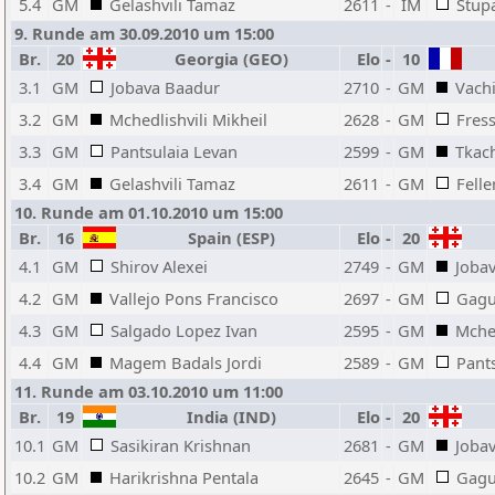
5.4
GM
Gelashvili Tamaz
2611
-
IM
Stupa
9. Runde am 30.09.2010 um 15:00
Br.
20
Georgia (GEO)
Elo
-
10
3.1
GM
Jobava Baadur
2710
-
GM
Vach
3.2
GM
Mchedlishvili Mikheil
2628
-
GM
Fress
3.3
GM
Pantsulaia Levan
2599
-
GM
Tkach
3.4
GM
Gelashvili Tamaz
2611
-
GM
Felle
10. Runde am 01.10.2010 um 15:00
Br.
16
Spain (ESP)
Elo
-
20
4.1
GM
Shirov Alexei
2749
-
GM
Joba
4.2
GM
Vallejo Pons Francisco
2697
-
GM
Gagu
4.3
GM
Salgado Lopez Ivan
2595
-
GM
Mched
4.4
GM
Magem Badals Jordi
2589
-
GM
Pant
11. Runde am 03.10.2010 um 11:00
Br.
19
India (IND)
Elo
-
20
10.1
GM
Sasikiran Krishnan
2681
-
GM
Joba
10.2
GM
Harikrishna Pentala
2645
-
GM
Gagu