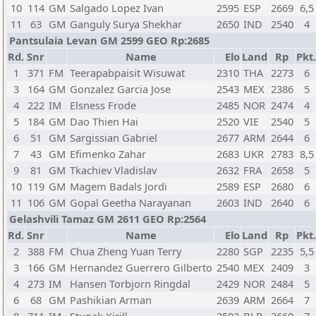
10
114
GM
Salgado Lopez Ivan
2595
ESP
2669
6,5
11
63
GM
Ganguly Surya Shekhar
2650
IND
2540
4
Pantsulaia Levan GM 2599 GEO Rp:2685
Rd.
Snr
Name
Elo
Land
Rp
Pkt.
1
371
FM
Teerapabpaisit Wisuwat
2310
THA
2273
6
3
164
GM
Gonzalez Garcia Jose
2543
MEX
2386
5
4
222
IM
Elsness Frode
2485
NOR
2474
4
5
184
GM
Dao Thien Hai
2520
VIE
2540
5
6
51
GM
Sargissian Gabriel
2677
ARM
2644
6
7
43
GM
Efimenko Zahar
2683
UKR
2783
8,5
9
81
GM
Tkachiev Vladislav
2632
FRA
2658
5
10
119
GM
Magem Badals Jordi
2589
ESP
2680
6
11
106
GM
Gopal Geetha Narayanan
2603
IND
2640
6
Gelashvili Tamaz GM 2611 GEO Rp:2564
Rd.
Snr
Name
Elo
Land
Rp
Pkt.
2
388
FM
Chua Zheng Yuan Terry
2280
SGP
2235
5,5
3
166
GM
Hernandez Guerrero Gilberto
2540
MEX
2409
3
4
273
IM
Hansen Torbjorn Ringdal
2429
NOR
2484
5
6
68
GM
Pashikian Arman
2639
ARM
2664
7