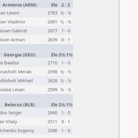
Armenia (ARM)
Elo
2 : 2
ian Levon
2783
½ - ½
ian Vladimir
2691
½ - ½
ssian Gabriel
2677
1 - 0
ikian Arman
2639
0 - 1
Georgia (GEO)
Elo
2½:1½
va Baadur
2710
1 - 0
nashvili Merab
2598
½ - ½
lishvili Mikheil
2628
½ - ½
sulaia Levan
2599
½ - ½
Belarus (BLR)
Elo
2½:1½
lko Sergei
2640
1 - 0
ev Vitaly
2511
0 - 1
lchenko Evgeniy
2506
1 - 0