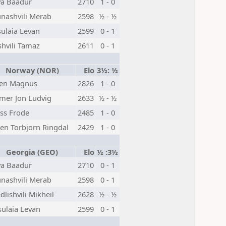
va Baadur
2710
1 - 0
nashvili Merab
2598
½ - ½
ulaia Levan
2599
0 - 1
shvili Tamaz
2611
0 - 1
Norway (NOR)
Elo
3½: ½
sen Magnus
2826
1 - 0
er Jon Ludvig
2633
½ - ½
ess Frode
2485
1 - 0
en Torbjorn Ringdal
2429
1 - 0
Georgia (GEO)
Elo
½ :3½
va Baadur
2710
0 - 1
nashvili Merab
2598
0 - 1
lishvili Mikheil
2628
½ - ½
sulaia Levan
2599
0 - 1