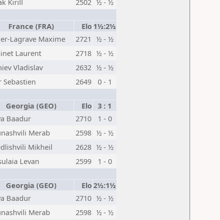
k Kirill
2502
½ - ½
France (FRA)
Elo
1½:2½
ier-Lagrave Maxime
2721
½ - ½
inet Laurent
2718
½ - ½
iev Vladislav
2632
½ - ½
r Sebastien
2649
0 - 1
Georgia (GEO)
Elo
3 : 1
va Baadur
2710
1 - 0
nashvili Merab
2598
½ - ½
lishvili Mikheil
2628
½ - ½
sulaia Levan
2599
1 - 0
Georgia (GEO)
Elo
2½:1½
va Baadur
2710
½ - ½
nashvili Merab
2598
½ - ½