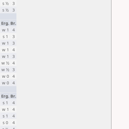
s ½
3
s ½
3
Erg.
Br.
w 1
4
s 1
3
w 1
3
w 1
4
w 1
3
w ½
4
w ½
3
w 0
4
w 0
4
Erg.
Br.
s 1
4
w 1
4
s 1
4
s 0
4