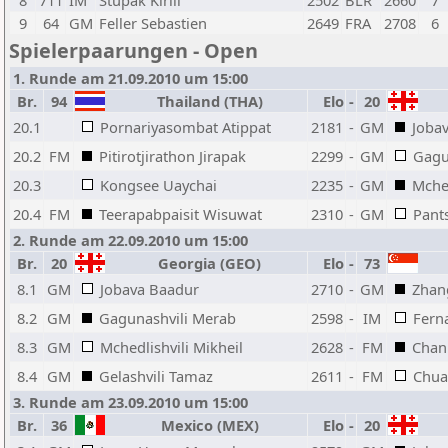
8
711
IM
Stupak Kirill
2502
BLR
2660
7
9
64
GM
Feller Sebastien
2649
FRA
2708
6
Spielerpaarungen - Open
1. Runde am 21.09.2010 um 15:00
Br.
94
Thailand (THA)
Elo
-
20
20.1
Pornariyasombat Atippat
2181
-
GM
Joba
20.2
FM
Pitirotjirathon Jirapak
2299
-
GM
Gagu
20.3
Kongsee Uaychai
2235
-
GM
Mched
20.4
FM
Teerapabpaisit Wisuwat
2310
-
GM
Pant
2. Runde am 22.09.2010 um 15:00
Br.
20
Georgia (GEO)
Elo
-
73
8.1
GM
Jobava Baadur
2710
-
GM
Zhan
8.2
GM
Gagunashvili Merab
2598
-
IM
Fern
8.3
GM
Mchedlishvili Mikheil
2628
-
FM
Chan
8.4
GM
Gelashvili Tamaz
2611
-
FM
Chua
3. Runde am 23.09.2010 um 15:00
Br.
36
Mexico (MEX)
Elo
-
20