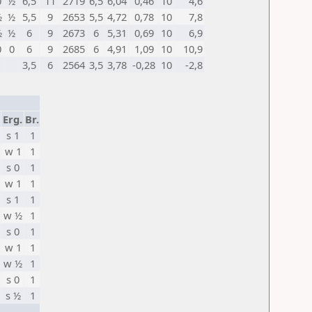
0
½
6,5
11
2719
6,5
6,04
0,46
10
4,6
½
½
5,5
9
2653
5,5
4,72
0,78
10
7,8
½
½
6
9
2673
6
5,31
0,69
10
6,9
0
0
6
9
2685
6
4,91
1,09
10
10,9
3,5
6
2564
3,5
3,78
-0,28
10
-2,8
Erg.
Br.
s 1
1
w 1
1
s 0
1
w 1
1
s 1
1
w ½
1
s 0
1
w 1
1
w ½
1
s 0
1
s ½
1