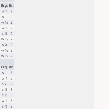
Erg.
Br.
w 1
2
s 1
2
w ½
2
w 1
2
s ½
2
w ½
2
s 0
2
w ½
2
w ½
2
Erg.
Br.
s 1
3
w 1
3
s ½
2
s ½
3
s ½
3
w 1
3
s ½
2