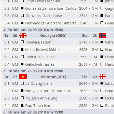
3.1
GM
Leon Hoyos Manuel
2579
-
GM
Joba
3.2
GM
Gonzalez Zamora Juan Carlos
2564
-
GM
Gagu
3.3
GM
Gonzalez Garcia Jose
2543
-
GM
Pants
3.4
GM
Hernandez Guerrero Gilberto
2540
-
GM
Gela
4. Runde am 24.09.2010 um 15:00
Br.
20
Georgia (GEO)
Elo
-
23
6.1
GM
Jobava Baadur
2710
-
GM
Carl
6.2
GM
Mchedlishvili Mikheil
2628
-
GM
Hamm
6.3
GM
Pantsulaia Levan
2599
-
IM
Elsn
6.4
GM
Gelashvili Tamaz
2611
-
IM
Hans
5. Runde am 25.09.2010 um 15:00
Br.
27
Vietnam (VIE)
Elo
-
20
2.1
GM
Le Quang Liem
2694
-
GM
Joba
2.2
GM
Nguyen Ngoc Truong Son
2633
-
GM
Gagu
2.3
GM
Nguyen Anh Dung
2500
-
GM
Mched
2.4
GM
Dao Thien Hai
2520
-
GM
Pant
6. Runde am 27.09.2010 um 15:00