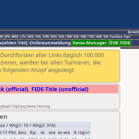
Servert
TA
JPN
MKD
LTU
NED
POL
POR
ROU
RUS
SRB
SVK
SWE
TUR
UKR
VIE
FontSize:11pt
ozahlen
FAQ
Onlineanmeldung
Swiss-Manager
ÖSB
FIDE
urchforsten aller Links (täglich 100.000
ieren, werden bei allen Turnieren, die
ch folgenden Knopf angezeigt:
 (official)
,
FIDE-Title (unofficial)
 Upload: Dipl.Ing.Heinz Herzog
pen
z / Wtg1: 13 / Wtg2: 316)
0
11
Pkt.
Anz
Rp
w
we
w-we
K
rtg+/-