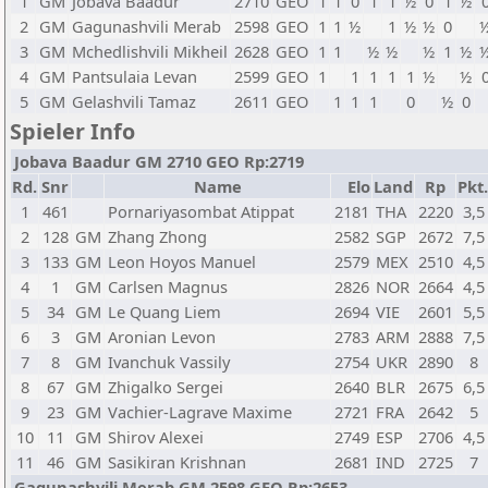
1
GM
Jobava Baadur
2710
GEO
1
1
0
1
1
½
0
1
½
2
GM
Gagunashvili Merab
2598
GEO
1
1
½
1
½
½
0
3
GM
Mchedlishvili Mikheil
2628
GEO
1
1
½
½
½
1
½
4
GM
Pantsulaia Levan
2599
GEO
1
1
1
1
1
½
½
5
GM
Gelashvili Tamaz
2611
GEO
1
1
1
0
½
0
Spieler Info
Jobava Baadur GM 2710 GEO Rp:2719
Rd.
Snr
Name
Elo
Land
Rp
Pkt.
1
461
Pornariyasombat Atippat
2181
THA
2220
3,5
2
128
GM
Zhang Zhong
2582
SGP
2672
7,5
3
133
GM
Leon Hoyos Manuel
2579
MEX
2510
4,5
4
1
GM
Carlsen Magnus
2826
NOR
2664
4,5
5
34
GM
Le Quang Liem
2694
VIE
2601
5,5
6
3
GM
Aronian Levon
2783
ARM
2888
7,5
7
8
GM
Ivanchuk Vassily
2754
UKR
2890
8
8
67
GM
Zhigalko Sergei
2640
BLR
2675
6,5
9
23
GM
Vachier-Lagrave Maxime
2721
FRA
2642
5
10
11
GM
Shirov Alexei
2749
ESP
2706
4,5
11
46
GM
Sasikiran Krishnan
2681
IND
2725
7
Gagunashvili Merab GM 2598 GEO Rp:2653