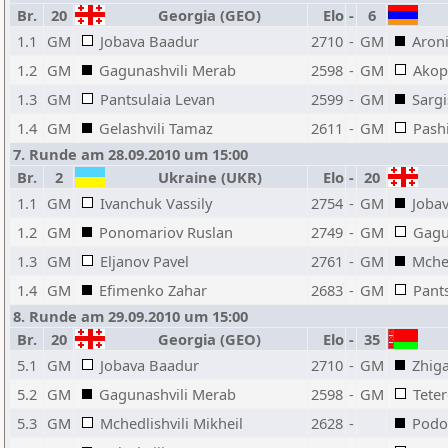
Br.
20
Georgia (GEO)
Elo
-
6
1.1
GM
Jobava Baadur
2710
-
GM
Aron
1.2
GM
Gagunashvili Merab
2598
-
GM
Akop
1.3
GM
Pantsulaia Levan
2599
-
GM
Sargi
1.4
GM
Gelashvili Tamaz
2611
-
GM
Pash
7. Runde am 28.09.2010 um 15:00
Br.
2
Ukraine (UKR)
Elo
-
20
1.1
GM
Ivanchuk Vassily
2754
-
GM
Joba
1.2
GM
Ponomariov Ruslan
2749
-
GM
Gagu
1.3
GM
Eljanov Pavel
2761
-
GM
Mched
1.4
GM
Efimenko Zahar
2683
-
GM
Pant
8. Runde am 29.09.2010 um 15:00
Br.
20
Georgia (GEO)
Elo
-
35
5.1
GM
Jobava Baadur
2710
-
GM
Zhiga
5.2
GM
Gagunashvili Merab
2598
-
GM
Teter
5.3
GM
Mchedlishvili Mikheil
2628
-
Podo