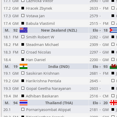
17.1
GM
Laznicka Viktor
2690
-
GM
17.2
GM
Hracek Zbynek
2633
-
FM
17.3
GM
Votava Jan
2579
-
17.4
GM
Babula Vlastimil
2515
-
FM
M.
92
New Zealand (NZL)
Elo
-
18
18.1
FM
Smith Robert W
2282
-
GM
18.2
FM
Steadman Michael
2309
-
GM
18.3
FM
Croad Nicolas
2297
-
GM
18.4
Han Daniel
2200
-
GM
M.
19
India (IND)
Elo
-
93
19.1
GM
Sasikiran Krishnan
2681
-
FM
19.2
GM
Harikrishna Pentala
2645
-
19.3
GM
Gopal Geetha Narayanan
2603
-
19.4
IM
Adhiban Baskaran
2516
-
CM
M.
94
Thailand (THA)
Elo
-
20
20.1
Pornariyasombat Atippat
2181
-
GM