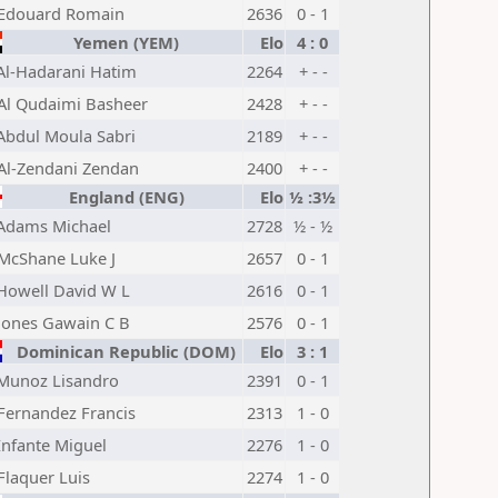
Edouard Romain
2636
0 - 1
Yemen (YEM)
Elo
4 : 0
Al-Hadarani Hatim
2264
+ - -
Al Qudaimi Basheer
2428
+ - -
Abdul Moula Sabri
2189
+ - -
Al-Zendani Zendan
2400
+ - -
England (ENG)
Elo
½ :3½
Adams Michael
2728
½ - ½
McShane Luke J
2657
0 - 1
Howell David W L
2616
0 - 1
Jones Gawain C B
2576
0 - 1
Dominican Republic (DOM)
Elo
3 : 1
Munoz Lisandro
2391
0 - 1
Fernandez Francis
2313
1 - 0
Infante Miguel
2276
1 - 0
Flaquer Luis
2274
1 - 0