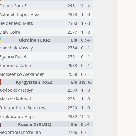
Collins Sam E
2431
½ - ½
Astaneh Lopez Alex
2393
1 - 0
Heidenfeld Mark
2360
1 - 0
Daly Colm
2277
1 - 0
Ukraine (UKR)
Elo
0 : 4
Ivanchuk Vassily
2754
0 - 1
Eljanov Pavel
2761
0 - 1
Efimenko Zahar
2683
0 - 1
Moiseenko Alexander
2658
0 - 1
Kyrgyzstan (KGZ)
Elo
3½: ½
Akylbekov Nasyr
2390
1 - 0
Markov Mikhail
2261
1 - 0
Tologontegin Semetey
2320
1 - 0
Shukuraliev Algis
2332
½ - ½
Russia 2 (RUS2)
Elo
0 : 4
Nepomniachtchi Ian
2706
0 - 1