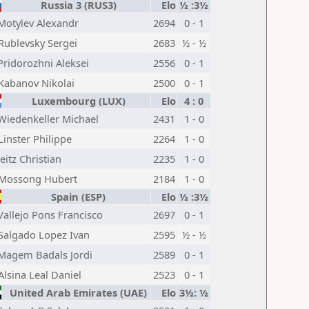
Russia 3 (RUS3)
Elo
½ :3½
Motylev Alexandr
2694
0 - 1
Rublevsky Sergei
2683
½ - ½
Pridorozhni Aleksei
2556
0 - 1
Kabanov Nikolai
2500
0 - 1
Luxembourg (LUX)
Elo
4 : 0
Wiedenkeller Michael
2431
1 - 0
Linster Philippe
2264
1 - 0
Jeitz Christian
2235
1 - 0
Mossong Hubert
2184
1 - 0
Spain (ESP)
Elo
½ :3½
Vallejo Pons Francisco
2697
0 - 1
Salgado Lopez Ivan
2595
½ - ½
Magem Badals Jordi
2589
0 - 1
Alsina Leal Daniel
2523
0 - 1
United Arab Emirates (UAE)
Elo
3½: ½