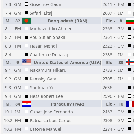
7.3
GM
Guseinov Gadir
2611
-
FM
7.4
GM
Safarli Eltaj
2607
-
IM
M.
82
Bangladesh (BAN)
Elo
-
8
8.1
FM
Minhazuddin Ahmed
2368
-
GM
8.2
FM
Abu Sufian Shakil
2361
-
GM
8.3
FM
Hasan Mehdi
2322
-
GM
8.4
Chatterjee Debaraj
2288
-
IM
M.
9
United States of America (USA)
Elo
-
83
9.1
GM
Nakamura Hikaru
2733
-
IM
9.2
GM
Kamsky Gata
2705
-
IM
9.3
GM
Shulman Yuri
2636
-
9.4
GM
Hess Robert Lee
2596
-
FM
M.
84
Paraguay (PAR)
Elo
-
10
10.1
IM
Cubas Jose Fernando
2463
-
GM
10.2
FM
Patriarca Luis Carlos
2308
-
GM
10.3
FM
Latorre Manuel
2284
-
GM