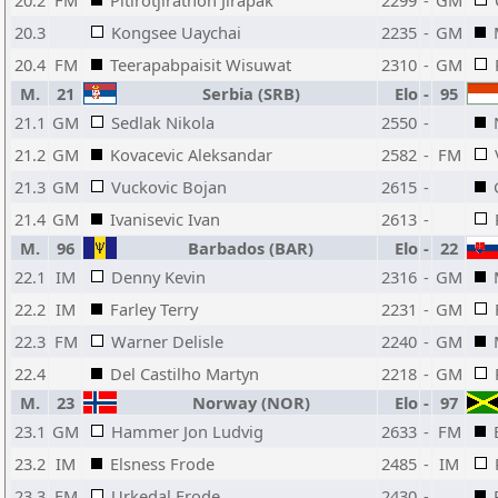
20.2
FM
Pitirotjirathon Jirapak
2299
-
GM
20.3
Kongsee Uaychai
2235
-
GM
20.4
FM
Teerapabpaisit Wisuwat
2310
-
GM
M.
21
Serbia (SRB)
Elo
-
95
21.1
GM
Sedlak Nikola
2550
-
21.2
GM
Kovacevic Aleksandar
2582
-
FM
21.3
GM
Vuckovic Bojan
2615
-
21.4
GM
Ivanisevic Ivan
2613
-
M.
96
Barbados (BAR)
Elo
-
22
22.1
IM
Denny Kevin
2316
-
GM
22.2
IM
Farley Terry
2231
-
GM
22.3
FM
Warner Delisle
2240
-
GM
22.4
Del Castilho Martyn
2218
-
GM
M.
23
Norway (NOR)
Elo
-
97
23.1
GM
Hammer Jon Ludvig
2633
-
FM
23.2
IM
Elsness Frode
2485
-
IM
23.3
FM
Urkedal Frode
2430
-