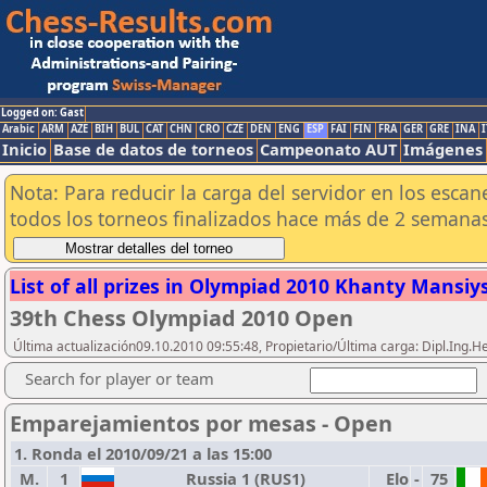
Logged on: Gast
Arabic
ARM
AZE
BIH
BUL
CAT
CHN
CRO
CZE
DEN
ENG
ESP
FAI
FIN
FRA
GER
GRE
INA
I
Inicio
Base de datos de torneos
Campeonato AUT
Imágenes
Nota: Para reducir la carga del servidor en los esc
todos los torneos finalizados hace más de 2 semanas
List of all prizes in Olympiad 2010 Khanty Mansiysk
39th Chess Olympiad 2010 Open
Última actualización09.10.2010 09:55:48, Propietario/Última carga: Dipl.Ing.H
Search for player or team
Emparejamientos por mesas - Open
1. Ronda el 2010/09/21 a las 15:00
M.
1
Russia 1 (RUS1)
Elo
-
75