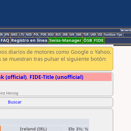
Servert
TA
JPN
MKD
LTU
NED
POL
POR
ROU
RUS
SRB
SVK
SWE
TUR
UKR
VIE
FontSize:11pt
FAQ
Registro en línea
Swiss-Manager
ÖSB
FIDE
aneos diarios de motores como Google o Yahoo,
 se muestran tras pulsar el siguiente botón:
 (official)
,
FIDE-Title (unofficial)
einz Herzog
Buscar
Ireland (IRL)
Elo
3½: ½