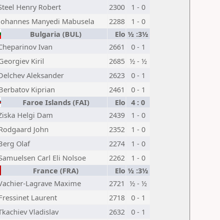
Steel Henry Robert
2300
1 - 0
Johannes Manyedi Mabusela
2288
1 - 0
Bulgaria (BUL)
Elo
½ :3½
Cheparinov Ivan
2661
0 - 1
Georgiev Kiril
2685
½ - ½
Delchev Aleksander
2623
0 - 1
Berbatov Kiprian
2461
0 - 1
Faroe Islands (FAI)
Elo
4 : 0
Ziska Helgi Dam
2439
1 - 0
Rodgaard John
2352
1 - 0
Berg Olaf
2274
1 - 0
Samuelsen Carl Eli Nolsoe
2262
1 - 0
France (FRA)
Elo
½ :3½
Vachier-Lagrave Maxime
2721
½ - ½
Fressinet Laurent
2718
0 - 1
Tkachiev Vladislav
2632
0 - 1