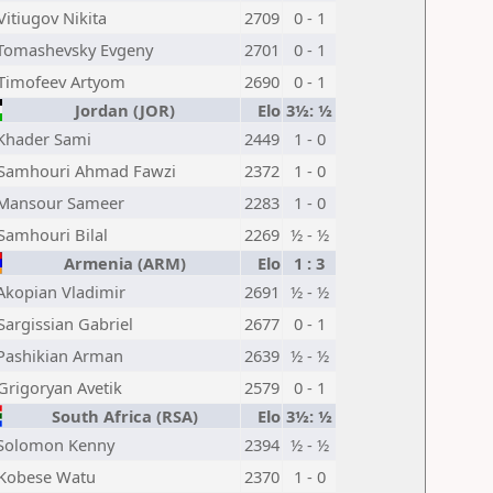
Vitiugov Nikita
2709
0 - 1
Tomashevsky Evgeny
2701
0 - 1
Timofeev Artyom
2690
0 - 1
Jordan (JOR)
Elo
3½: ½
Khader Sami
2449
1 - 0
Samhouri Ahmad Fawzi
2372
1 - 0
Mansour Sameer
2283
1 - 0
Samhouri Bilal
2269
½ - ½
Armenia (ARM)
Elo
1 : 3
Akopian Vladimir
2691
½ - ½
Sargissian Gabriel
2677
0 - 1
Pashikian Arman
2639
½ - ½
Grigoryan Avetik
2579
0 - 1
South Africa (RSA)
Elo
3½: ½
Solomon Kenny
2394
½ - ½
Kobese Watu
2370
1 - 0