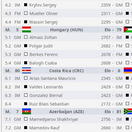
4.2
IM
Krylov Sergey
2359
-
GM
4.3
FM
Mueller Oliver
2311
-
GM
4.4
FM
Wassin Sergej
2295
-
GM
M.
5
Hungary (HUN)
Elo
-
79
5.1
GM
Almasi Zoltan
2707
-
IM
5.2
GM
Polgar Judit
2682
-
FM
5.3
GM
Berkes Ferenc
2678
-
FM
5.4
GM
Balogh Csaba
2608
-
CM
M.
80
Costa Rica (CRC)
Elo
-
6
6.1
IM
Arias Santana Mauricio
2345
-
GM
6.2
IM
Valdes Leonardo
2429
-
GM
6.3
IM
Gonzalez Bernal
2423
-
GM
6.4
Ruiz Blais Sebastian
2172
-
GM
M.
7
Azerbaijan (AZE)
Elo
-
81
7.1
GM
Mamedyarov Shakhriyar
2756
-
IM
7.2
GM
Mamedov Rauf
2660
-
IM