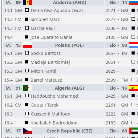
M.
89
Andorra (AND)
Elo
-
14
14.1
GM
De La Riva Aguado Oscar
2521
-
GM
14.2
FM
Simonet Marc
2277
-
GM
14.3
FM
Garcia Raul
2236
-
IM
14.4
Jose Queralto Daniel
2105
-
GM
M.
15
Poland (POL)
Elo
-
90
15.1
GM
Socko Bartosz
2657
-
IM
15.2
GM
Macieja Bartlomiej
2651
-
15.3
GM
Miton Kamil
2629
-
15.4
GM
Bartel Mateusz
2599
-
FM
M.
91
Algeria (ALG)
Elo
-
16
16.1
IM
Haddouche Mohamed
2425
-
GM
16.2
CM
Goutali Tarek
2261
-
GM
16.3
Oussedik Mahfoud
2222
-
GM
16.4
Khelfallah Badreddine
2183
-
GM
M.
17
Czech Republic (CZE)
Elo
-
88