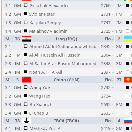
1.1
GM
Grischuk Alexander
2760
-
IM
1.2
GM
Svidler Peter
2731
-
FM
1.3
GM
Karjakin Sergey
2747
-
IM
1.4
GM
Malakhov Vladimir
2725
-
FM
M.
76
Iraq (IRQ)
Elo
-
2
2.1
Ahmed Abdul Sattar abdulwhhab
2342
-
GM
2.2
FM
Al-Ali Hussein Ali Hussein
2364
-
GM
2.3
IM
Al-Saffar Araz Basim Mohammed
2348
-
GM
2.4
IM
Noah A. H. Al-Ali
2397
-
GM
M.
3
China (CHN)
Elo
-
77
3.1
GM
Wang Yue
2732
-
3.2
GM
Wang Hao
2724
-
3.3
GM
Bu Xiangzhi
2695
-
FM
3.4
GM
Li Chao B
2633
-
M.
78
IBCA (IBCA)
Elo
-
4
4.1
IM
Meshkov Yuri A
2419
-
GM