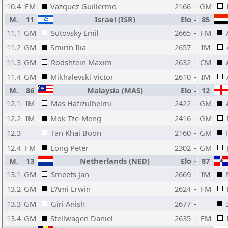
10.4
FM
Vazquez Guillermo
2166
-
GM
M.
11
Israel (ISR)
Elo
-
85
11.1
GM
Sutovsky Emil
2665
-
FM
11.2
GM
Smirin Ilia
2657
-
IM
11.3
GM
Rodshtein Maxim
2632
-
CM
11.4
GM
Mikhalevski Victor
2610
-
IM
M.
86
Malaysia (MAS)
Elo
-
12
12.1
IM
Mas Hafizulhelmi
2422
-
GM
12.2
IM
Mok Tze-Meng
2416
-
GM
12.3
Tan Khai Boon
2160
-
GM
12.4
FM
Long Peter
2302
-
GM
M.
13
Netherlands (NED)
Elo
-
87
13.1
GM
Smeets Jan
2669
-
IM
13.2
GM
L'Ami Erwin
2624
-
FM
13.3
GM
Giri Anish
2677
-
13.4
GM
Stellwagen Daniel
2635
-
FM