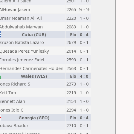
Salem A R Saleh
2501
1 - 0
AlHuwar Jasem
2265
½ - ½
Omar Noaman Ali Ali
2220
1 - 0
Abdulwahab Marwan
2089
1 - 0
Cuba (CUB)
Elo
0 : 4
Bruzon Batista Lazaro
2679
0 - 1
Quesada Perez Yuniesky
2614
0 - 1
Corrales Jimenez Fidel
2599
0 - 1
Hernandez Carmenates Holden
2563
0 - 1
Wales (WLS)
Elo
4 : 0
Jones Richard S
2373
1 - 0
Kett Tim
2219
1 - 0
Bennett Alan
2154
1 - 0
Jones Iolo C
2294
1 - 0
Georgia (GEO)
Elo
0 : 4
Jobava Baadur
2710
0 - 1