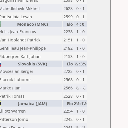
Gagunashvili Merab
2598
0 - 1
Mchedlishvili Mikheil
2628
0 - 1
Pantsulaia Levan
2599
0 - 1
Monaco (MNC)
Elo
4 : 0
Nelis Jean-Francois
2238
1 - 0
Van Hoolandt Patrick
2151
1 - 0
Gentilleau Jean-Philippe
2182
1 - 0
Ribbegren Karl Johan
2153
1 - 0
Slovakia (SVK)
Elo
½ :3½
Movsesian Sergei
2723
0 - 1
Ftacnik Lubomir
2568
0 - 1
Markos Jan
2566
½ - ½
Petrik Tomas
2528
0 - 1
Jamaica (JAM)
Elo
2½:1½
Elliott Warren
2254
1 - 0
Pitterson Jomo
2242
0 - 1
Rowe Duane
2248
½ - ½