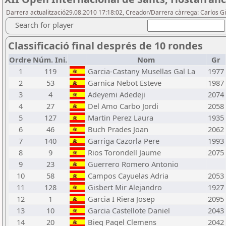
Darrera actualització29.08.2010 17:18:02, Creador/Darrera càrrega: Carlos
Search for player
Classificació final després de 10 rondes
Ordre
Núm. Ini.
Nom
Gr
1
119
Garcia-Castany Musellas Gal La
1977
2
53
Garnica Nebot Esteve
1987
3
4
Adeyemi Adedeji
2074
4
27
Del Amo Carbo Jordi
2058
5
127
Martin Perez Laura
1935
6
46
Buch Prades Joan
2062
7
140
Garriga Cazorla Pere
1993
8
9
Rios Torondell Jaume
2075
9
23
Guerrero Romero Antonio
10
58
Campos Cayuelas Adria
2053
11
128
Gisbert Mir Alejandro
1927
12
1
Garcia I Riera Josep
2095
13
10
Garcia Castellote Daniel
2043
14
20
Bieg Pagel Clemens
2042