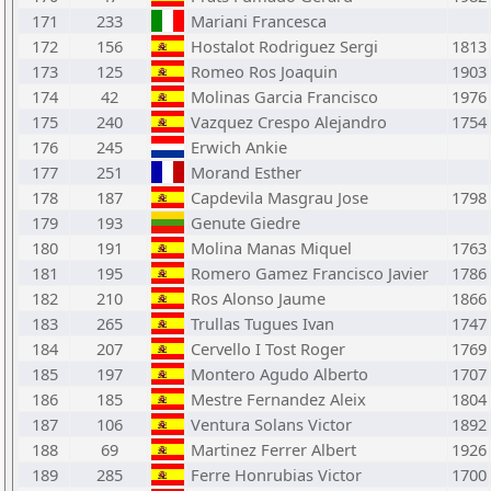
171
233
Mariani Francesca
172
156
Hostalot Rodriguez Sergi
1813
173
125
Romeo Ros Joaquin
1903
174
42
Molinas Garcia Francisco
1976
175
240
Vazquez Crespo Alejandro
1754
176
245
Erwich Ankie
177
251
Morand Esther
178
187
Capdevila Masgrau Jose
1798
179
193
Genute Giedre
180
191
Molina Manas Miquel
1763
181
195
Romero Gamez Francisco Javier
1786
182
210
Ros Alonso Jaume
1866
183
265
Trullas Tugues Ivan
1747
184
207
Cervello I Tost Roger
1769
185
197
Montero Agudo Alberto
1707
186
185
Mestre Fernandez Aleix
1804
187
106
Ventura Solans Victor
1892
188
69
Martinez Ferrer Albert
1926
189
285
Ferre Honrubias Victor
1700