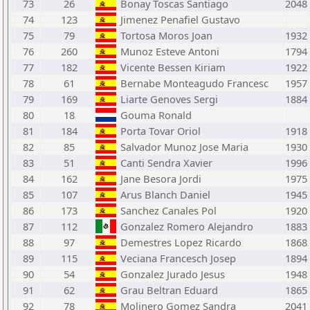
73
26
Bonay Toscas Santiago
2048
74
123
Jimenez Penafiel Gustavo
75
79
Tortosa Moros Joan
1932
76
260
Munoz Esteve Antoni
1794
77
182
Vicente Bessen Kiriam
1922
78
61
Bernabe Monteagudo Francesc
1957
79
169
Liarte Genoves Sergi
1884
80
18
Gouma Ronald
81
184
Porta Tovar Oriol
1918
82
85
Salvador Munoz Jose Maria
1930
83
51
Canti Sendra Xavier
1996
84
162
Jane Besora Jordi
1975
85
107
Arus Blanch Daniel
1945
86
173
Sanchez Canales Pol
1920
87
112
Gonzalez Romero Alejandro
1883
88
97
Demestres Lopez Ricardo
1868
89
115
Veciana Francesch Josep
1894
90
54
Gonzalez Jurado Jesus
1948
91
62
Grau Beltran Eduard
1865
92
78
Molinero Gomez Sandra
2041