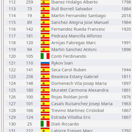
112
259
Ibanez Hidalgo Alberto
1798
113
73
Rull Borrell Salvador
1884
114
19
Martin Fernandez Santiago
2018
115
89
Sanchez Alegria Jose Manuel
1964
116
142
Fernandez Rueda Francesc
1920
117
181
Pedraza Mancilla Alfonso
118
120
Arnijas Fabregas Marc
1991
119
94
Martin Sanchez Antoni
1896
120
105
Conti Ferdinando
121
110
Rykov Ivan
122
141
Seca Carol Ruben
1944
123
258
Beaskoa Estany Gabriel
1811
124
148
Domenech Vila Josep Maria
1897
125
180
Muratet Carmona Alexandra
1861
126
100
Rojas Roldan Jordi
1876
127
101
Casals Ruisanchez Josep Maria
1963
128
166
Trevino Martinez Cristobal
1867
129
124
Estrada Villalba Eric
1867
130
25
Dieli Riccardo
131
222
Latorre Freixes Marc
1792