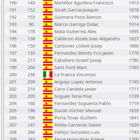
190
143
Montllor Aguilera Francisco
1913
191
152
Giralt Garcia Joaquin
1878
192
153
Guimera Pons Ramon
1799
193
90
Marco Garriga Didac
1914
194
178
Mata Gutierrez Alex
1895
195
138
Calderon Alzate Ivan Alejandro
1827
196
150
Carbones Llobet Josep
1860
197
133
Fernandez Benito Fco Javier
1776
198
213
Caballero Graell Josep
1780
199
204
Sans Font Marc
1765
200
238
La Franca Vincenzo
201
209
Arguijo Lopez Antonio
1745
202
216
Cano Candela Javier
1711
203
205
Sogues Tena Pilar
1739
204
160
Fernandez Sopuerta Pablo
1719
205
196
Duran Vilchez Manuel
1859
206
190
Porta Tovar Guillem
1841
207
147
Robla Carreiras Xavier
1839
208
266
Vallejo Gonzalez Luis
1743
209
243
Ferre Honrubias Esteve
1700