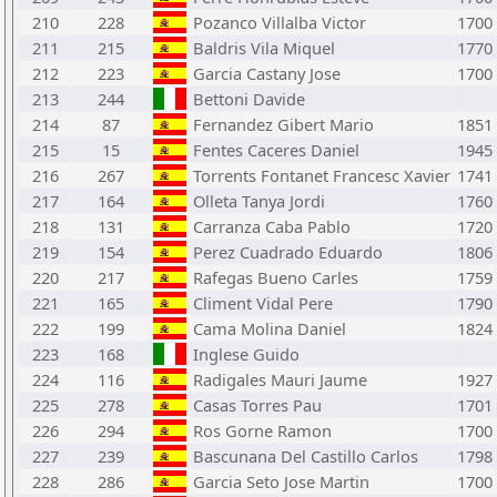
210
228
Pozanco Villalba Victor
1700
211
215
Baldris Vila Miquel
1770
212
223
Garcia Castany Jose
1700
213
244
Bettoni Davide
214
87
Fernandez Gibert Mario
1851
215
15
Fentes Caceres Daniel
1945
216
267
Torrents Fontanet Francesc Xavier
1741
217
164
Olleta Tanya Jordi
1760
218
131
Carranza Caba Pablo
1720
219
154
Perez Cuadrado Eduardo
1806
220
217
Rafegas Bueno Carles
1759
221
165
Climent Vidal Pere
1790
222
199
Cama Molina Daniel
1824
223
168
Inglese Guido
224
116
Radigales Mauri Jaume
1927
225
278
Casas Torres Pau
1701
226
294
Ros Gorne Ramon
1700
227
239
Bascunana Del Castillo Carlos
1798
228
286
Garcia Seto Jose Martin
1700