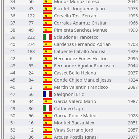
34
50
Munoz Munoz Teresa
2044
35
43
Escofet Llongueras Joan
1973
36
122
Cervello Tost Ferran
1995
37
77
Corrales Adamuz Cristian
1966
38
49
Pimienta Sanchez Manuel
1998
39
232
Sciaudone Francesco
40
274
Cardenas Fernando Adrian
1708
41
188
Lafuente Calvillo Andrea
1929
42
6
Hernandez Funes Hector
2096
43
55
Fernandez Aguilar Francisco
2044
44
24
Casset Bello Helena
2037
45
84
Conde Chijeb Manuel Jesus
1824
46
3
Martin Valentin Francisco
2087
47
56
Savignoni Eric
48
34
Garcia Valero Mario
1987
49
86
Cattaneo Ugo
50
66
Garcia Ponce Mateu
1928
51
16
Montiel Baeza Alex
2051
52
12
Vinas Serrano Jordi
2057
53
36
Arcusa Postils Ignasi
2077