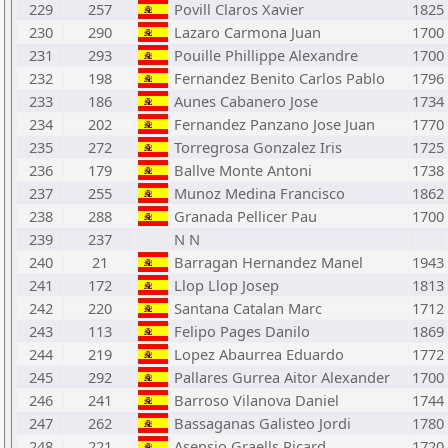
229
257
Povill Claros Xavier
1825
230
290
Lazaro Carmona Juan
1700
231
293
Pouille Phillippe Alexandre
1700
232
198
Fernandez Benito Carlos Pablo
1796
233
186
Aunes Cabanero Jose
1734
234
202
Fernandez Panzano Jose Juan
1770
235
272
Torregrosa Gonzalez Iris
1725
236
179
Ballve Monte Antoni
1738
237
255
Munoz Medina Francisco
1862
238
288
Granada Pellicer Pau
1700
239
237
N N
240
21
Barragan Hernandez Manel
1943
241
172
Llop Llop Josep
1813
242
220
Santana Catalan Marc
1712
243
113
Felipo Pages Danilo
1869
244
219
Lopez Abaurrea Eduardo
1772
245
292
Pallares Gurrea Aitor Alexander
1700
246
241
Barroso Vilanova Daniel
1744
247
262
Bassaganas Galisteo Jordi
1780
248
221
Asensio Graells Ricard
1720