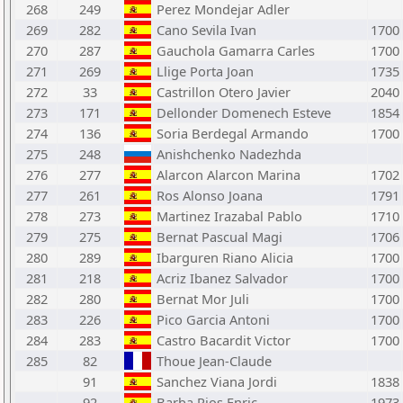
268
249
Perez Mondejar Adler
269
282
Cano Sevila Ivan
1700
270
287
Gauchola Gamarra Carles
1700
271
269
Llige Porta Joan
1735
272
33
Castrillon Otero Javier
2040
273
171
Dellonder Domenech Esteve
1854
274
136
Soria Berdegal Armando
1700
275
248
Anishchenko Nadezhda
276
277
Alarcon Alarcon Marina
1702
277
261
Ros Alonso Joana
1791
278
273
Martinez Irazabal Pablo
1710
279
275
Bernat Pascual Magi
1706
280
289
Ibarguren Riano Alicia
1700
281
218
Acriz Ibanez Salvador
1700
282
280
Bernat Mor Juli
1700
283
226
Pico Garcia Antoni
1700
284
283
Castro Bacardit Victor
1700
285
82
Thoue Jean-Claude
91
Sanchez Viana Jordi
1838
92
Barba Rios Enric
1973