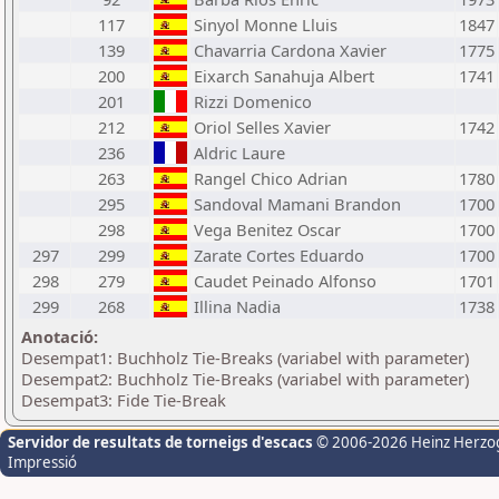
117
Sinyol Monne Lluis
1847
139
Chavarria Cardona Xavier
1775
200
Eixarch Sanahuja Albert
1741
201
Rizzi Domenico
212
Oriol Selles Xavier
1742
236
Aldric Laure
263
Rangel Chico Adrian
1780
295
Sandoval Mamani Brandon
1700
298
Vega Benitez Oscar
1700
297
299
Zarate Cortes Eduardo
1700
298
279
Caudet Peinado Alfonso
1701
299
268
Illina Nadia
1738
Anotació:
Desempat1: Buchholz Tie-Breaks (variabel with parameter)
Desempat2: Buchholz Tie-Breaks (variabel with parameter)
Desempat3: Fide Tie-Break
Servidor de resultats de torneigs d'escacs
© 2006-2026 Heinz Herzo
Impressió