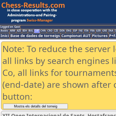
Logged on: Gast
Arabic
ARM
AZE
BIH
BUL
CAT
CHN
CRO
CZE
DEN
ENG
ESP
FAI
FIN
FRA
GER
GRE
INA
I
Inici
Base de dades de torneigs
Campionat AUT
Pictures
P+F
Note: To reduce the server 
all links by search engines
Co, all links for tournamen
(end-date) are shown after c
button:
XII Open Internacional de Sants, Hostafrancs