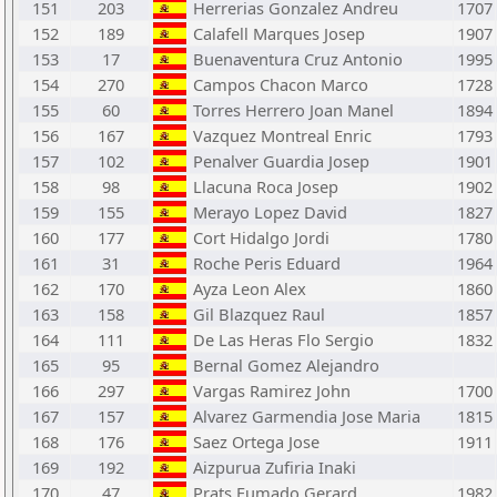
151
203
Herrerias Gonzalez Andreu
1707
152
189
Calafell Marques Josep
1907
153
17
Buenaventura Cruz Antonio
1995
154
270
Campos Chacon Marco
1728
155
60
Torres Herrero Joan Manel
1894
156
167
Vazquez Montreal Enric
1793
157
102
Penalver Guardia Josep
1901
158
98
Llacuna Roca Josep
1902
159
155
Merayo Lopez David
1827
160
177
Cort Hidalgo Jordi
1780
161
31
Roche Peris Eduard
1964
162
170
Ayza Leon Alex
1860
163
158
Gil Blazquez Raul
1857
164
111
De Las Heras Flo Sergio
1832
165
95
Bernal Gomez Alejandro
166
297
Vargas Ramirez John
1700
167
157
Alvarez Garmendia Jose Maria
1815
168
176
Saez Ortega Jose
1911
169
192
Aizpurua Zufiria Inaki
170
47
Prats Fumado Gerard
1982