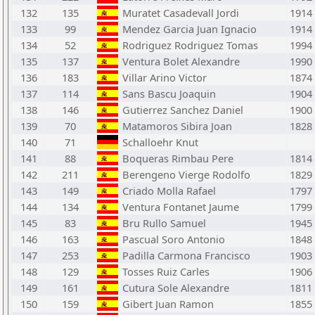
132
135
Muratet Casadevall Jordi
1914
133
99
Mendez Garcia Juan Ignacio
1914
134
52
Rodriguez Rodriguez Tomas
1994
135
137
Ventura Bolet Alexandre
1990
136
183
Villar Arino Victor
1874
137
114
Sans Bascu Joaquin
1904
138
146
Gutierrez Sanchez Daniel
1900
139
70
Matamoros Sibira Joan
1828
140
71
Schalloehr Knut
141
88
Boqueras Rimbau Pere
1814
142
211
Berengeno Vierge Rodolfo
1829
143
149
Criado Molla Rafael
1797
144
134
Ventura Fontanet Jaume
1799
145
83
Bru Rullo Samuel
1945
146
163
Pascual Soro Antonio
1848
147
253
Padilla Carmona Francisco
1903
148
129
Tosses Ruiz Carles
1906
149
161
Cutura Sole Alexandre
1811
150
159
Gibert Juan Ramon
1855