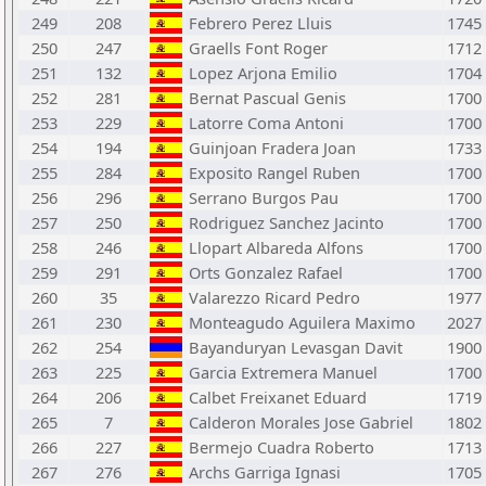
249
208
Febrero Perez Lluis
1745
250
247
Graells Font Roger
1712
251
132
Lopez Arjona Emilio
1704
252
281
Bernat Pascual Genis
1700
253
229
Latorre Coma Antoni
1700
254
194
Guinjoan Fradera Joan
1733
255
284
Exposito Rangel Ruben
1700
256
296
Serrano Burgos Pau
1700
257
250
Rodriguez Sanchez Jacinto
1700
258
246
Llopart Albareda Alfons
1700
259
291
Orts Gonzalez Rafael
1700
260
35
Valarezzo Ricard Pedro
1977
261
230
Monteagudo Aguilera Maximo
2027
262
254
Bayanduryan Levasgan Davit
1900
263
225
Garcia Extremera Manuel
1700
264
206
Calbet Freixanet Eduard
1719
265
7
Calderon Morales Jose Gabriel
1802
266
227
Bermejo Cuadra Roberto
1713
267
276
Archs Garriga Ignasi
1705