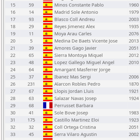
15
59
Minos Constante Pablo
1960
16
14
Madrid Sole Antonio
1979
17
93
Blasco Coll Andreu
2003
18
29
Reyes Jimenez Alex
1935
19
11
Moya Arau Carles
2076
20
5
Medina De Baets Vicente Jose
2013
21
39
Amores Gago Javier
2051
22
65
Sierra Montoya Miquel
2012
23
48
Lopez Gallego Miguel Angel
2010
24
64
Amargant Masferrer Jorge
25
37
Ibanez Mas Sergi
2006
26
231
Alarcon Robles Pedro
1870
27
67
Llopis Jordan Lluis
1921
28
63
Salazar Navas Josep
1924
29
68
Perrusset Barbara
30
41
Sole Bove Josep
1983
31
175
Castillo Martinez Eloi
1923
32
32
Coll Ortega Cristina
2051
33
45
Serra Vilaro Agustin
2002