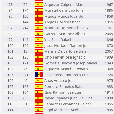
93
72
Alquezar Calpena Marc
1967
94
174
Muratet Carmona Julia
1886
95
130
Munoz Munoz Ricardo
1958
96
144
Angles Borrell Oscar
1916
97
214
Montero Domenech Felix
1761
98
8
Garreta Martinez Albert
2065
99
145
Ylla Soro Rafael
1846
100
109
Jesus Hurtado Ramon Jose
1870
101
13
Marina De La Torre Ivan
2067
102
126
Orio Ferrer Jose Ignacio
1909
103
121
Gomez Guinovart Josep Manel
1943
104
76
Alquezar Mancho Renato
1968
105
271
Casanovas Cantarero Eric
1726
106
40
Arias Velasco Jose
1975
107
108
Romero Funieles Rafael
1933
108
104
Gias Ramon Jose Luis
1914
109
256
Navas Joyanes Juan De Dios
1838
110
81
Caparros Fernandez Xavier
1955
111
224
Rigol Martinez Axel
1895