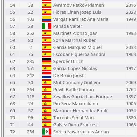
54
38
Avramov Petkov Plamen
2016
55
22
Flores Linan Josep Luis
2028
56
103
Vargas Ramirez Ana Maria
1949
57
28
Panada Valter
58
252
Martinez Alonso Joan
1993
59
80
Soria Marchal Ruben
60
2
Garcia Marquez Miquel
2033
61
75
Escobar Figueroa Sandra
1963
62
235
Sperber Ulrich
63
151
Garcia Lopez Nicolas
1917
64
242
De Bruin Joost
65
30
Mut Company Guillem
2069
66
264
Povill Batlle Ramon
1764
67
118
Zevallos Garcia Luis Enrique
1897
68
74
Pin Senz Maximiliano
1906
69
57
Martinez Hernandez Emili
1934
70
96
Torrents Senal Marc
1880
71
44
Galvez Riera Francesc
1968
72
234
Sorcia Navarro Luis Adrian