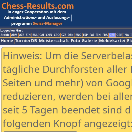
Logged on: Gast
Arabic
ARM
AZE
BIH
BUL
CAT
CHN
CRO
CZE
DEN
ENG
ESP
FAI
FIN
FRA
GER
GRE
INA
I
Home
TurnierDB
Meisterschaft
Foto-Galerie
Meldekartei
El
Hinweis: Um die Serverbela
tägliche Durchforsten aller 
Seiten und mehr) von Goog
reduzieren, werden bei alle
seit 5 Tagen beendet sind d
folgenden Knopf angezeigt