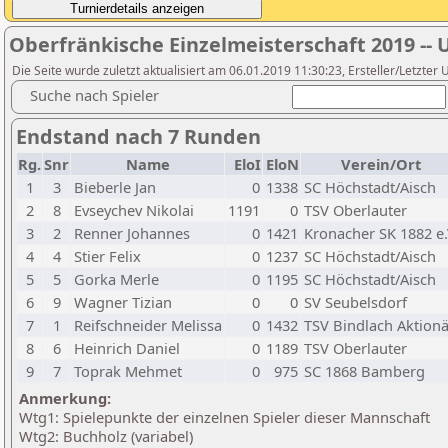
Oberfränkische Einzelmeisterschaft 2019 -- 
Die Seite wurde zuletzt aktualisiert am 06.01.2019 11:30:23, Ersteller/Letzter
Suche nach Spieler
Endstand nach 7 Runden
Rg.
Snr
Name
EloI
EloN
Verein/Ort
1
3
Bieberle Jan
0
1338
SC Höchstadt/Aisch
2
8
Evseychev Nikolai
1191
0
TSV Oberlauter
3
2
Renner Johannes
0
1421
Kronacher SK 1882 e.
4
4
Stier Felix
0
1237
SC Höchstadt/Aisch
5
5
Gorka Merle
0
1195
SC Höchstadt/Aisch
6
9
Wagner Tizian
0
0
SV Seubelsdorf
7
1
Reifschneider Melissa
0
1432
TSV Bindlach Aktionä
8
6
Heinrich Daniel
0
1189
TSV Oberlauter
9
7
Toprak Mehmet
0
975
SC 1868 Bamberg
Anmerkung:
Wtg1: Spielepunkte der einzelnen Spieler dieser Mannschaft
Wtg2: Buchholz (variabel)