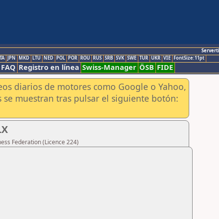
Servert
TA
JPN
MKD
LTU
NED
POL
POR
ROU
RUS
SRB
SVK
SWE
TUR
UKR
VIE
FontSize:11pt
FAQ
Registro en línea
Swiss-Manager
ÖSB
FIDE
aneos diarios de motores como Google o Yahoo,
 se muestran tras pulsar el siguiente botón:
LX
hess Federation (Licence 224)