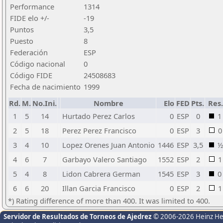
Performance
1314
FIDE elo +/-
-19
Puntos
3,5
Puesto
8
Federación
ESP
Código nacional
0
Código FIDE
24508683
Fecha de nacimiento
1999
Rd.
M.
No.Ini.
Nombre
Elo
FED
Pts.
Res.
1
5
14
Hurtado Perez Carlos
0
ESP
0
1
2
5
18
Perez Perez Francisco
0
ESP
3
0
3
4
10
Lopez Orenes Juan Antonio
1446
ESP
3,5
½
4
6
7
Garbayo Valero Santiago
1552
ESP
2
1
5
4
8
Lidon Cabrera German
1545
ESP
3
0
6
6
20
Illan Garcia Francisco
0
ESP
2
1
*) Rating difference of more than 400. It was limited to 400.
Servidor de Resultados de Torneos de Ajedrez
© 2006-2026 Heinz H