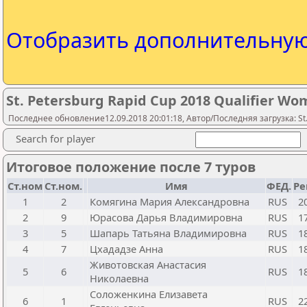
Отобразить дополнительну
St. Petersburg Rapid Cup 2018 Qualifier W
Последнее обновление12.09.2018 20:01:18, Автор/Последняя загрузка: St.
Search for player
Итоговое положение после 7 туров
Ст.ном
Ст.ном.
Имя
ФЕД.
Ре
1
2
Комягина Мария Александровна
RUS
2
2
9
Юрасова Дарья Владимировна
RUS
1
3
5
Шапарь Татьяна Владимировна
RUS
1
4
7
Цхададзе Анна
RUS
1
Животовская Анастасия
5
6
RUS
1
Николаевна
Соложенкина Елизавета
6
1
RUS
2