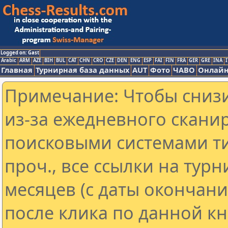
Logged on: Gast
Arabic
ARM
AZE
BIH
BUL
CAT
CHN
CRO
CZE
DEN
ENG
ESP
FAI
FIN
FRA
GER
GRE
INA
I
Главная
Турнирная база данных
AUT
Фото
ЧАВО
Онлайн
Примечание: Чтобы снизи
из-за ежедневного скани
поисковыми системами ти
проч., все ссылки на тур
месяцев (с даты окончан
после клика по данной кн