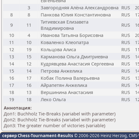
Евгеньевна
3
Завгородняя Алёна Александровна
RUS
2
8
8
Панкова Юлия Константиновна
RUS
1
Титиевская Елизавета
9
11
RUS
1
Владимировна
10
4
Иванова Татьяна Борисовна
RUS
2
11
10
Коваленко Клеопатра
RUS
1
12
19
Кольцова Алиса
RUS
1
13
15
Карманова Ольга Дмитриевна
RUS
1
14
12
Кудрявцева Анастасия Сергеевна
RUS
1
15
14
Петрова Анжелика
RUS
1
16
17
Кобак Полина Валерьевна
RUS
1
17
16
Айрапетян Анжелика
RUS
1
18
13
Вершинина Анастасиия
RUS
1
19
18
Леко Ольга
RUS
1
Аннотация:
Доп1: Buchholz Tie-Breaks (variabel with parameter)
Доп2: Buchholz Tie-Breaks (variabel with parameter)
Доп3: The greater number of victories (variable)
сервер Chess-Tournament-Results
© 2006-2026 Heinz Herzog
, CMS-