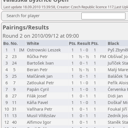
Last update 18.09.2010 15:39:58, Creator: Czech Republic licence 117,Last Up
Search for player
Pairings/Results
Round 2 on 2010/09/12 at 09:00
Bo.
No.
White
Pts.
Result
Pts.
Black
1
1
IM
Ostrowski Leszek
1
1 - 0
1
Pyš Zbyně
2
23
Růčka Petr
1
½ - ½
1
FM
Obšívač Jo
3
24
Bartošek Ivan
1
0 - 1
1
Juříček St
4
5
Beran Petr
1
½ - ½
1
Malý Mar
5
25
Malčánek Jan
1
0 - 1
1
Baláček T
6
7
Zatloukal Petr
1
1 - 0
1
Peřík Aloi
7
9
Papán Cyril
1
1 - 0
1
Červenka
8
27
Filák Josef
1
0 - 1
1
Didi Jan
9
11
Káňa Pavel
1
1 - 0
1
Doškař Mi
10
31
Vaňhara Petr
1
0 - 1
1
Foukal Jiří
11
13
Musil Vítězslav
1
0 - 1
1
Zedník Jos
12
40
Alfimov Igor
1
0 - 1
1
Staněk Sta