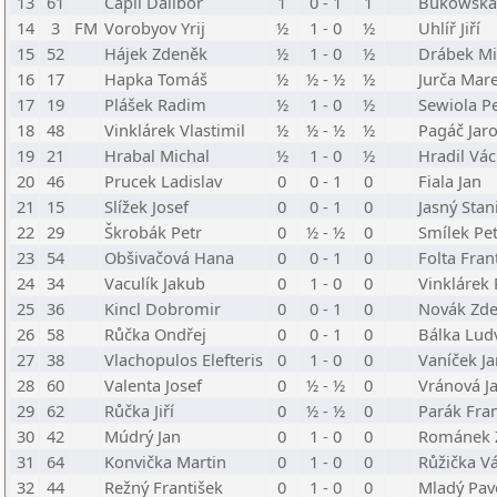
13
61
Capil Dalibor
1
0 - 1
1
Bukowska 
14
3
FM
Vorobyov Yrij
½
1 - 0
½
Uhlíř Jiří
15
52
Hájek Zdeněk
½
1 - 0
½
Drábek Mi
16
17
Hapka Tomáš
½
½ - ½
½
Jurča Mar
17
19
Plášek Radim
½
1 - 0
½
Sewiola Pe
18
48
Vinklárek Vlastimil
½
½ - ½
½
Pagáč Jaro
19
21
Hrabal Michal
½
1 - 0
½
Hradil Vác
20
46
Prucek Ladislav
0
0 - 1
0
Fiala Jan
21
15
Slížek Josef
0
0 - 1
0
Jasný Stan
22
29
Škrobák Petr
0
½ - ½
0
Smílek Pet
23
54
Obšivačová Hana
0
0 - 1
0
Folta Fran
24
34
Vaculík Jakub
0
1 - 0
0
Vinklárek
25
36
Kincl Dobromir
0
0 - 1
0
Novák Zd
26
58
Růčka Ondřej
0
0 - 1
0
Bálka Lud
27
38
Vlachopulos Elefteris
0
1 - 0
0
Vaníček Ja
28
60
Valenta Josef
0
½ - ½
0
Vránová J
29
62
Růčka Jiří
0
½ - ½
0
Parák Fran
30
42
Múdrý Jan
0
1 - 0
0
Románek 
31
64
Konvička Martin
0
1 - 0
0
Růžička Vá
32
44
Režný František
0
1 - 0
0
Mladý Pav