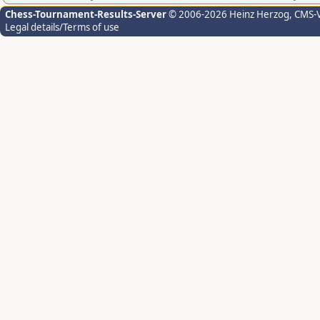
Chess-Tournament-Results-Server
© 2006-2026 Heinz Herzog
, CMS-
Legal details/Terms of use