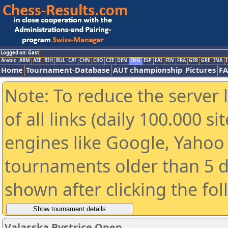
Logged on: Gast
Arabic
ARM
AZE
BIH
BUL
CAT
CHN
CRO
CZE
DEN
ENG
ESP
FAI
FIN
FRA
GER
GRE
INA
I
Home
Tournament-Database
AUT championship
Pictures
F
Note: To reduce the server 
of all links (daily 100.000 s
engines like Google, Yahoo a
tournaments older than 5 d
shown after clicking the fo
Valasska Bystrice Open