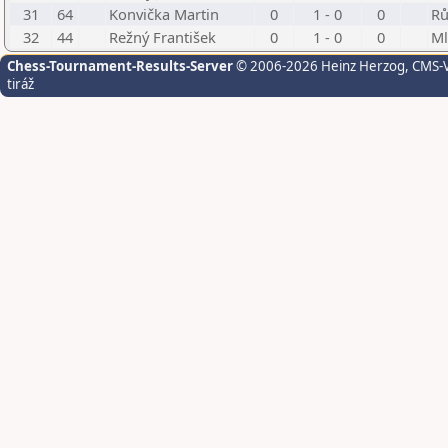
31
64
Konvička Martin
0
1 - 0
0
Rů
32
44
Režný František
0
1 - 0
0
Ml
Chess-Tournament-Results-Server
© 2006-2026 Heinz Herzog
, CMS-
tiráž