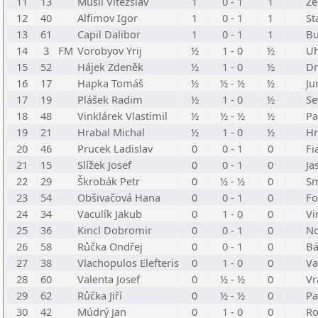
11
13
Musil Vítězslav
1
0 - 1
1
Ze
12
40
Alfimov Igor
1
0 - 1
1
St
13
61
Capil Dalibor
1
0 - 1
1
Bu
14
3
FM
Vorobyov Yrij
½
1 - 0
½
Uhl
15
52
Hájek Zdeněk
½
1 - 0
½
Dr
16
17
Hapka Tomáš
½
½ - ½
½
Ju
17
19
Plášek Radim
½
1 - 0
½
Se
18
48
Vinklárek Vlastimil
½
½ - ½
½
Pa
19
21
Hrabal Michal
½
1 - 0
½
Hr
20
46
Prucek Ladislav
0
0 - 1
0
Fi
21
15
Slížek Josef
0
0 - 1
0
Ja
22
29
Škrobák Petr
0
½ - ½
0
Sm
23
54
Obšivačová Hana
0
0 - 1
0
Fo
24
34
Vaculík Jakub
0
1 - 0
0
Vi
25
36
Kincl Dobromir
0
0 - 1
0
No
26
58
Růčka Ondřej
0
0 - 1
0
Bá
27
38
Vlachopulos Elefteris
0
1 - 0
0
Va
28
60
Valenta Josef
0
½ - ½
0
Vr
29
62
Růčka Jiří
0
½ - ½
0
Pa
30
42
Múdrý Jan
0
1 - 0
0
Ro