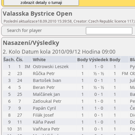
Valasska Bystrice Open
Poslední aktualizace18.09.2010 15:39:58, Creator: Czech Republic licence 117
Search for player
Nasazení/Výsledky
2. Kolo Datum kola 2010/09/12 Hodina 09:00
Šach.
Čís.
White
Body
Výsledek
Body
Bl
1
1
IM
Ostrowski Leszek
1
1 - 0
1
Py
2
23
Růčka Petr
1
½ - ½
1
FM
Ob
3
24
Bartošek Ivan
1
0 - 1
1
Ju
4
5
Beran Petr
1
½ - ½
1
Ma
5
25
Malčánek Jan
1
0 - 1
1
Ba
6
7
Zatloukal Petr
1
1 - 0
1
Pe
7
9
Papán Cyril
1
1 - 0
1
Če
8
27
Filák Josef
1
0 - 1
1
Di
9
11
Káňa Pavel
1
1 - 0
1
Do
10
31
Vaňhara Petr
1
0 - 1
1
Fo