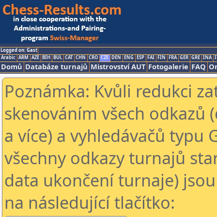
Logged on: Gast
Arabic
ARM
AZE
BIH
BUL
CAT
CHN
CRO
CZE
DEN
ENG
ESP
FAI
FIN
FRA
GER
GRE
INA
I
Domů
Databáze turnajů
Mistrovství AUT
Fotogalerie
FAQ
On
Poznámka: Kvůli redukci za
skenováním všech odkazů (
a více) a vyhledávačů typu 
všechny odkazy turnajů star
data ukončení turnaje) jsou
na následující tlačítko: