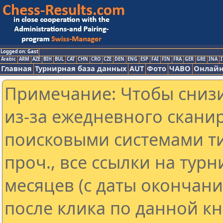
Logged on: Gast
Arabic
ARM
AZE
BIH
BUL
CAT
CHN
CRO
CZE
DEN
ENG
ESP
FAI
FIN
FRA
GER
GRE
INA
I
Главная
Турнирная база данных
AUT
Фото
ЧАВО
Онлайн
Примечание: Чтобы снизи
из-за ежедневного скани
поисковыми системами ти
проч., все ссылки на тур
месяцев (с даты окончан
после клика по данной кн