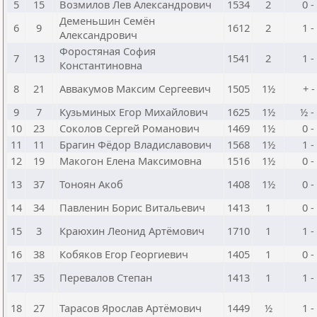
5
15
Возмилов Лев Александрович
1534
2
0 -
Деменьшин Семён
6
9
1612
2
1 -
Александрович
Форостяная София
7
13
1541
2
1 -
Константиновна
8
21
Аввакумов Максим Сергеевич
1505
1½
+ -
9
7
Кузьминых Егор Михайлович
1625
1½
½ -
10
23
Соколов Сергей Романович
1469
1½
0 -
11
11
Брагин Фёдор Владиславович
1568
1½
1 -
12
19
Макогон Елена Максимовна
1516
1½
0 -
13
37
Тоноян Акоб
1408
1½
0 -
14
34
Павленин Борис Витальевич
1413
1
0 -
15
3
Краюхин Леонид Артёмович
1710
1
1 -
16
38
Кобяков Егор Георгиевич
1405
1
0 -
17
35
Перевалов Степан
1413
1
1 -
18
27
Тарасов Ярослав Артёмович
1449
½
1 -