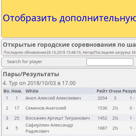
Отобразить дополнительну
Открытые городские соревнования по ша
Последнее обновление28.10.2018 15:48:10, Автор/Последняя загрузка: M
Search for player
Пары/Результаты
4. Тур on 2018/10/03 в 17.00
Bo.
Ном.
White
Рейт
Очки
Резул
1
1
Аноп Алексей Алексеевич
2054
3
1 -
2
17
Семенов Анатолий
1530
2½
0 -
3
25
Восканян Аргишт Тигранович
1452
2½
1 -
Сафиуллин Александр
4
5
1687
2½
1 -
Радикович