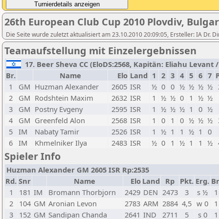
26th European Club Cup 2010 Plovdiv, Bulgar
Die Seite wurde zuletzt aktualisiert am 23.10.2010 20:09:05, Ersteller: IA D
Teamaufstellung mit Einzelergebnissen
17. Beer Sheva CC (EloDS:2568, Kapitän: Eliahu Levant / 
Br.
Name
Elo
Land
1
2
3
4
5
6
7
1
GM
Huzman Alexander
2605
ISR
½
0
0
½
½
½
½
2
GM
Rodshtein Maxim
2632
ISR
1
½
½
0
1
½
½
3
GM
Postny Evgeny
2595
ISR
1
½
½
½
1
0
½
4
GM
Greenfeld Alon
2568
ISR
1
0
1
0
½
½
½
5
IM
Nabaty Tamir
2526
ISR
1
½
1
1
½
1
0
6
IM
Khmelniker Ilya
2483
ISR
½
0
1
½
1
1
½
Spieler Info
Huzman Alexander GM 2605 ISR Rp:2535
Rd.
Snr
Name
Elo
Land
Rp
Pkt.
Erg.
Br
1
181
IM
Bromann Thorbjorn
2429
DEN
2473
3
s ½
1
2
104
GM
Aronian Levon
2783
ARM
2884
4,5
w 0
1
3
152
GM
Sandipan Chanda
2641
IND
2711
5
s 0
1