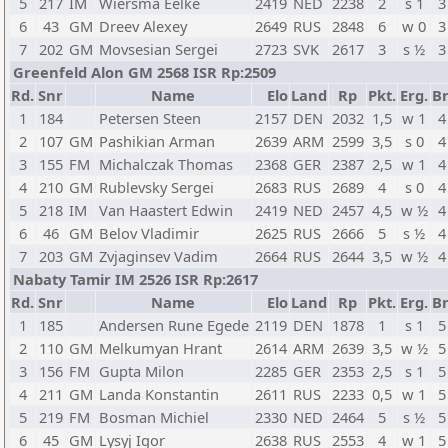
5
217
IM
Wiersma Eelke
2419
NED
2238
2
s 1
3
6
43
GM
Dreev Alexey
2649
RUS
2848
6
w 0
3
7
202
GM
Movsesian Sergei
2723
SVK
2617
3
s ½
3
Greenfeld Alon GM 2568 ISR Rp:2509
Rd.
Snr
Name
Elo
Land
Rp
Pkt.
Erg.
Br
1
184
Petersen Steen
2157
DEN
2032
1,5
w 1
4
2
107
GM
Pashikian Arman
2639
ARM
2599
3,5
s 0
4
3
155
FM
Michalczak Thomas
2368
GER
2387
2,5
w 1
4
4
210
GM
Rublevsky Sergei
2683
RUS
2689
4
s 0
4
5
218
IM
Van Haastert Edwin
2419
NED
2457
4,5
w ½
4
6
46
GM
Belov Vladimir
2625
RUS
2666
5
s ½
4
7
203
GM
Zvjaginsev Vadim
2664
RUS
2644
3,5
w ½
4
Nabaty Tamir IM 2526 ISR Rp:2617
Rd.
Snr
Name
Elo
Land
Rp
Pkt.
Erg.
Br
1
185
Andersen Rune Egede
2119
DEN
1878
1
s 1
5
2
110
GM
Melkumyan Hrant
2614
ARM
2639
3,5
w ½
5
3
156
FM
Gupta Milon
2285
GER
2353
2,5
s 1
5
4
211
GM
Landa Konstantin
2611
RUS
2233
0,5
w 1
5
5
219
FM
Bosman Michiel
2330
NED
2464
5
s ½
5
6
45
GM
Lysyj Igor
2638
RUS
2553
4
w 1
5