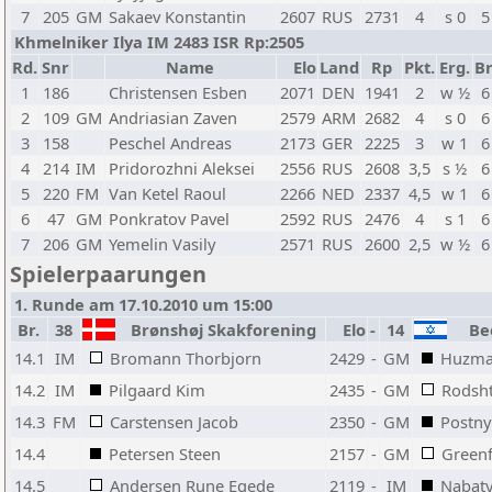
7
205
GM
Sakaev Konstantin
2607
RUS
2731
4
s 0
5
Khmelniker Ilya IM 2483 ISR Rp:2505
Rd.
Snr
Name
Elo
Land
Rp
Pkt.
Erg.
Br
1
186
Christensen Esben
2071
DEN
1941
2
w ½
6
2
109
GM
Andriasian Zaven
2579
ARM
2682
4
s 0
6
3
158
Peschel Andreas
2173
GER
2225
3
w 1
6
4
214
IM
Pridorozhni Aleksei
2556
RUS
2608
3,5
s ½
6
5
220
FM
Van Ketel Raoul
2266
NED
2337
4,5
w 1
6
6
47
GM
Ponkratov Pavel
2592
RUS
2476
4
s 1
6
7
206
GM
Yemelin Vasily
2571
RUS
2600
2,5
w ½
6
Spielerpaarungen
1. Runde am 17.10.2010 um 15:00
Br.
38
Brønshøj Skakforening
Elo
-
14
Bee
14.1
IM
Bromann Thorbjorn
2429
-
GM
Huzma
14.2
IM
Pilgaard Kim
2435
-
GM
Rodsh
14.3
FM
Carstensen Jacob
2350
-
GM
Postny
14.4
Petersen Steen
2157
-
GM
Greenf
14.5
Andersen Rune Egede
2119
-
IM
Nabaty