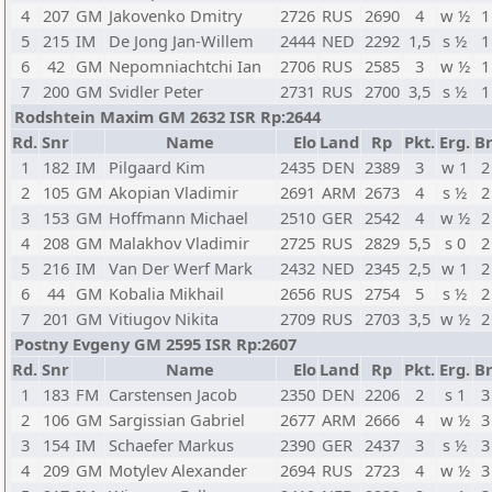
4
207
GM
Jakovenko Dmitry
2726
RUS
2690
4
w ½
1
5
215
IM
De Jong Jan-Willem
2444
NED
2292
1,5
s ½
1
6
42
GM
Nepomniachtchi Ian
2706
RUS
2585
3
w ½
1
7
200
GM
Svidler Peter
2731
RUS
2700
3,5
s ½
1
Rodshtein Maxim GM 2632 ISR Rp:2644
Rd.
Snr
Name
Elo
Land
Rp
Pkt.
Erg.
Br
1
182
IM
Pilgaard Kim
2435
DEN
2389
3
w 1
2
2
105
GM
Akopian Vladimir
2691
ARM
2673
4
s ½
2
3
153
GM
Hoffmann Michael
2510
GER
2542
4
w ½
2
4
208
GM
Malakhov Vladimir
2725
RUS
2829
5,5
s 0
2
5
216
IM
Van Der Werf Mark
2432
NED
2345
2,5
w 1
2
6
44
GM
Kobalia Mikhail
2656
RUS
2754
5
s ½
2
7
201
GM
Vitiugov Nikita
2709
RUS
2703
3,5
w ½
2
Postny Evgeny GM 2595 ISR Rp:2607
Rd.
Snr
Name
Elo
Land
Rp
Pkt.
Erg.
Br
1
183
FM
Carstensen Jacob
2350
DEN
2206
2
s 1
3
2
106
GM
Sargissian Gabriel
2677
ARM
2666
4
w ½
3
3
154
IM
Schaefer Markus
2390
GER
2437
3
s ½
3
4
209
GM
Motylev Alexander
2694
RUS
2723
4
w ½
3