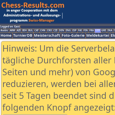
Logged on: Gast
Arabic
ARM
AZE
BIH
BUL
CAT
CHN
CRO
CZE
DEN
ENG
ESP
FAI
FIN
FRA
GER
GRE
INA
I
Home
TurnierDB
Meisterschaft
Foto-Galerie
Meldekartei
El
Hinweis: Um die Serverbel
tägliche Durchforsten aller 
Seiten und mehr) von Goog
reduzieren, werden bei alle
seit 5 Tagen beendet sind d
folgenden Knopf angezeigt