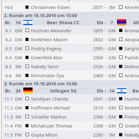
14.6
Christensen Esben
2071
-
IM
Khmeln
2. Runde am 18.10.2010 um 15:00
Br.
14
Beer Sheva CC
Elo
-
7
Mi
6.1
GM
Huzman Alexander
2605
-
GM
Aronia
6.2
GM
Rodshtein Maxim
2632
-
GM
Akopia
6.3
GM
Postny Evgeny
2595
-
GM
Sargis
6.4
GM
Greenfeld Alon
2568
-
GM
Pashi
6.5
IM
Nabaty Tamir
2526
-
GM
Melku
6.6
IM
Khmelniker Ilya
2483
-
GM
Andria
3. Runde am 19.10.2010 um 15:00
Br.
24
Solingen SG
Elo
-
14
Bee
11.1
GM
Sandipan Chanda
2641
-
GM
Huzma
11.2
GM
Hoffmann Michael
2510
-
GM
Rodsh
11.3
IM
Schaefer Markus
2390
-
GM
Postny
11.4
FM
Michalczak Thomas
2368
-
GM
Greenf
11.5
FM
Gupta Milon
2285
-
IM
Nabaty