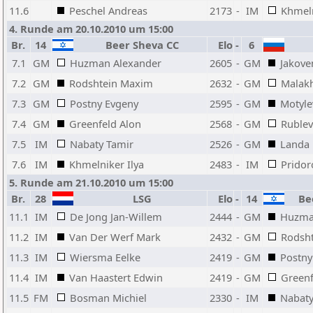
11.6
Peschel Andreas
2173
-
IM
Khmeln
4. Runde am 20.10.2010 um 15:00
Br.
14
Beer Sheva CC
Elo
-
6
7.1
GM
Huzman Alexander
2605
-
GM
Jakove
7.2
GM
Rodshtein Maxim
2632
-
GM
Malakh
7.3
GM
Postny Evgeny
2595
-
GM
Motyle
7.4
GM
Greenfeld Alon
2568
-
GM
Rublev
7.5
IM
Nabaty Tamir
2526
-
GM
Landa 
7.6
IM
Khmelniker Ilya
2483
-
IM
Pridor
5. Runde am 21.10.2010 um 15:00
Br.
28
LSG
Elo
-
14
Bee
11.1
IM
De Jong Jan-Willem
2444
-
GM
Huzma
11.2
IM
Van Der Werf Mark
2432
-
GM
Rodsh
11.3
IM
Wiersma Eelke
2419
-
GM
Postny
11.4
IM
Van Haastert Edwin
2419
-
GM
Greenf
11.5
FM
Bosman Michiel
2330
-
IM
Nabaty