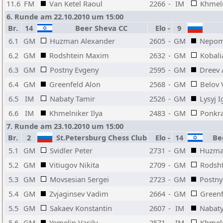
11.6
FM
Van Ketel Raoul
2266
-
IM
Khmeln
6. Runde am 22.10.2010 um 15:00
Br.
14
Beer Sheva CC
Elo
-
9
6.1
GM
Huzman Alexander
2605
-
GM
Nepomn
6.2
GM
Rodshtein Maxim
2632
-
GM
Kobali
6.3
GM
Postny Evgeny
2595
-
GM
Dreev 
6.4
GM
Greenfeld Alon
2568
-
GM
Belov 
6.5
IM
Nabaty Tamir
2526
-
GM
Lysyj I
6.6
IM
Khmelniker Ilya
2483
-
GM
Ponkra
7. Runde am 23.10.2010 um 15:00
Br.
2
St.Petersburg Chess Club
Elo
-
14
Bee
5.1
GM
Svidler Peter
2731
-
GM
Huzma
5.2
GM
Vitiugov Nikita
2709
-
GM
Rodsh
5.3
GM
Movsesian Sergei
2723
-
GM
Postny
5.4
GM
Zvjaginsev Vadim
2664
-
GM
Greenf
5.5
GM
Sakaev Konstantin
2607
-
IM
Nabaty
5.6
GM
Yemelin Vasily
2571
-
IM
Khmeln