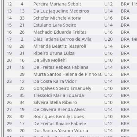
12
4
Pereira Mariana Sebolt
U12
BRA
11
13
13
Da Luz Jaqueline Medeiros
U14
BRA
14
33
Schefer Michele Vitoria
U16
BRA
15
21
Estulano Lara Soeiro
U14
BRA
16
26
Machado Eduarda Freitas
U16
BRA
17
2
Dias Tatiana Barros de Avila
U20
BRA
14
18
28
Miranda Beatriz Tessaroli
U14
BRA
19
31
Ribeiro Bruna Luiza
U16
BRA
20
16
Da Silva Moliehi
U10
BRA
21
18
De Freitas Rebeca Fabiana
U14
BRA
29
Murta Santos Helena de Pinho B.
U12
BRA
23
12
Da Costa Kaira Vidor
U14
BRA
22
Gonçalves Soeiro Emanuely
U10
BRA
25
35
Tressoldi Maria Eduarda
U12
BRA
26
34
Silveira Stella Ribeiro
U10
BRA
27
19
De Oliveira Brenda Alves
U14
BRA
28
32
Rodrigues Kemily Lopes
U10
BRA
29
17
De Freitas Raiane Fabiele
U12
BRA
30
20
Dos Santos Yasmin Vitoria
U14
BRA