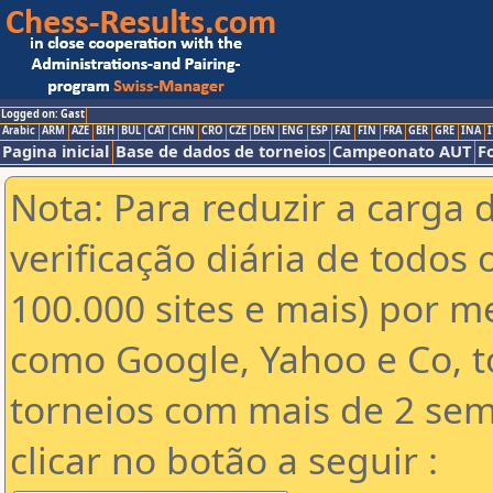
Logged on: Gast
Arabic
ARM
AZE
BIH
BUL
CAT
CHN
CRO
CZE
DEN
ENG
ESP
FAI
FIN
FRA
GER
GRE
INA
I
Pagina inicial
Base de dados de torneios
Campeonato AUT
F
Nota: Para reduzir a carga 
verificação diária de todos 
100.000 sites e mais) por 
como Google, Yahoo e Co, t
torneios com mais de 2 sem
clicar no botão a seguir :