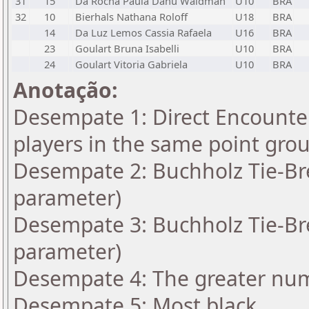
31
15
Da Rocha Paula Danu Waldman
U10
BRA
32
10
Bierhals Nathana Roloff
U18
BRA
14
Da Luz Lemos Cassia Rafaela
U16
BRA
23
Goulart Bruna Isabelli
U10
BRA
24
Goulart Vitoria Gabriela
U10
BRA
Anotação:
Desempate 1: Direct Encounter
players in the same point gro
Desempate 2: Buchholz Tie-Bre
parameter)
Desempate 3: Buchholz Tie-Bre
parameter)
Desempate 4: The greater numbe
Desempate 5: Most black