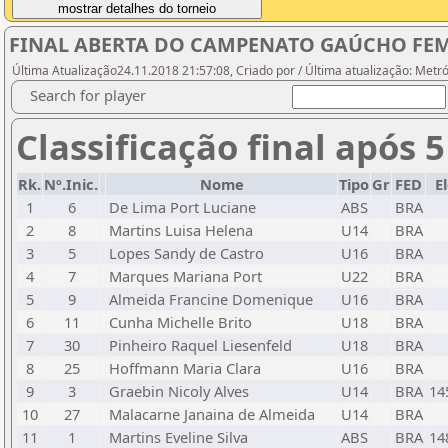
FINAL ABERTA DO CAMPENATO GAÚCHO FEM
Última Atualização24.11.2018 21:57:08, Criado por / Última atualização: Metr
Search for player
Classificação final após 
Rk.
Nº.Inic.
Nome
Tipo
Gr
FED
E
1
6
De Lima Port Luciane
ABS
BRA
2
8
Martins Luisa Helena
U14
BRA
3
5
Lopes Sandy de Castro
U16
BRA
4
7
Marques Mariana Port
U22
BRA
5
9
Almeida Francine Domenique
U16
BRA
6
11
Cunha Michelle Brito
U18
BRA
7
30
Pinheiro Raquel Liesenfeld
U18
BRA
8
25
Hoffmann Maria Clara
U16
BRA
9
3
Graebin Nicoly Alves
U14
BRA
14
10
27
Malacarne Janaina de Almeida
U14
BRA
11
1
Martins Eveline Silva
ABS
BRA
14