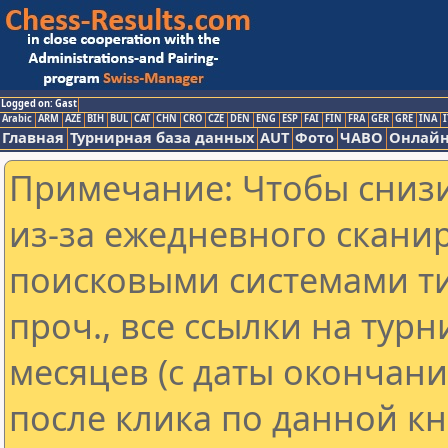
Logged on: Gast
Arabic
ARM
AZE
BIH
BUL
CAT
CHN
CRO
CZE
DEN
ENG
ESP
FAI
FIN
FRA
GER
GRE
INA
I
Главная
Турнирная база данных
AUT
Фото
ЧАВО
Онлайн
Примечание: Чтобы снизи
из-за ежедневного скани
поисковыми системами ти
проч., все ссылки на тур
месяцев (с даты окончан
после клика по данной кн