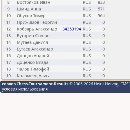
8
Востряков Иван
RUS
833
9
Шмид Анна
RUS
571
10
Обухов Тимур
RUS
564
11
Прижимов Георгий
RUS
0
12
Кобзарь Александр
34353194
RUS
0
13
Буторин Степан
RUS
0
14
Мутаев Даниял
RUS
0
15
Бугаев Александр
RUS
0
16
Донцов Андрей
RUS
0
17
Доценко Влада
RUS
0
18
Чалов Тимофей
RUS
0
19
Коломеец Алиса
RUS
0
сервер Chess-Tournament-Results
© 2006-2026 Heinz Herzog
, CMS-
условия использования