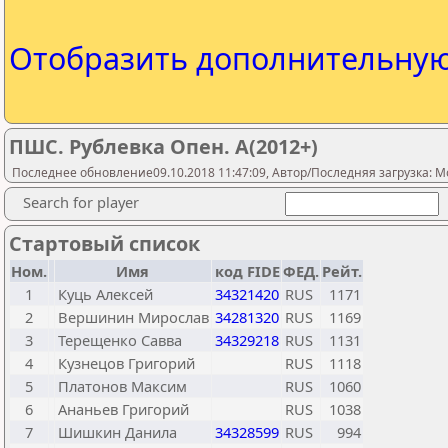
Отобразить дополнительну
ПШС. Рублевка Опен. А(2012+)
Последнее обновление09.10.2018 11:47:09, Автор/Последняя загрузка: M
Search for player
Стартовый список
Ном.
Имя
код FIDE
ФЕД.
Рейт.
1
Куць Алексей
34321420
RUS
1171
2
Вершинин Мирослав
34281320
RUS
1169
3
Терещенко Савва
34329218
RUS
1131
4
Кузнецов Григорий
RUS
1118
5
Платонов Максим
RUS
1060
6
Ананьев Григорий
RUS
1038
7
Шишкин Данила
34328599
RUS
994