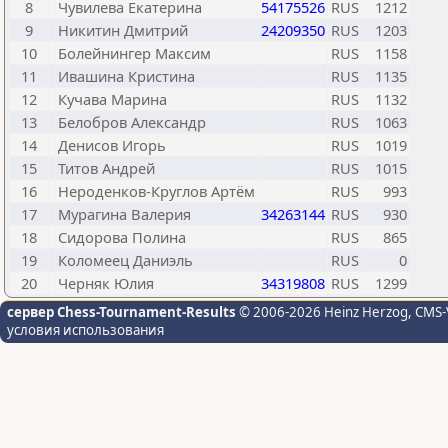
8
Чувилева Екатерина
54175526
RUS
1212
9
Никитин Дмитрий
24209350
RUS
1203
10
Болейнингер Максим
RUS
1158
11
Ивашина Кристина
RUS
1135
12
Кучава Марина
RUS
1132
13
Белобров Александр
RUS
1063
14
Денисов Игорь
RUS
1019
15
Титов Андрей
RUS
1015
16
Нероденков-Круглов Артём
RUS
993
17
Мурагина Валерия
34263144
RUS
930
18
Сидорова Полина
RUS
865
19
Коломеец Даниэль
RUS
0
20
Черняк Юлия
34319808
RUS
1299
сервер Chess-Tournament-Results
© 2006-2026 Heinz Herzog
, CMS-
условия использования