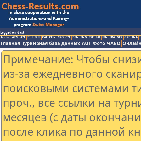
Logged on: Gast
Arabic
ARM
AZE
BIH
BUL
CAT
CHN
CRO
CZE
DEN
ENG
ESP
FAI
FIN
FRA
GER
GRE
INA
I
Главная
Турнирная база данных
AUT
Фото
ЧАВО
Онлайн
Примечание: Чтобы снизи
из-за ежедневного скани
поисковыми системами ти
проч., все ссылки на тур
месяцев (с даты окончан
после клика по данной кн