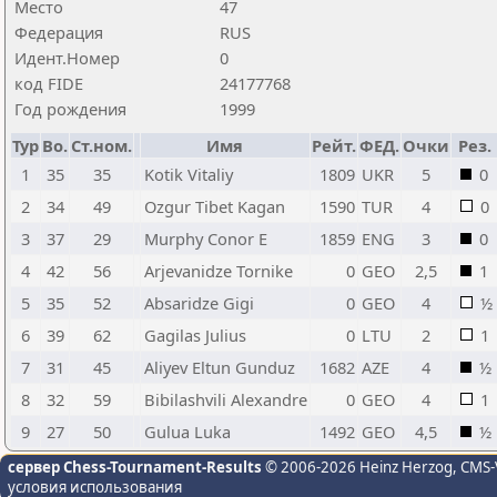
Место
47
Федерация
RUS
Идент.Номер
0
код FIDE
24177768
Год рождения
1999
Тур
Bo.
Ст.ном.
Имя
Рейт.
ФЕД.
Очки
Рез.
1
35
35
Kotik Vitaliy
1809
UKR
5
0
2
34
49
Ozgur Tibet Kagan
1590
TUR
4
0
3
37
29
Murphy Conor E
1859
ENG
3
0
4
42
56
Arjevanidze Tornike
0
GEO
2,5
1
5
35
52
Absaridze Gigi
0
GEO
4
½
6
39
62
Gagilas Julius
0
LTU
2
1
7
31
45
Aliyev Eltun Gunduz
1682
AZE
4
½
8
32
59
Bibilashvili Alexandre
0
GEO
4
1
9
27
50
Gulua Luka
1492
GEO
4,5
½
сервер Chess-Tournament-Results
© 2006-2026 Heinz Herzog
, CMS-
условия использования