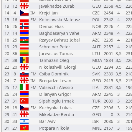
13
12
Javakhadze Zurab
GEO
2358
4,5
22
14
4
IM
Krejci Jan
CZE
2454
4
23
15
16
FM
Kolosowski Mateusz
POL
2342
4
22
16
26
Demac Elias
NOR
2226
4
22
17
14
Baghdasaryan Vahe
ARM
2348
4
22
18
25
Rzayev Bahruz Iqbal
AZE
2235
4
22
19
23
Schreiner Peter
AUT
2257
4
21
20
36
Jurevicius Tomas
LTU
2001
3,5
23
21
38
Talmazan Oleg
MDA
1884
3,5
22
22
20
Nikolashvili Giorgi
GEO
2294
3,5
22
23
8
FM
Csiba Dominik
SVK
2389
3,5
21
24
7
IM
Bregadze Levan
GEO
2415
3,5
21
25
17
FM
Valsecchi Alessio
ITA
2331
3,5
19
26
24
Dilanyan Grigor
ARM
2245
3
22
27
31
Sipahioglu Irmak
TUR
2089
3
22
28
18
FM
Kuchynka Lukas
CZE
2306
3
21
29
41
Mikeladze Berdia
GEO
0
3
21
30
33
Bar Aviv
ISR
2086
3
20
31
27
Potpara Nikola
MNE
2157
3
19