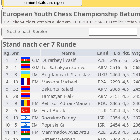
European Youth Chess Championship Batumi 
Die Seite wurde zuletzt aktualisiert am 09.10.2010 12:34:59, Ersteller: Stefan
Suche nach Spieler
Stand nach der 7 Runde
Rg.
Snr
Name
Land
Elo
Pkt.
Wt
1
2
GM
Durarbeyli Vasif
AZE
2495
6
26
2
1
GM
Ter-Sahakyan Samvel
ARM
2516
6
26
3
3
IM
Bogdanovich Stanislav
UKR
2464
5,5
24
4
19
FM
Massoni Michael
FRA
2299
4,5
24
5
32
Bakunts Rafael
ARM
2086
4,5
24
6
28
Tamazyan Haik
ARM
2151
4,5
24
7
9
FM
Petrisor Adrian-Marian
ROU
2365
4,5
24
8
6
IM
Firat Burak
TUR
2424
4,5
23
9
13
FM
Raznikov Danny
ISR
2354
4,5
23
10
5
IM
Popilski Gil
ISR
2454
4,5
23
11
11
FM
Mammadov Ayaz Arzu
AZE
2358
4,5
23
12
15
Bazeev German
RUS
2348
4,5
23