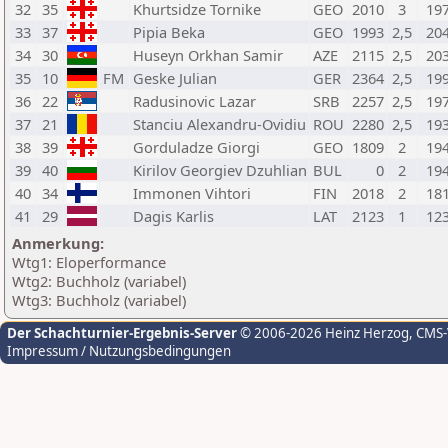
32
35
Khurtsidze Tornike
GEO
2010
3
19
33
37
Pipia Beka
GEO
1993
2,5
20
34
30
Huseyn Orkhan Samir
AZE
2115
2,5
20
35
10
FM
Geske Julian
GER
2364
2,5
19
36
22
Radusinovic Lazar
SRB
2257
2,5
19
37
21
Stanciu Alexandru-Ovidiu
ROU
2280
2,5
19
38
39
Gorduladze Giorgi
GEO
1809
2
19
39
40
Kirilov Georgiev Dzuhlian
BUL
0
2
19
40
34
Immonen Vihtori
FIN
2018
2
18
41
29
Dagis Karlis
LAT
2123
1
12
Anmerkung:
Wtg1: Eloperformance
Wtg2: Buchholz (variabel)
Wtg3: Buchholz (variabel)
Der Schachturnier-Ergebnis-Server
© 2006-2026 Heinz Herzog
, CMS
Impressum / Nutzungsbedingungen