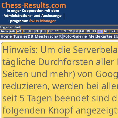
Logged on: Gast
Arabic
ARM
AZE
BIH
BUL
CAT
CHN
CRO
CZE
DEN
ENG
ESP
FAI
FIN
FRA
GER
GRE
INA
I
Home
TurnierDB
Meisterschaft
Foto-Galerie
Meldekartei
El
Hinweis: Um die Serverbel
tägliche Durchforsten aller 
Seiten und mehr) von Goog
reduzieren, werden bei alle
seit 5 Tagen beendet sind d
folgenden Knopf angezeigt