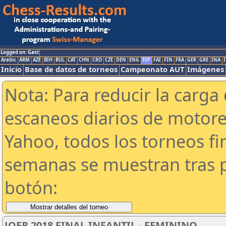
Logged on: Gast
Arabic
ARM
AZE
BIH
BUL
CAT
CHN
CRO
CZE
DEN
ENG
ESP
FAI
FIN
FRA
GER
GRE
INA
I
Inicio
Base de datos de torneos
Campeonato AUT
Imágenes
Nota: Para reducir la carga 
escaneos diarios de motor
Yahoo, todos los torneos f
semanas se muestran tras p
botón:
JOER 2018 FINAL INFANTIL - FEMININO