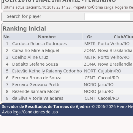
Última actualización15.10.2018 23:14:28, Propietario/Última carga: Rogério Ke
Search for player
Ranking inicial
No.
Nombre
Gr
Club/Ciu
1
Cardoso Rebeca Rodrigues
METR
Porto Velho/RO
2
Carvalho Mirela Miguel
ZONA
Nova Brasilandia
3
Coelho Aline Cruz
METR
Porto Velho/RO
4
Dadalto Stefane Souza
ZONA
Nova Brasilandia
5
Estevão Kethelly Raianny Codonho
NORT
Cujubin/RO
6
Ferreira Bruna de Souza
CENT
Cacoal/RO
7
Ferreira Geovana Pretti
NORO
Jaru/RO
8
Rezende Samara Mozer
NORO
Jaru/RO
9
da Silva Vitoria Valadares
CENT
Cacoal/RO
Servidor de Resultados de Torneos de Ajedrez
© 2006-2026 Heinz H
Aviso legal/Condiciones de uso