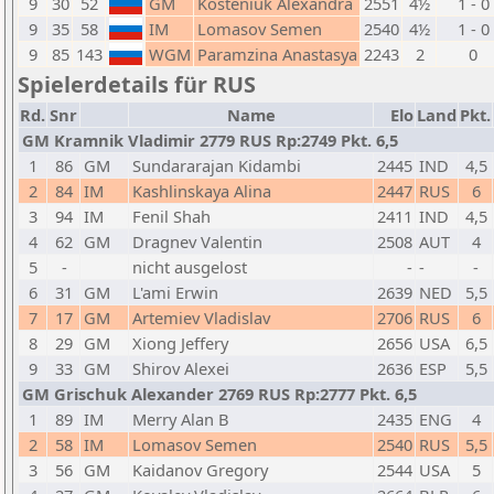
9
30
52
GM
Kosteniuk Alexandra
2551
4½
1 - 0
9
35
58
IM
Lomasov Semen
2540
4½
1 - 0
9
85
143
WGM
Paramzina Anastasya
2243
2
0
Spielerdetails für RUS
Rd.
Snr
Name
Elo
Land
Pkt.
GM Kramnik Vladimir 2779 RUS Rp:2749 Pkt. 6,5
1
86
GM
Sundararajan Kidambi
2445
IND
4,5
2
84
IM
Kashlinskaya Alina
2447
RUS
6
3
94
IM
Fenil Shah
2411
IND
4,5
4
62
GM
Dragnev Valentin
2508
AUT
4
5
-
nicht ausgelost
-
-
-
6
31
GM
L'ami Erwin
2639
NED
5,5
7
17
GM
Artemiev Vladislav
2706
RUS
6
8
29
GM
Xiong Jeffery
2656
USA
6,5
9
33
GM
Shirov Alexei
2636
ESP
5,5
GM Grischuk Alexander 2769 RUS Rp:2777 Pkt. 6,5
1
89
IM
Merry Alan B
2435
ENG
4
2
58
IM
Lomasov Semen
2540
RUS
5,5
3
56
GM
Kaidanov Gregory
2544
USA
5