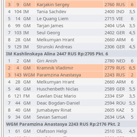
3
9
GM
Karjakin Sergey
2760
RUS
6
4
104
IM
Tania Sachdev
2400
IND
3,5
5
14
GM
Le Quang Liem
2715
VIE
6
6
99
GM
Tarjan James
2404
USA
3,5
7
103
IM
Seul Georg
2402
GER
4,5
8
28
GM
Melkumyan Hrant
2660
ARM
6
9
129
IM
Strunski Andreas
2306
GER
4,5
IM Kashlinskaya Alina 2447 RUS Rp:2705 Pkt. 6
1
2
GM
Giri Anish
2780
NED
6
2
4
GM
Kramnik Vladimir
2779
RUS
6,5
3
143
WGM
Paramzina Anastasya
2243
RUS
2
4
28
GM
Melkumyan Hrant
2660
ARM
6
5
46
GM
Huschenbeth Niclas
2589
GER
5,5
6
121
FM
Gavilan Diaz Mario
2334
ESP
3,5
7
44
GM
Deac Bogdan-Daniel
2594
ROU
5,5
8
40
GM
Jumabayev Rinat
2605
KAZ
5
9
34
GM
Sevian Samuel
2634
USA
5
WGM Paramzina Anastasya 2243 RUS Rp:2176 Pkt. 2
1
61
GM
Olafsson Helgi
2510
ISL
4,5