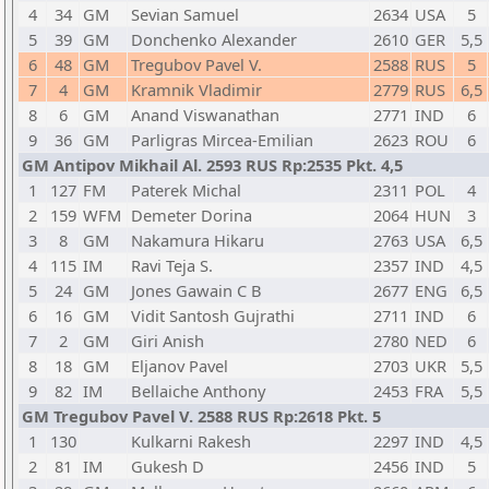
4
34
GM
Sevian Samuel
2634
USA
5
5
39
GM
Donchenko Alexander
2610
GER
5,5
6
48
GM
Tregubov Pavel V.
2588
RUS
5
7
4
GM
Kramnik Vladimir
2779
RUS
6,5
8
6
GM
Anand Viswanathan
2771
IND
6
9
36
GM
Parligras Mircea-Emilian
2623
ROU
6
GM Antipov Mikhail Al. 2593 RUS Rp:2535 Pkt. 4,5
1
127
FM
Paterek Michal
2311
POL
4
2
159
WFM
Demeter Dorina
2064
HUN
3
3
8
GM
Nakamura Hikaru
2763
USA
6,5
4
115
IM
Ravi Teja S.
2357
IND
4,5
5
24
GM
Jones Gawain C B
2677
ENG
6,5
6
16
GM
Vidit Santosh Gujrathi
2711
IND
6
7
2
GM
Giri Anish
2780
NED
6
8
18
GM
Eljanov Pavel
2703
UKR
5,5
9
82
IM
Bellaiche Anthony
2453
FRA
5,5
GM Tregubov Pavel V. 2588 RUS Rp:2618 Pkt. 5
1
130
Kulkarni Rakesh
2297
IND
4,5
2
81
IM
Gukesh D
2456
IND
5