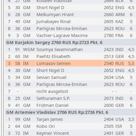
4
27
GM
Kovalev Vladislav
2664
BLR
6
5
30
GM
Short Nigel D
2652
ENG
4,5
6
28
GM
Melkumyan Hrant
2660
ARM
6
7
40
GM
Jumabayev Rinat
2605
KAZ
5
8
36
GM
Parligras Mircea-Emilian
2623
ROU
6
9
3
GM
Vachier-Lagrave Maxime
2780
FRA
6
GM Karjakin Sergey 2760 RUS Rp:2723 Pkt. 6
1
91
WGM
Soumya Swaminathan
2423
IND
4,5
2
60
IM
Paehtz Elisabeth
2513
GER
4,5
3
58
IM
Lomasov Semen
2540
RUS
5,5
4
30
GM
Short Nigel D
2652
ENG
4,5
5
34
GM
Sevian Samuel
2634
USA
5
6
36
GM
Parligras Mircea-Emilian
2623
ROU
6
7
-
nicht ausgelost
-
-
-
8
25
GM
Sethuraman S.P.
2673
IND
6
9
41
GM
Fridman Daniel
2600
GER
6
GM Artemiev Vladislav 2706 RUS Rp:2726 Pkt. 6
1
99
GM
Tarjan James
2404
USA
3,5
2
64
GM
Kobo Ori
2505
ISR
5
3
72
IM
Keymer Vincent
2491
GER
5