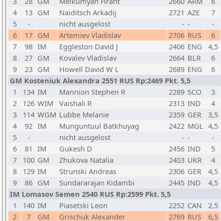
3
28
GM
Melkumyan Hrant
2660
ARM
6
4
13
GM
Naiditsch Arkadij
2721
AZE
7
5
-
nicht ausgelost
-
-
-
6
17
GM
Artemiev Vladislav
2706
RUS
6
7
98
IM
Eggleston David J
2406
ENG
4,5
8
27
GM
Kovalev Vladislav
2664
BLR
6
9
23
GM
Howell David W L
2689
ENG
6
GM Kosteniuk Alexandra 2551 RUS Rp:2469 Pkt. 5,5
1
134
IM
Mannion Stephen R
2289
SCO
3
2
126
WIM
Vaishali R
2313
IND
4
3
114
WGM
Lubbe Melanie
2359
GER
3,5
4
92
IM
Munguntuul Batkhuyag
2422
MGL
4,5
5
-
nicht ausgelost
-
-
-
6
81
IM
Gukesh D
2456
IND
5
7
100
GM
Zhukova Natalia
2403
UKR
4
8
129
IM
Strunski Andreas
2306
GER
4,5
9
86
GM
Sundararajan Kidambi
2445
IND
4,5
IM Lomasov Semen 2540 RUS Rp:2599 Pkt. 5,5
1
140
IM
Piasetski Leon
2252
CAN
2,5
2
7
GM
Grischuk Alexander
2769
RUS
6,5