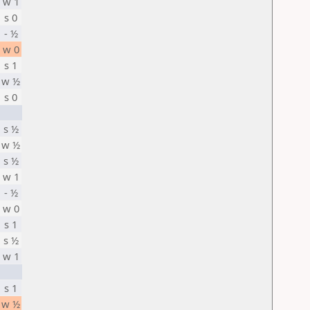
w 1
s 0
- ½
w 0
s 1
w ½
s 0
s ½
w ½
s ½
w 1
- ½
w 0
s 1
s ½
w 1
s 1
w ½