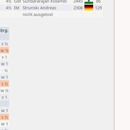
4½
GM
Sundararajan Kidambi
2445
86
4½
IM
Strunski Andreas
2306
129
nicht ausgelost
Erg.
s ½
w ½
s 1
w 1
- ½
w 1
s ½
w ½
s 1
w 1
s ½
w 1