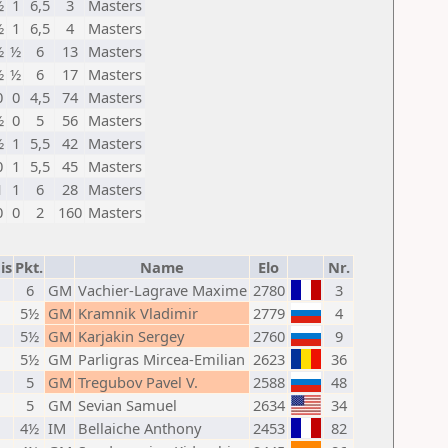
½
1
6,5
3
Masters
½
1
6,5
4
Masters
½
½
6
13
Masters
½
½
6
17
Masters
0
0
4,5
74
Masters
½
0
5
56
Masters
½
1
5,5
42
Masters
0
1
5,5
45
Masters
1
1
6
28
Masters
0
0
2
160
Masters
is
Pkt.
Name
Elo
Nr.
6
GM
Vachier-Lagrave Maxime
2780
3
5½
GM
Kramnik Vladimir
2779
4
5½
GM
Karjakin Sergey
2760
9
5½
GM
Parligras Mircea-Emilian
2623
36
5
GM
Tregubov Pavel V.
2588
48
5
GM
Sevian Samuel
2634
34
4½
IM
Bellaiche Anthony
2453
82