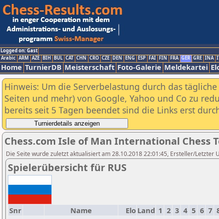
Logged on: Gast
Arabic
ARM
AZE
BIH
BUL
CAT
CHN
CRO
CZE
DEN
ENG
ESP
FAI
FIN
FRA
GER
GRE
INA
I
Home
TurnierDB
Meisterschaft
Foto-Galerie
Meldekartei
El
Hinweis: Um die Serverbelastung durch das tägliche D
Seiten und mehr) von Google, Yahoo und Co zu reduz
bereits seit 5 Tagen beendet sind die Links erst dur
Chess.com Isle of Man International Chess 
Die Seite wurde zuletzt aktualisiert am 28.10.2018 22:01:45, Ersteller/Letzter 
Spielerübersicht für RUS
Snr
Name
Elo
Land
1
2
3
4
5
6
7