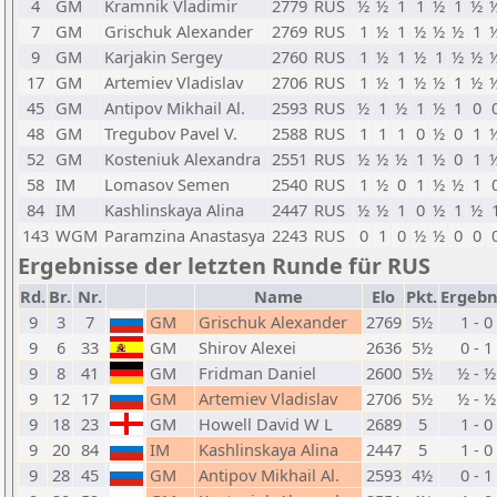
4
GM
Kramnik Vladimir
2779
RUS
½
½
1
1
½
1
½
7
GM
Grischuk Alexander
2769
RUS
1
½
1
½
½
½
1
9
GM
Karjakin Sergey
2760
RUS
1
½
1
½
1
½
½
17
GM
Artemiev Vladislav
2706
RUS
1
½
1
½
½
1
½
45
GM
Antipov Mikhail Al.
2593
RUS
½
1
½
1
½
1
0
48
GM
Tregubov Pavel V.
2588
RUS
1
1
1
0
½
0
1
52
GM
Kosteniuk Alexandra
2551
RUS
½
½
½
1
½
0
1
58
IM
Lomasov Semen
2540
RUS
1
½
0
1
½
½
1
84
IM
Kashlinskaya Alina
2447
RUS
½
½
1
0
½
1
½
143
WGM
Paramzina Anastasya
2243
RUS
0
1
0
½
½
0
0
Ergebnisse der letzten Runde für RUS
Rd.
Br.
Nr.
Name
Elo
Pkt.
Ergebn
9
3
7
GM
Grischuk Alexander
2769
5½
1 - 0
9
6
33
GM
Shirov Alexei
2636
5½
0 - 1
9
8
41
GM
Fridman Daniel
2600
5½
½ - ½
9
12
17
GM
Artemiev Vladislav
2706
5½
½ - ½
9
18
23
GM
Howell David W L
2689
5
1 - 0
9
20
84
IM
Kashlinskaya Alina
2447
5
1 - 0
9
28
45
GM
Antipov Mikhail Al.
2593
4½
0 - 1