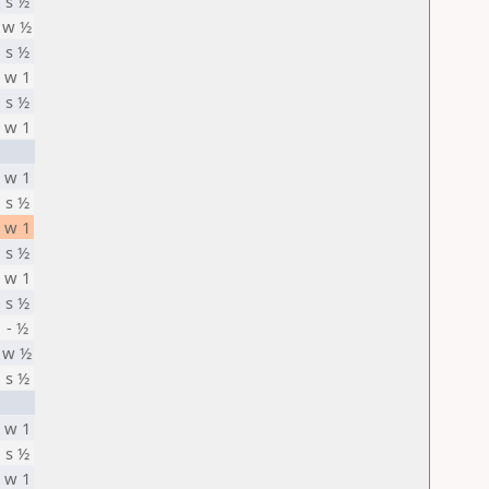
s ½
w ½
s ½
w 1
s ½
w 1
w 1
s ½
w 1
s ½
w 1
s ½
- ½
w ½
s ½
w 1
s ½
w 1