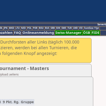
Servert
TA
JPN
MKD
LTU
NED
POL
POR
ROU
RUS
SRB
SVK
SWE
TUR
UKR
VIE
FontSize:11pt
ozahlen
FAQ
Onlineanmeldung
Swiss-Manager
ÖSB
FIDE
urchforsten aller Links (täglich 100.000
ieren, werden bei allen Turnieren, die
ch folgenden Knopf angezeigt:
Tournament - Masters
Upload: aeliens
8
9
Pkt.
Rg.
Gruppe