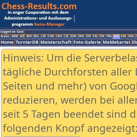
Logged on: Gast
Arabic
ARM
AZE
BIH
BUL
CAT
CHN
CRO
CZE
DEN
ENG
ESP
FAI
FIN
FRA
GER
GRE
INA
I
Home
TurnierDB
Meisterschaft
Foto-Galerie
Meldekartei
El
Hinweis: Um die Serverbela
tägliche Durchforsten aller 
Seiten und mehr) von Goog
reduzieren, werden bei alle
seit 5 Tagen beendet sind d
folgenden Knopf angezeigt