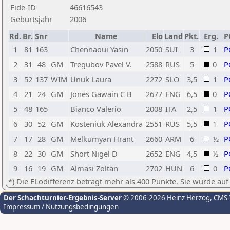
Fide-ID
46616543
Geburtsjahr
2006
Rd.
Br.
Snr
Name
Elo
Land
Pkt.
Erg.
P
1
81
163
Chennaoui Yasin
2050
SUI
3
1
P
2
31
48
GM
Tregubov Pavel V.
2588
RUS
5
0
P
3
52
137
WIM
Unuk Laura
2272
SLO
3,5
1
P
4
21
24
GM
Jones Gawain C B
2677
ENG
6,5
0
P
5
48
165
Bianco Valerio
2008
ITA
2,5
1
P
6
30
52
GM
Kosteniuk Alexandra
2551
RUS
5,5
1
P
7
17
28
GM
Melkumyan Hrant
2660
ARM
6
½
P
8
22
30
GM
Short Nigel D
2652
ENG
4,5
½
P
9
16
19
GM
Almasi Zoltan
2702
HUN
6
0
P
*) Die ELodifferenz beträgt mehr als 400 Punkte. Sie wurde auf
Der Schachturnier-Ergebnis-Server
© 2006-2026 Heinz Herzog
, CMS
Impressum / Nutzungsbedingungen