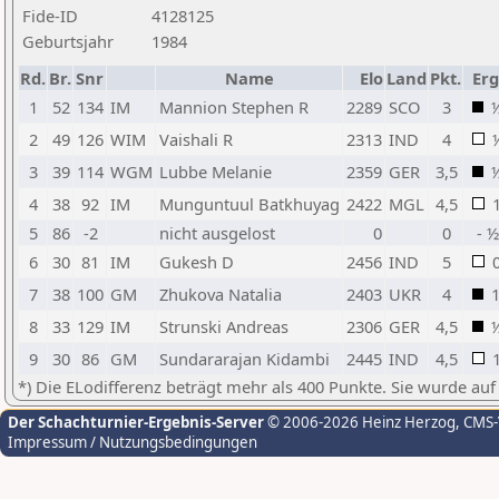
Fide-ID
4128125
Geburtsjahr
1984
Rd.
Br.
Snr
Name
Elo
Land
Pkt.
Erg
1
52
134
IM
Mannion Stephen R
2289
SCO
3
2
49
126
WIM
Vaishali R
2313
IND
4
3
39
114
WGM
Lubbe Melanie
2359
GER
3,5
4
38
92
IM
Munguntuul Batkhuyag
2422
MGL
4,5
5
86
-2
nicht ausgelost
0
0
- ½
6
30
81
IM
Gukesh D
2456
IND
5
7
38
100
GM
Zhukova Natalia
2403
UKR
4
8
33
129
IM
Strunski Andreas
2306
GER
4,5
9
30
86
GM
Sundararajan Kidambi
2445
IND
4,5
*) Die ELodifferenz beträgt mehr als 400 Punkte. Sie wurde auf
Der Schachturnier-Ergebnis-Server
© 2006-2026 Heinz Herzog
, CMS
Impressum / Nutzungsbedingungen