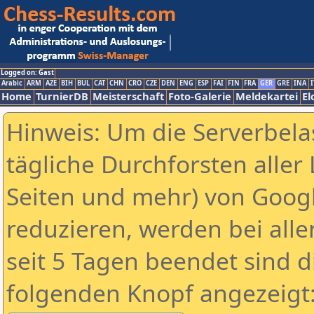
Logged on: Gast
Arabic
ARM
AZE
BIH
BUL
CAT
CHN
CRO
CZE
DEN
ENG
ESP
FAI
FIN
FRA
GER
GRE
INA
I
Home
TurnierDB
Meisterschaft
Foto-Galerie
Meldekartei
El
Hinweis: Um die Serverbela
tägliche Durchforsten aller 
Seiten und mehr) von Goog
reduzieren, werden bei alle
seit 5 Tagen beendet sind d
folgenden Knopf angezeigt