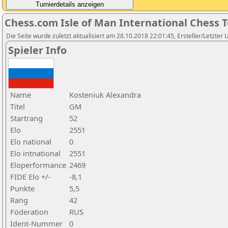
Chess.com Isle of Man International Chess 
Die Seite wurde zuletzt aktualisiert am 28.10.2018 22:01:45, Ersteller/Letzter 
Spieler Info
Name
Kosteniuk Alexandra
Titel
GM
Startrang
52
Elo
2551
Elo national
0
Elo intnational
2551
Eloperformance
2469
FIDE Elo +/-
-8,1
Punkte
5,5
Rang
42
Föderation
RUS
Ident-Nummer
0