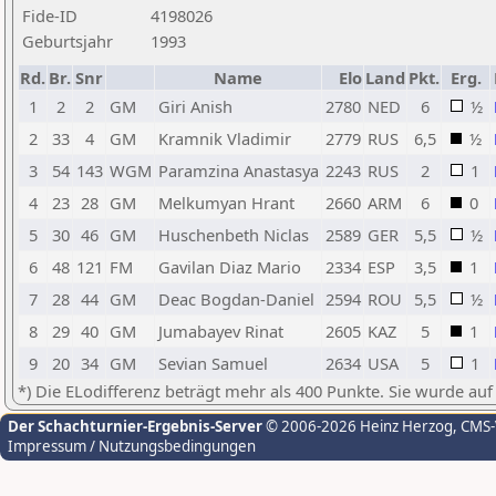
Fide-ID
4198026
Geburtsjahr
1993
Rd.
Br.
Snr
Name
Elo
Land
Pkt.
Erg.
1
2
2
GM
Giri Anish
2780
NED
6
½
2
33
4
GM
Kramnik Vladimir
2779
RUS
6,5
½
3
54
143
WGM
Paramzina Anastasya
2243
RUS
2
1
4
23
28
GM
Melkumyan Hrant
2660
ARM
6
0
5
30
46
GM
Huschenbeth Niclas
2589
GER
5,5
½
6
48
121
FM
Gavilan Diaz Mario
2334
ESP
3,5
1
7
28
44
GM
Deac Bogdan-Daniel
2594
ROU
5,5
½
8
29
40
GM
Jumabayev Rinat
2605
KAZ
5
1
9
20
34
GM
Sevian Samuel
2634
USA
5
1
*) Die ELodifferenz beträgt mehr als 400 Punkte. Sie wurde auf
Der Schachturnier-Ergebnis-Server
© 2006-2026 Heinz Herzog
, CMS
Impressum / Nutzungsbedingungen