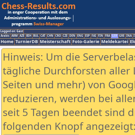
Logged on: Gast
Arabic
ARM
AZE
BIH
BUL
CAT
CHN
CRO
CZE
DEN
ENG
ESP
FAI
FIN
FRA
GER
GRE
INA
I
Home
TurnierDB
Meisterschaft
Foto-Galerie
Meldekartei
El
Hinweis: Um die Serverbela
tägliche Durchforsten aller 
Seiten und mehr) von Goog
reduzieren, werden bei alle
seit 5 Tagen beendet sind d
folgenden Knopf angezeigt