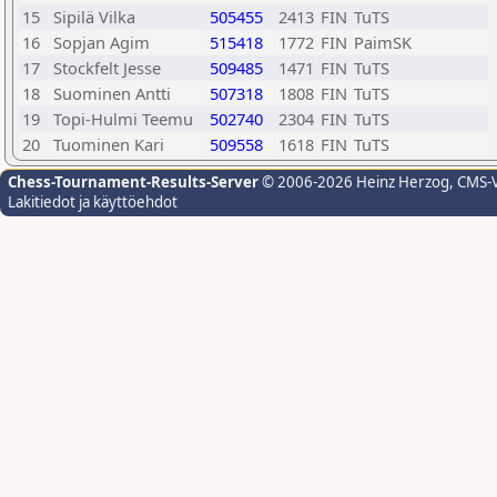
15
Sipilä Vilka
505455
2413
FIN
TuTS
16
Sopjan Agim
515418
1772
FIN
PaimSK
17
Stockfelt Jesse
509485
1471
FIN
TuTS
18
Suominen Antti
507318
1808
FIN
TuTS
19
Topi-Hulmi Teemu
502740
2304
FIN
TuTS
20
Tuominen Kari
509558
1618
FIN
TuTS
Chess-Tournament-Results-Server
© 2006-2026 Heinz Herzog
, CMS-
Lakitiedot ja käyttöehdot