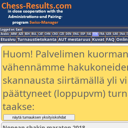
Logged on: Gast
Arabic
ARM
AZE
BIH
BUL
CAT
CHN
CRO
CZE
DEN
ENG
ESP
FAI
FIN
FRA
GER
GRE
INA
I
Etusivu
Turnaustietokanta
AUT mestaruus
Kuvat
FAQ
Onlin
Huom! Palvelimen kuorman
vähennämme hakukoneiden 
skannausta siirtämällä yli vi
päättyneet (loppupvm) turn
taakse:
Nopean shakin maraton 2018