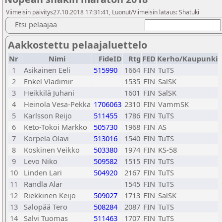
Viimeisin päivitys27.10.2018 17:31:41, Luonut/Viimeisin lataus: Shatuki
Etsi pelaajaa
Aakkostettu pelaajaluettelo
Nr
Nimi
FideID
Rtg
FED
Kerho/Kaupunki
1
Asikainen Eeli
515990
1664
FIN
TuTS
2
Enkel Vladimir
1535
FIN
SalSK
3
Heikkilä Juhani
1601
FIN
SalSK
4
Heinola Vesa-Pekka
1706063
2310
FIN
VammSK
5
Karlsson Reijo
511455
1786
FIN
TuTS
6
Keto-Tokoi Markko
505730
1968
FIN
AS
7
Korpela Olavi
513016
1540
FIN
TuTS
8
Koskinen Veikko
503380
1974
FIN
KS-58
9
Levo Niko
509582
1515
FIN
TuTS
10
Linden Lari
504920
2167
FIN
TuTS
11
Randla Alar
1545
FIN
TuTS
12
Riekkinen Keijo
509027
1713
FIN
SalSK
13
Salopää Tero
508284
2087
FIN
TuTS
14
Salvi Tuomas
511463
1707
FIN
TuTS