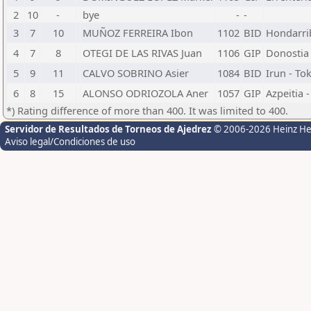
2
10
-
bye
-
-
3
7
10
MUÑOZ FERREIRA Ibon
1102
BID
Hondarri
4
7
8
OTEGI DE LAS RIVAS Juan
1106
GIP
Donostia -
5
9
11
CALVO SOBRINO Asier
1084
BID
Irun - Tok
6
8
15
ALONSO ODRIOZOLA Aner
1057
GIP
Azpeitia 
*) Rating difference of more than 400. It was limited to 400.
Servidor de Resultados de Torneos de Ajedrez
© 2006-2026 Heinz H
Aviso legal/Condiciones de uso