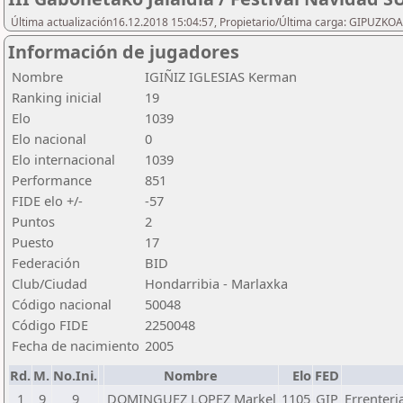
Última actualización16.12.2018 15:04:57, Propietario/Última carga: GIPU
Información de jugadores
Nombre
IGIÑIZ IGLESIAS Kerman
Ranking inicial
19
Elo
1039
Elo nacional
0
Elo internacional
1039
Performance
851
FIDE elo +/-
-57
Puntos
2
Puesto
17
Federación
BID
Club/Ciudad
Hondarribia - Marlaxka
Código nacional
50048
Código FIDE
2250048
Fecha de nacimiento
2005
Rd.
M.
No.Ini.
Nombre
Elo
FED
1
9
9
DOMINGUEZ LOPEZ Markel
1105
GIP
Errenteri