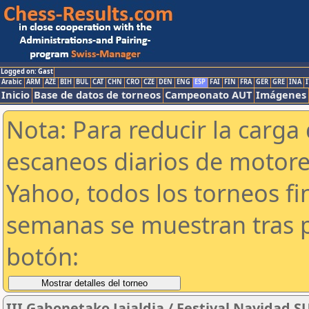
Logged on: Gast
Arabic
ARM
AZE
BIH
BUL
CAT
CHN
CRO
CZE
DEN
ENG
ESP
FAI
FIN
FRA
GER
GRE
INA
I
Inicio
Base de datos de torneos
Campeonato AUT
Imágenes
Nota: Para reducir la carga 
escaneos diarios de motor
Yahoo, todos los torneos f
semanas se muestran tras p
botón:
III Gabonetako Jaialdia / Festival Navidad 