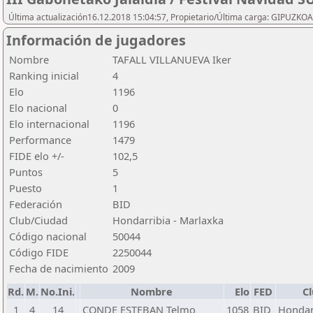
Última actualización16.12.2018 15:04:57, Propietario/Última carga: GIPU
Información de jugadores
Nombre
TAFALL VILLANUEVA Iker
Ranking inicial
4
Elo
1196
Elo nacional
0
Elo internacional
1196
Performance
1479
FIDE elo +/-
102,5
Puntos
5
Puesto
1
Federación
BID
Club/Ciudad
Hondarribia - Marlaxka
Código nacional
50044
Código FIDE
2250044
Fecha de nacimiento
2009
Rd.
M.
No.Ini.
Nombre
Elo
FED
C
1
4
14
CONDE ESTEBAN Telmo
1058
BID
Hondar