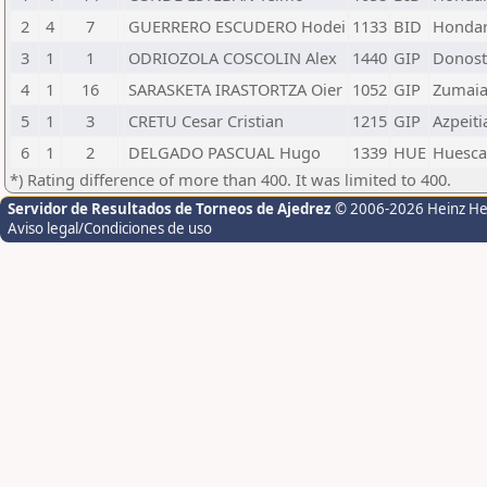
2
4
7
GUERRERO ESCUDERO Hodei
1133
BID
Hondar
3
1
1
ODRIOZOLA COSCOLIN Alex
1440
GIP
Donosti
4
1
16
SARASKETA IRASTORTZA Oier
1052
GIP
Zumaia
5
1
3
CRETU Cesar Cristian
1215
GIP
Azpeiti
6
1
2
DELGADO PASCUAL Hugo
1339
HUE
Huesca
*) Rating difference of more than 400. It was limited to 400.
Servidor de Resultados de Torneos de Ajedrez
© 2006-2026 Heinz H
Aviso legal/Condiciones de uso