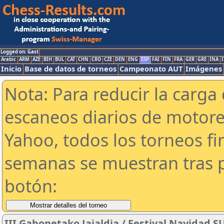
Logged on: Gast
Arabic
ARM
AZE
BIH
BUL
CAT
CHN
CRO
CZE
DEN
ENG
ESP
FAI
FIN
FRA
GER
GRE
INA
I
Inicio
Base de datos de torneos
Campeonato AUT
Imágenes
Nota: Para reducir la carga 
escaneos diarios de motor
Yahoo, todos los torneos f
semanas se muestran tras p
botón:
III Gabonetako Jaialdia / Festival Navidad 