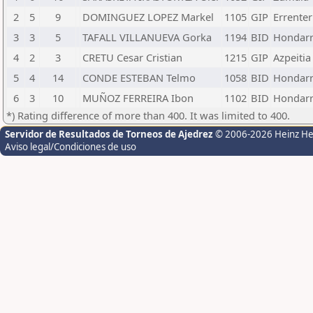
2
5
9
DOMINGUEZ LOPEZ Markel
1105
GIP
Errenter
3
3
5
TAFALL VILLANUEVA Gorka
1194
BID
Hondarr
4
2
3
CRETU Cesar Cristian
1215
GIP
Azpeitia
5
4
14
CONDE ESTEBAN Telmo
1058
BID
Hondarr
6
3
10
MUÑOZ FERREIRA Ibon
1102
BID
Hondarr
*) Rating difference of more than 400. It was limited to 400.
Servidor de Resultados de Torneos de Ajedrez
© 2006-2026 Heinz H
Aviso legal/Condiciones de uso