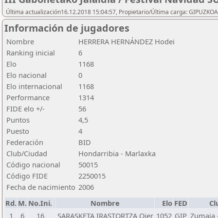
Última actualización16.12.2018 15:04:57, Propietario/Última carga: GIPU
Información de jugadores
Nombre
HERRERA HERNÁNDEZ Hodei
Ranking inicial
6
Elo
1168
Elo nacional
0
Elo internacional
1168
Performance
1314
FIDE elo +/-
56
Puntos
4,5
Puesto
4
Federación
BID
Club/Ciudad
Hondarribia - Marlaxka
Código nacional
50015
Código FIDE
2250015
Fecha de nacimiento
2006
Rd.
M.
No.Ini.
Nombre
Elo
FED
Cl
1
6
16
SARASKETA IRASTORTZA Oier
1052
GIP
Zumaia 