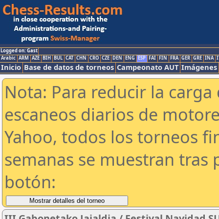
Logged on: Gast
Arabic
ARM
AZE
BIH
BUL
CAT
CHN
CRO
CZE
DEN
ENG
ESP
FAI
FIN
FRA
GER
GRE
INA
I
Inicio
Base de datos de torneos
Campeonato AUT
Imágenes
Nota: Para reducir la carga 
escaneos diarios de motor
Yahoo, todos los torneos f
semanas se muestran tras p
botón:
III Gabonetako Jaialdia / Festival Navidad 