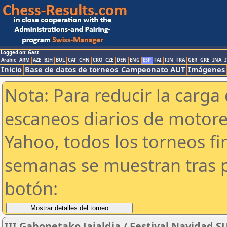
Logged on: Gast
Arabic
ARM
AZE
BIH
BUL
CAT
CHN
CRO
CZE
DEN
ENG
ESP
FAI
FIN
FRA
GER
GRE
INA
I
Inicio
Base de datos de torneos
Campeonato AUT
Imágenes
Nota: Para reducir la carga 
escaneos diarios de motor
Yahoo, todos los torneos f
semanas se muestran tras p
botón:
III Gabonetako Jaialdia / Festival Navidad 