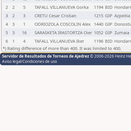
2
2
5
TAFALL VILLANUEVA Gorka
1194
BID
Hondarr
3
2
3
CRETU Cesar Cristian
1215
GIP
Azpeitia
4
3
1
ODRIOZOLA COSCOLIN Alex
1440
GIP
Donostia
5
3
16
SARASKETA IRASTORTZA Oier
1052
GIP
Zumaia 
6
1
4
TAFALL VILLANUEVA Iker
1196
BID
Hondarr
*) Rating difference of more than 400. It was limited to 400.
Servidor de Resultados de Torneos de Ajedrez
© 2006-2026 Heinz H
Aviso legal/Condiciones de uso