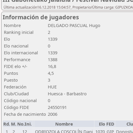
Última actualización16.12.2018 15:04:57, Propietario/Última carga: GIPU
Información de jugadores
Nombre
DELGADO PASCUAL Hugo
Ranking inicial
2
Elo
1339
Elo nacional
0
Elo internacional
1339
Performance
1388
FIDE elo +/-
16,8
Puntos
4,5
Puesto
3
Federación
HUE
Club/Ciudad
Huesca - Barbastro
Código nacional
0
Código FIDE
24550191
Fecha de nacimiento
2006
Rd.
M.
No.Ini.
Nombre
Elo
FED
Cl
1
2
12
ODRIOZOLA COSCOLÍN Dani
1070
GIP
Donostia