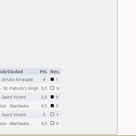
lub/Ciudad
Pts.
Res.
- Arlutz-Arrasate
4
1
 St. Patrick's Engli
3,5
½
 Saint Vicent
2,5
0
bia - Marlaxka
4,5
0
 Saint Vicent
3
1
bia - Marlaxka
3,5
0