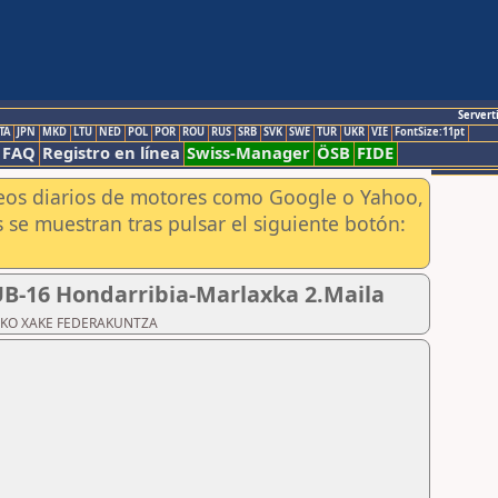
Servert
TA
JPN
MKD
LTU
NED
POL
POR
ROU
RUS
SRB
SVK
SWE
TUR
UKR
VIE
FontSize:11pt
FAQ
Registro en línea
Swiss-Manager
ÖSB
FIDE
aneos diarios de motores como Google o Yahoo,
 se muestran tras pulsar el siguiente botón:
SUB-16 Hondarribia-Marlaxka 2.Maila
ZKOAKO XAKE FEDERAKUNTZA