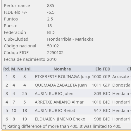
Performance
885
FIDE elo +/-
-6,5
Puntos
2,5
Puesto
18
Federación
BID
Club/Ciudad
Hondarribia - Marlaxka
Código nacional
50102
Código FIDE
2250102
Fecha de nacimiento
2010
Rd.
M.
No.Ini.
Nombre
Elo
FED
C
1
8
8
ETXEBESTE BOLINAGA Jurgi
1000
GIP
Arrasate 
2
4
4
QUEMADA ZABALETA Juan
1011
GIP
Donostia -
3
4
25
AUSIN RUBIO Julen
803
BID
Hendaia -
4
7
5
ARRETXE AMIANO Aimar
1010
BID
Hondarri
5
10
18
AUSIN RUBIO Beñat
917
BID
Hendaia -
6
8
19
ELDUAIEN JIMENO Eneko
908
BID
Hondarri
*) Rating difference of more than 400. It was limited to 400.