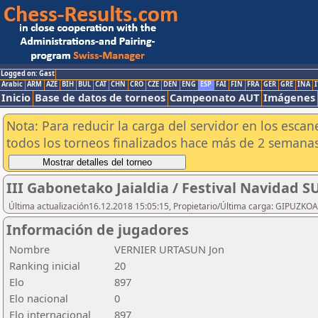
Logged on: Gast
Arabic
ARM
AZE
BIH
BUL
CAT
CHN
CRO
CZE
DEN
ENG
ESP
FAI
FIN
FRA
GER
GRE
INA
I
Inicio
Base de datos de torneos
Campeonato AUT
Imágenes
Nota: Para reducir la carga del servidor en los esc
todos los torneos finalizados hace más de 2 semanas
III Gabonetako Jaialdia / Festival Navidad 
Última actualización16.12.2018 15:05:15, Propietario/Última carga: GIPU
Información de jugadores
Nombre
VERNIER URTASUN Jon
Ranking inicial
20
Elo
897
Elo nacional
0
Elo internacional
897