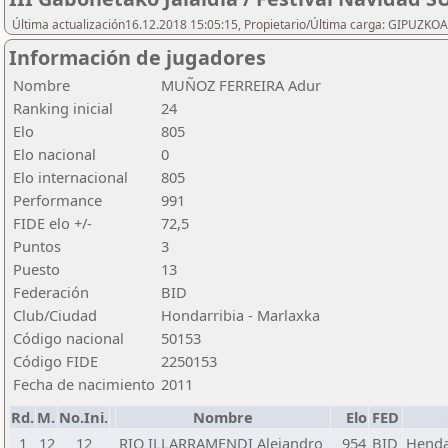
Última actualización16.12.2018 15:05:15, Propietario/Última carga: GIPU
Información de jugadores
Nombre
MUÑOZ FERREIRA Adur
Ranking inicial
24
Elo
805
Elo nacional
0
Elo internacional
805
Performance
991
FIDE elo +/-
72,5
Puntos
3
Puesto
13
Federación
BID
Club/Ciudad
Hondarribia - Marlaxka
Código nacional
50153
Código FIDE
2250153
Fecha de nacimiento
2011
Rd.
M.
No.Ini.
Nombre
Elo
FED
1
12
12
RIO ILLARRAMENDI Alejandro
954
BID
Hendai