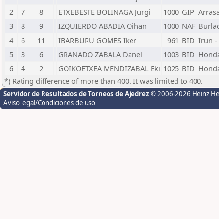
2
7
8
ETXEBESTE BOLINAGA Jurgi
1000
GIP
Arrasa
3
8
9
IZQUIERDO ABADIA Oihan
1000
NAF
Burla
4
6
11
IBARBURU GOMES Iker
961
BID
Irun -
5
3
6
GRANADO ZABALA Danel
1003
BID
Honda
6
4
2
GOIKOETXEA MENDIZABAL Eki
1025
BID
Honda
*) Rating difference of more than 400. It was limited to 400.
Servidor de Resultados de Torneos de Ajedrez
© 2006-2026 Heinz H
Aviso legal/Condiciones de uso