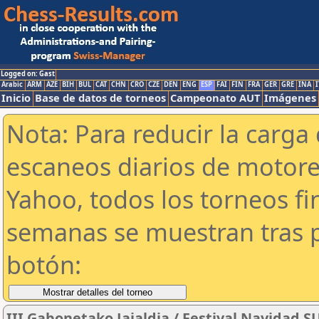
Logged on: Gast
Arabic
ARM
AZE
BIH
BUL
CAT
CHN
CRO
CZE
DEN
ENG
ESP
FAI
FIN
FRA
GER
GRE
INA
I
Inicio
Base de datos de torneos
Campeonato AUT
Imágenes
Nota: Para reducir la carga 
escaneos diarios de motor
Yahoo, todos los torneos f
semanas se muestran tras p
botón:
III Gabonetako Jaialdia / Festival Navidad 