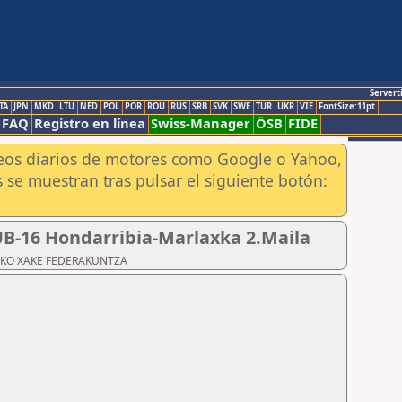
Servert
TA
JPN
MKD
LTU
NED
POL
POR
ROU
RUS
SRB
SVK
SWE
TUR
UKR
VIE
FontSize:11pt
FAQ
Registro en línea
Swiss-Manager
ÖSB
FIDE
aneos diarios de motores como Google o Yahoo,
 se muestran tras pulsar el siguiente botón:
SUB-16 Hondarribia-Marlaxka 2.Maila
ZKOAKO XAKE FEDERAKUNTZA