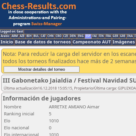
Logged on: Gast
Arabic
ARM
AZE
BIH
BUL
CAT
CHN
CRO
CZE
DEN
ENG
ESP
FAI
FIN
FRA
GER
GRE
INA
I
Inicio
Base de datos de torneos
Campeonato AUT
Imágenes
Nota: Para reducir la carga del servidor en los esc
todos los torneos finalizados hace más de 2 semanas
III Gabonetako Jaialdia / Festival Navidad 
Última actualización16.12.2018 15:05:15, Propietario/Última carga: GIPU
Información de jugadores
Nombre
ARRETXE AMIANO Aimar
Ranking inicial
5
Elo
1010
Elo nacional
0
Elo internacional
1010