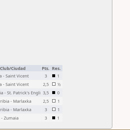
Club/Ciudad
Pts.
Res.
 - Saint Vicent
3
1
 - Saint Vicent
2,5
½
 - St. Patrick's Engli
3,5
0
ibia - Marlaxka
2,5
1
ibia - Marlaxka
3
1
 - Zumaia
3
1