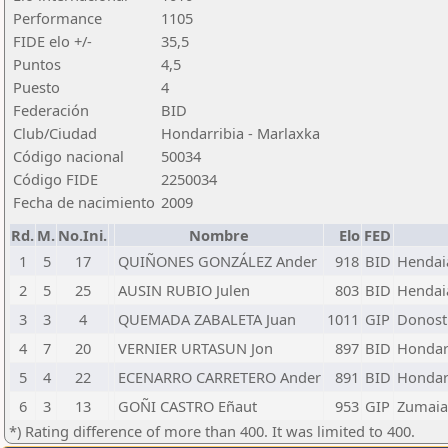
Performance
1105
FIDE elo +/-
35,5
Puntos
4,5
Puesto
4
Federación
BID
Club/Ciudad
Hondarribia - Marlaxka
Código nacional
50034
Código FIDE
2250034
Fecha de nacimiento
2009
Rd.
M.
No.Ini.
Nombre
Elo
FED
1
5
17
QUIÑONES GONZÁLEZ Ander
918
BID
Hendaia
2
5
25
AUSIN RUBIO Julen
803
BID
Hendaia
3
3
4
QUEMADA ZABALETA Juan
1011
GIP
Donostia
4
7
20
VERNIER URTASUN Jon
897
BID
Hondarr
5
4
22
ECENARRO CARRETERO Ander
891
BID
Hondarr
6
3
13
GOÑI CASTRO Eñaut
953
GIP
Zumaia
*) Rating difference of more than 400. It was limited to 400.