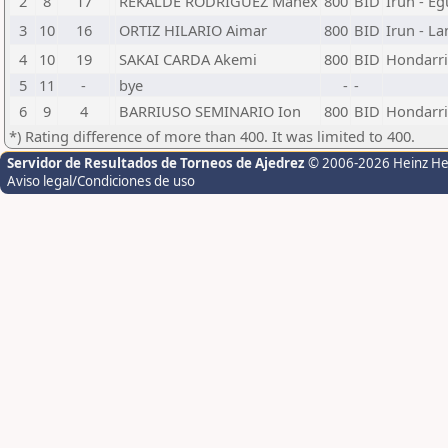
2
8
17
REKALDE RODRIGUEZ Manex
800
BID
Irun - Eg
3
10
16
ORTIZ HILARIO Aimar
800
BID
Irun - L
4
10
19
SAKAI CARDA Akemi
800
BID
Hondarri
5
11
-
bye
-
-
6
9
4
BARRIUSO SEMINARIO Ion
800
BID
Hondarri
*) Rating difference of more than 400. It was limited to 400.
Servidor de Resultados de Torneos de Ajedrez
© 2006-2026 Heinz H
Aviso legal/Condiciones de uso