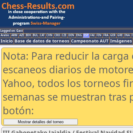
Logged on: Gast
Arabic
ARM
AZE
BIH
BUL
CAT
CHN
CRO
CZE
DEN
ENG
ESP
FAI
FIN
FRA
GER
GRE
INA
I
Inicio
Base de datos de torneos
Campeonato AUT
Imágenes
Nota: Para reducir la carga 
escaneos diarios de motor
Yahoo, todos los torneos f
semanas se muestran tras p
botón:
III Gabonetako Jaialdia / Festival Navidad 