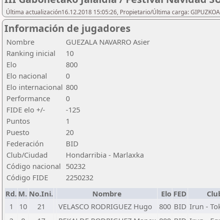
Última actualización16.12.2018 15:05:26, Propietario/Última carga: GIPU
Información de jugadores
Nombre
GUEZALA NAVARRO Asier
Ranking inicial
10
Elo
800
Elo nacional
0
Elo internacional
800
Performance
0
FIDE elo +/-
-125
Puntos
1
Puesto
20
Federación
BID
Club/Ciudad
Hondarribia - Marlaxka
Código nacional
50232
Código FIDE
2250232
Rd.
M.
No.Ini.
Nombre
Elo
FED
Clu
1
10
21
VELASCO RODRIGUEZ Hugo
800
BID
Irun - Tok