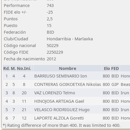
Performance
743
FIDE elo +/-
-25
Puntos
2,5
Puesto
15
Federación
BID
Club/Ciudad
Hondarribia - Marlaxka
Código nacional
50229
Código FIDE
2250229
Fecha de nacimiento
2012
Rd.
M.
No.Ini.
Nombre
Elo
FED
1
4
4
BARRIUSO SEMINARIO Ion
800
BID
Hond
2
5
8
CONTRERAS GOIKOETXEA Nikolas
800
GIP
Beasa
3
8
20
VAZ LORENZO Telmo
800
BID
Irun 
4
3
11
HINOJOSA ARTEAGA Gael
800
BID
Hond
5
7
21
VELASCO RODRIGUEZ Hugo
800
BID
Irun 
6
7
12
LAPORTE ALZOLA Goretti
800
BID
Hond
*) Rating difference of more than 400. It was limited to 400.