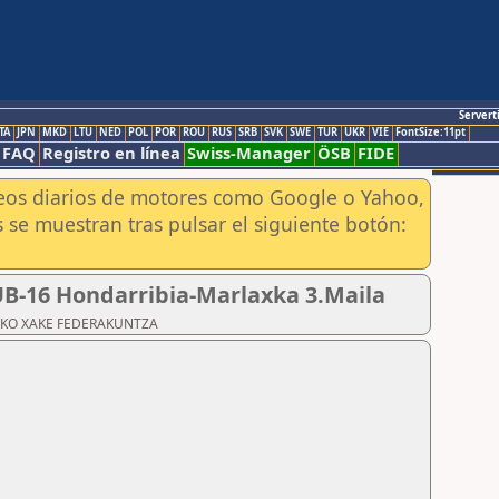
Servert
TA
JPN
MKD
LTU
NED
POL
POR
ROU
RUS
SRB
SVK
SWE
TUR
UKR
VIE
FontSize:11pt
FAQ
Registro en línea
Swiss-Manager
ÖSB
FIDE
aneos diarios de motores como Google o Yahoo,
 se muestran tras pulsar el siguiente botón:
SUB-16 Hondarribia-Marlaxka 3.Maila
ZKOAKO XAKE FEDERAKUNTZA