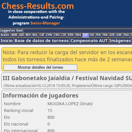
Logged on: Gast
Arabic
ARM
AZE
BIH
BUL
CAT
CHN
CRO
CZE
DEN
ENG
ESP
FAI
FIN
FRA
GER
GRE
INA
I
Inicio
Base de datos de torneos
Campeonato AUT
Imágenes
Nota: Para reducir la carga del servidor en los esc
todos los torneos finalizados hace más de 2 semanas
III Gabonetako Jaialdia / Festival Navidad 
Última actualización16.12.2018 15:05:26, Propietario/Última carga: GIPU
Información de jugadores
Nombre
MUGIKA LOPEZ Oinatz
Ranking inicial
15
Elo
800
Elo nacional
0
Elo internacional
800