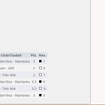
Club/Ciudad
Pts.
Res.
arribia - Marlaxka
3
1
in - Alfil
5
0
- Toki Alai
2
1
arribia - Marlaxka
3,5
0
- Toki Alai
3,5
½
arribia - Marlaxka
3
0