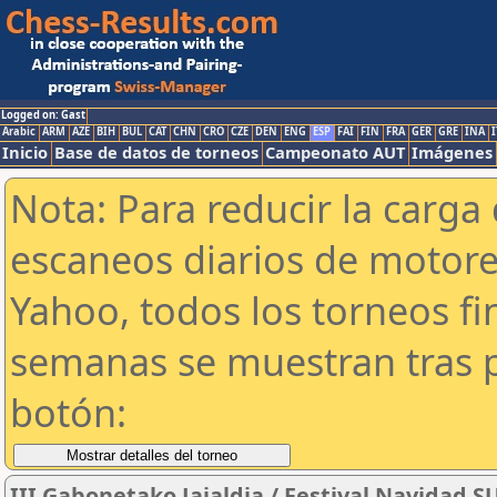
Logged on: Gast
Arabic
ARM
AZE
BIH
BUL
CAT
CHN
CRO
CZE
DEN
ENG
ESP
FAI
FIN
FRA
GER
GRE
INA
I
Inicio
Base de datos de torneos
Campeonato AUT
Imágenes
Nota: Para reducir la carga 
escaneos diarios de motor
Yahoo, todos los torneos f
semanas se muestran tras p
botón:
III Gabonetako Jaialdia / Festival Navidad 