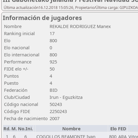
Última actualización16.12.2018 15:05:26, Propietario/Última carga: GIPU
Información de jugadores
Nombre
REKALDE RODRIGUEZ Manex
Ranking inicial
17
Elo
800
Elo nacional
0
Elo internacional
800
Performance
925
FIDE elo +/-
50
Puntos
4
Puesto
4
Federación
BID
Club/Ciudad
Irun - Eguzkitza
Código nacional
50243
Código FIDE
2250243
Fecha de nacimiento
2007
Rd.
M.
No.Ini.
Nombre
Elo
FED
1
6
6
COGOLLOS BEAMONTE Ivan
800
ARA
Vito