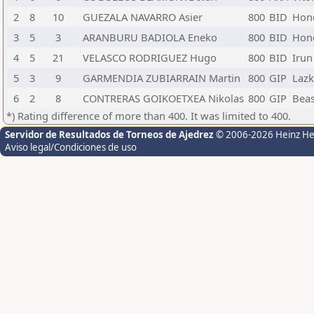
2
8
10
GUEZALA NAVARRO Asier
800
BID
Hond
3
5
3
ARANBURU BADIOLA Eneko
800
BID
Hond
4
5
21
VELASCO RODRIGUEZ Hugo
800
BID
Irun 
5
3
9
GARMENDIA ZUBIARRAIN Martin
800
GIP
Lazk
6
2
8
CONTRERAS GOIKOETXEA Nikolas
800
GIP
Beasa
*) Rating difference of more than 400. It was limited to 400.
Servidor de Resultados de Torneos de Ajedrez
© 2006-2026 Heinz H
Aviso legal/Condiciones de uso