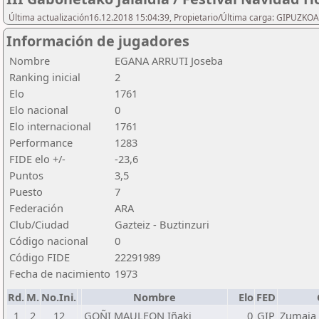
Última actualización16.12.2018 15:04:39, Propietario/Última carga: GIPU
Información de jugadores
Nombre
EGANA ARRUTI Joseba
Ranking inicial
2
Elo
1761
Elo nacional
0
Elo internacional
1761
Performance
1283
FIDE elo +/-
-23,6
Puntos
3,5
Puesto
7
Federación
ARA
Club/Ciudad
Gazteiz - Buztinzuri
Código nacional
0
Código FIDE
22291989
Fecha de nacimiento
1973
Rd.
M.
No.Ini.
Nombre
Elo
FED
1
2
12
GOÑI MAULEON Iñaki
0
GIP
Zumaia 