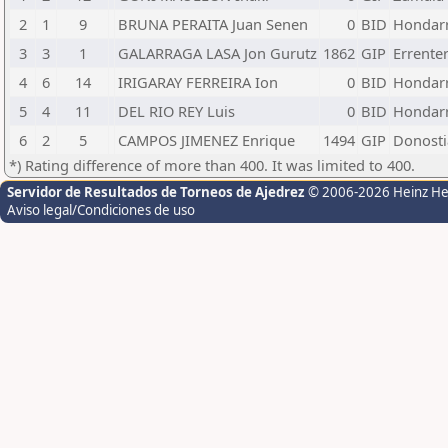
2
1
9
BRUNA PERAITA Juan Senen
0
BID
Hondarr
3
3
1
GALARRAGA LASA Jon Gurutz
1862
GIP
Errenter
4
6
14
IRIGARAY FERREIRA Ion
0
BID
Hondarr
5
4
11
DEL RIO REY Luis
0
BID
Hondarr
6
2
5
CAMPOS JIMENEZ Enrique
1494
GIP
Donosti
*) Rating difference of more than 400. It was limited to 400.
Servidor de Resultados de Torneos de Ajedrez
© 2006-2026 Heinz H
Aviso legal/Condiciones de uso