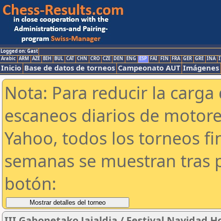
Logged on: Gast
Arabic
ARM
AZE
BIH
BUL
CAT
CHN
CRO
CZE
DEN
ENG
ESP
FAI
FIN
FRA
GER
GRE
INA
I
Inicio
Base de datos de torneos
Campeonato AUT
Imágenes
Nota: Para reducir la carga 
escaneos diarios de motor
Yahoo, todos los torneos f
semanas se muestran tras p
botón:
III Gabonetako Jaialdia / Festival Navidad 