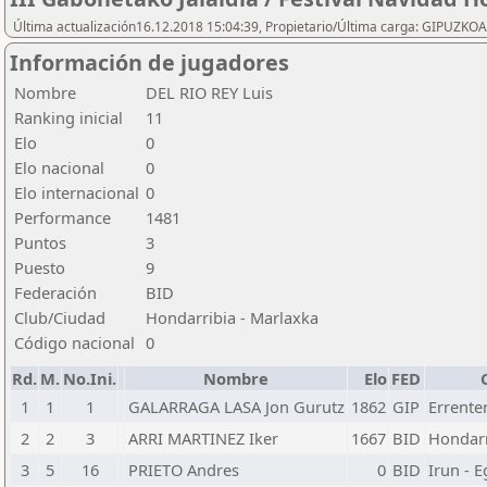
Última actualización16.12.2018 15:04:39, Propietario/Última carga: GIPU
Información de jugadores
Nombre
DEL RIO REY Luis
Ranking inicial
11
Elo
0
Elo nacional
0
Elo internacional
0
Performance
1481
Puntos
3
Puesto
9
Federación
BID
Club/Ciudad
Hondarribia - Marlaxka
Código nacional
0
Rd.
M.
No.Ini.
Nombre
Elo
FED
1
1
1
GALARRAGA LASA Jon Gurutz
1862
GIP
Errente
2
2
3
ARRI MARTINEZ Iker
1667
BID
Hondarr
3
5
16
PRIETO Andres
0
BID
Irun - E