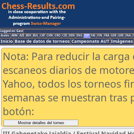
Logged on: Gast
Arabic
ARM
AZE
BIH
BUL
CAT
CHN
CRO
CZE
DEN
ENG
ESP
FAI
FIN
FRA
GER
GRE
INA
I
Inicio
Base de datos de torneos
Campeonato AUT
Imágenes
Nota: Para reducir la carga 
escaneos diarios de motor
Yahoo, todos los torneos f
semanas se muestran tras p
botón:
III Gabonetako Jaialdia / Festival Navidad 