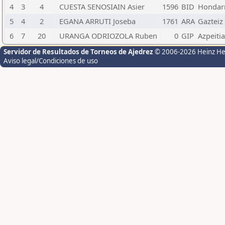
4
3
4
CUESTA SENOSIAIN Asier
1596
BID
Hondarr
5
4
2
EGANA ARRUTI Joseba
1761
ARA
Gazteiz 
6
7
20
URANGA ODRIOZOLA Ruben
0
GIP
Azpeiti
Servidor de Resultados de Torneos de Ajedrez
© 2006-2026 Heinz H
Aviso legal/Condiciones de uso