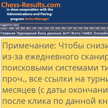
Logged on: Gast
Arabic
ARM
AZE
BIH
BUL
CAT
CHN
CRO
CZE
DEN
ENG
ESP
FAI
FIN
FRA
GER
GRE
INA
I
Главная
Турнирная база данных
AUT
Фото
ЧАВО
Онлайн
Примечание: Чтобы снизи
из-за ежедневного скани
поисковыми системами ти
проч., все ссылки на тур
месяцев (с даты окончан
после клика по данной кн