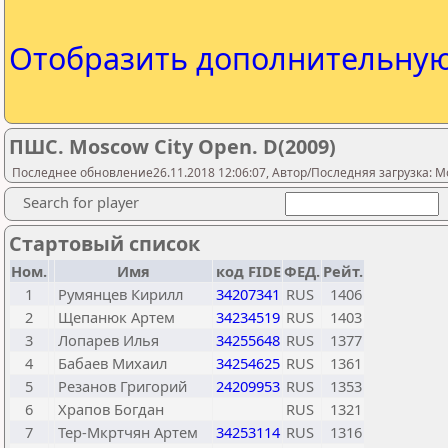
Отобразить дополнительну
ПШС. Moscow City Open. D(2009)
Последнее обновление26.11.2018 12:06:07, Автор/Последняя загрузка: M
Search for player
Стартовый список
Ном.
Имя
код FIDE
ФЕД.
Рейт.
1
Румянцев Кирилл
34207341
RUS
1406
2
Щепанюк Артем
34234519
RUS
1403
3
Лопарев Илья
34255648
RUS
1377
4
Бабаев Михаил
34254625
RUS
1361
5
Резанов Григорий
24209953
RUS
1353
6
Храпов Богдан
RUS
1321
7
Тер-Мкртчян Артем
34253114
RUS
1316