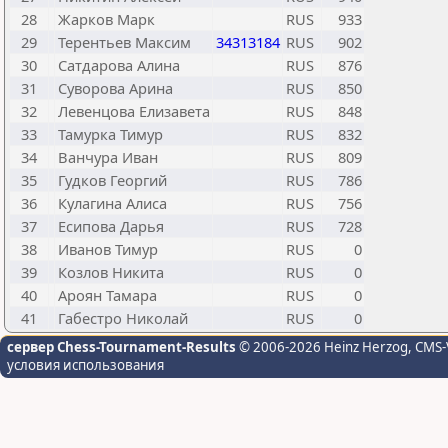
28
Жарков Марк
RUS
933
29
Терентьев Максим
34313184
RUS
902
30
Сатдарова Алина
RUS
876
31
Суворова Арина
RUS
850
32
Левенцова Елизавета
RUS
848
33
Тамурка Тимур
RUS
832
34
Ванчура Иван
RUS
809
35
Гудков Георгий
RUS
786
36
Кулагина Алиса
RUS
756
37
Есипова Дарья
RUS
728
38
Иванов Тимур
RUS
0
39
Козлов Никита
RUS
0
40
Ароян Тамара
RUS
0
41
Габестро Николай
RUS
0
сервер Chess-Tournament-Results
© 2006-2026 Heinz Herzog
, CMS-
условия использования