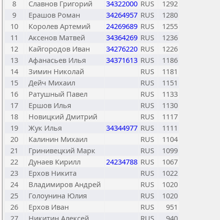
8
Славнов Григорий
34322000
RUS
1292
9
Ерашов Роман
34264957
RUS
1280
10
Королев Артемий
24269689
RUS
1255
11
Аксенов Матвей
34364269
RUS
1236
12
Кайгородов Иван
34276220
RUS
1226
13
Афанасьев Илья
34371613
RUS
1186
14
Зимин Николай
RUS
1181
15
Дейч Михаил
RUS
1151
16
Ратушный Павел
RUS
1133
17
Ершов Илья
RUS
1130
18
Новицкий Дмитрий
RUS
1117
19
Жук Илья
34344977
RUS
1111
20
Калинин Михаил
RUS
1104
21
Гринивецкий Марк
RUS
1099
22
Дунаев Кирилл
24234788
RUS
1067
23
Ерхов Никита
RUS
1022
24
Владимиров Андрей
RUS
1020
25
Голоунина Юлия
RUS
1020
26
Ерхов Иван
RUS
951
27
Никитин Алексей
RUS
940