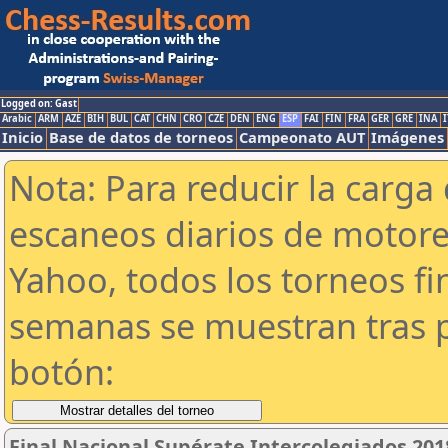
Logged on: Gast
Arabic
ARM
AZE
BIH
BUL
CAT
CHN
CRO
CZE
DEN
ENG
ESP
FAI
FIN
FRA
GER
GRE
INA
I
Inicio
Base de datos de torneos
Campeonato AUT
Imágenes
Nota: Para reducir la carga 
escaneos diarios de motor
Yahoo, todos los torneos f
semanas se muestran tras p
botón:
Final Nacional Supérate Intercolegiados 201