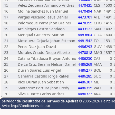
15
Velez Zequeira Armando Andres
4470435
CES
1500
16
Molina Sanchez Juan Manuel
4470494
NAR
1491
17
Vargas Viscaino Jesus Daniel
4473701
ATL
1491
18
Palomeque Parra Jhon Brainer
4478355
CHO
1415
19
Arciniegas Castro Santiago
4433122
SAN
1402
20
Mengual Gutierrez Marlon
4483804
GUA
1600
21
Mosquera Orjuela Johan Esteban
4481542
TOL
1531
22
Perez Diaz Juan David
4486293
GUV
1438
23
Morales Criado Diego Alberto
4470818
MAG
1357
24
Catano Tibaduiza Brayan Antonio
4486250
CAS
0
25
De La Cruz Serafin Nelson Daniel
4486269
AMA
0
26
Duran Suarez Luis Angel
4486277
BOL
0
27
Gamarra Castillo Jorge Rafael
4486285
SUC
0
28
Rico Duran Juan Sebastian
4486307
MET
0
29
Santacruz Portura Jhon Fredy
4486315
VAU
0
30
Silva Duarte Carlos Andres
4486323
ARA
0
Servidor de Resultados de Torneos de Ajedrez
© 2006-2026 Heinz H
Aviso legal/Condiciones de uso