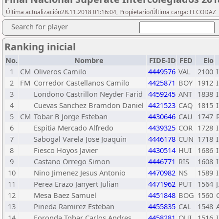
Última actualización28.11.2018 01:16:04, Propietario/Última carga: FECODAZ
Search for player
Ranking inicial
No.
Nombre
FIDE-ID
FED
Elo
1
CM
Oliveros Camilo
4449576
VAL
2100
2
FM
Corredor Castellanos Camilo
4425871
BOY
1912
3
Londono Castrillon Neyder Farid
4459245
ANT
1838
4
Cuevas Sanchez Bramdon Daniel
4421523
CAQ
1815
5
CM
Tobar B Jorge Esteban
4430646
CAU
1747
6
Espitia Mercado Alfredo
4439325
COR
1728
7
Sabogal Varela Jose Joaquin
4446178
CUN
1718
8
Fiesco Hoyos Javier
4430514
HUI
1686
9
Castano Orrego Simon
4446771
RIS
1608
10
Nino Jimenez Jesus Antonio
4470982
NS
1589
11
Perea Erazo Janyert Julian
4471962
PUT
1564
12
Mesa Baez Samuel
4451848
BOG
1560
13
Pineda Ramirez Esteban
4455835
CAL
1548
14
Foronda Tobar Carlos Andres
4458281
QUI
1516